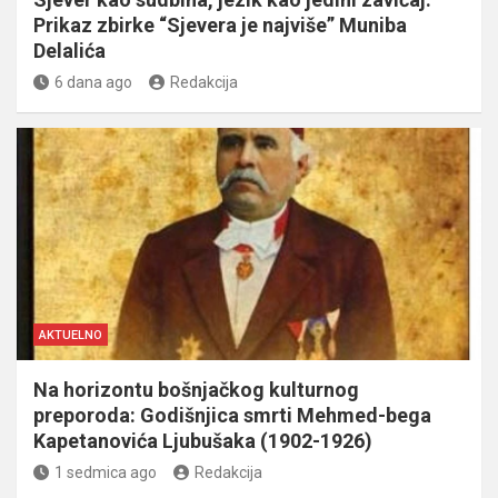
Prikaz zbirke “Sjevera je najviše” Muniba
Delalića
6 dana ago
Redakcija
AKTUELNO
Na horizontu bošnjačkog kulturnog
preporoda: Godišnjica smrti Mehmed-bega
Kapetanovića Ljubušaka (1902-1926)
1 sedmica ago
Redakcija