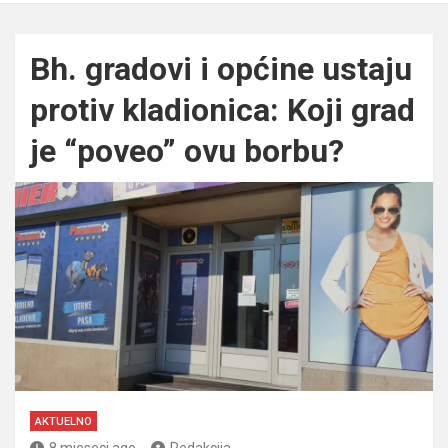
Bh. gradovi i općine ustaju
protiv kladionica: Koji grad
je “poveo” ovu borbu?
AKTUELNO
8 mjeseci ago
Redakcija