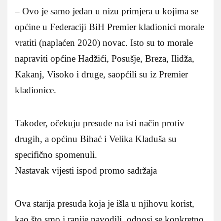
– Ovo je samo jedan u nizu primjera u kojima se
općine u Federaciji BiH Premier kladionici morale
vratiti (naplaćen 2020) novac. Isto su to morale
napraviti općine Hadžići, Posušje, Breza, Ilidža,
Kakanj, Visoko i druge, saopćili su iz Premier
kladionice.
Također, očekuju presude na isti način protiv
drugih, a općinu Bihać i Velika Kladuša su
specifično spomenuli.
Nastavak vijesti ispod promo sadržaja
Ova starija presuda koja je išla u njihovu korist,
kao što smo i ranije navodili, odnosi se konkretno