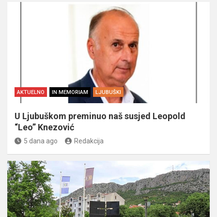
AKTUELNO
IN MEMORIAM
LJUBUŠKI
U Ljubuškom preminuo naš susjed Leopold
“Leo” Knezović
5 dana ago
Redakcija