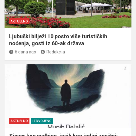
AKTUELNO
Ljubuški bilježi 10 posto više turističkih
noćenja, gosti iz 60-ak država
6 dana ago
Redakcija
AKTUELNO
IZDVOJENO
Sjever kao sudbina, jezik kao jedini zavičaj: