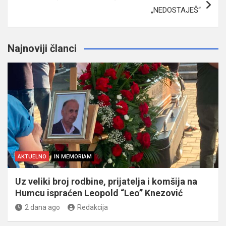
„NEDOSTAJEŠ“
Najnoviji članci
AKTUELNO
IN MEMORIAM
Uz veliki broj rodbine, prijatelja i komšija na
Humcu ispraćen Leopold “Leo” Knezović
2 dana ago
Redakcija