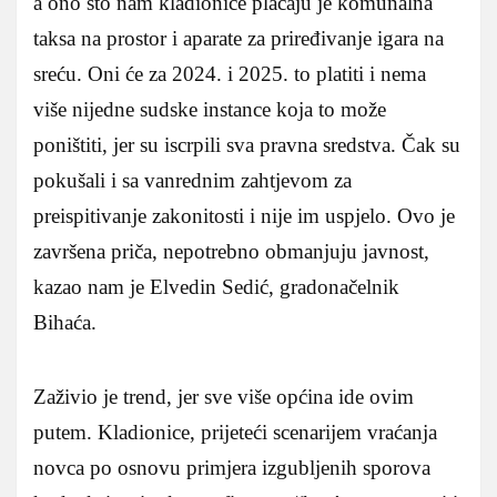
a ono što nam kladionice plaćaju je komunalna
taksa na prostor i aparate za priređivanje igara na
sreću. Oni će za 2024. i 2025. to platiti i nema
više nijedne sudske instance koja to može
poništiti, jer su iscrpili sva pravna sredstva. Čak su
pokušali i sa vanrednim zahtjevom za
preispitivanje zakonitosti i nije im uspjelo. Ovo je
završena priča, nepotrebno obmanjuju javnost,
kazao nam je Elvedin Sedić, gradonačelnik
Bihaća.
Zaživio je trend, jer sve više općina ide ovim
putem. Kladionice, prijeteći scenarijem vraćanja
novca po osnovu primjera izgubljenih sporova