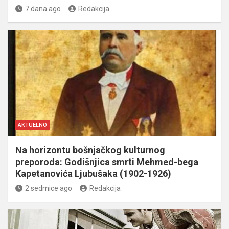
7 dana ago
Redakcija
AKTUELNO
Na horizontu bošnjačkog kulturnog
preporoda: Godišnjica smrti Mehmed-bega
Kapetanovića Ljubušaka (1902-1926)
2 sedmice ago
Redakcija