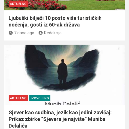
AKTUELNO
Ljubuški bilježi 10 posto više turističkih
noćenja, gosti iz 60-ak država
7 dana ago
Redakcija
AKTUELNO
IZDVOJENO
Sjever kao sudbina, jezik kao jedini zavičaj:
Prikaz zbirke “Sjevera je najviše” Muniba
Delalića