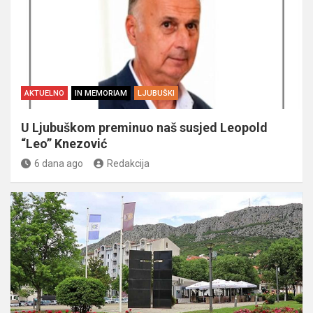
AKTUELNO
IN MEMORIAM
LJUBUŠKI
U Ljubuškom preminuo naš susjed Leopold
“Leo” Knezović
6 dana ago
Redakcija