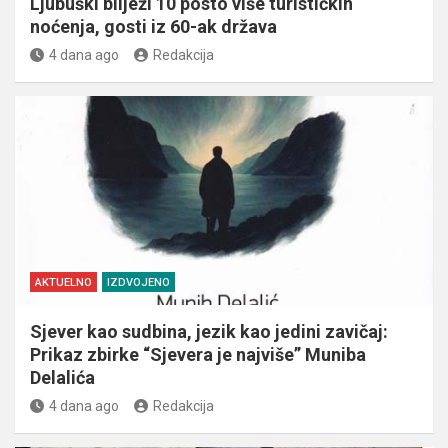
Ljubuški bilježi 10 posto više turističkih
noćenja, gosti iz 60-ak država
4 dana ago
Redakcija
AKTUELNO
IZDVOJENO
Sjever kao sudbina, jezik kao jedini zavičaj:
Prikaz zbirke “Sjevera je najviše” Muniba
Delalića
4 dana ago
Redakcija