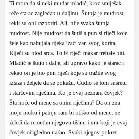
Ti mora da si neki mudar mladić; kroz smiješak
reče starac zagledan u daljinu. Šutnja je mudrost,
rekli su oni razboriti. Ali, nije svaka šutnja
mudrost. Nije mudrost da šutiš a pun si riječi koje
žele kao nabujala rijeka izaći van svog korita.
Riječi su plod srca. To bi riječi makar trebale biti.
Mladić je šutio i dalje, ali upravo kako je starac i
rekao on je bio pun riječi koje su tražile svog
izlaza i željele da se pokažu. Čudio se tom susretu
i starčevim riječima. Ko je ovaj neznani čovjek?
Šta hoće od mene sa onim riječima? Da on zna
moju muku i patnju sam bi otišao od mene, ne
želeći da remetim njegovu tišinu i mir koji je ovaj
čovjek očigledno našao. Svaki njegov pokret