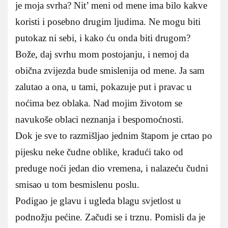
je moja svrha? Nit’ meni od mene ima bilo kakve
koristi i posebno drugim ljudima. Ne mogu biti
putokaz ni sebi, i kako ću onda biti drugom?
Bože, daj svrhu mom postojanju, i nemoj da
obična zvijezda bude smislenija od mene. Ja sam
zalutao a ona, u tami, pokazuje put i pravac u
noćima bez oblaka. Nad mojim životom se
navukoše oblaci neznanja i bespomoćnosti.
Dok je sve to razmišljao jednim štapom je crtao po
pijesku neke čudne oblike, kradući tako od
preduge noći jedan dio vremena, i nalazeću čudni
smisao u tom besmislenu poslu.
Podigao je glavu i ugleda blagu svjetlost u
podnožju pećine. Začudi se i trznu. Pomisli da je