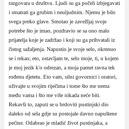
razgovara u društvu. Ljudi su ga počeli izbjegavati
i smatrati ga grubim i neuljudnim. Njemu je bilo
svega preko glave. Smotao je zavežljaj svoje
potrebe što je imao, pozdravio se sa ono malo
prijatelja koje je zadržao i koji su ga prihvatali iz
čistog sažaljenja. Napustio je svoje selo, okrenuo
se i rekao; eto, ostavljam te, selo moje, ti, u kojem
je moj jezik k'o odrezan, a moja pamet ravna tek
rođenu djetetu. Eto vam, silni govornici i oratori,
uživajte u svojim riječima i tome što me nema
među vama i što me više nikada neće biti.
Rekavši to, zaputi se u brdoviti pustinjski dio
daleko od sela gdje su postojale davno napuštene
pećine. Odabrao je mladić život pustinjaka, a