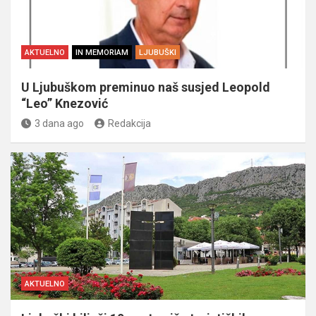
AKTUELNO
IN MEMORIAM
LJUBUŠKI
U Ljubuškom preminuo naš susjed Leopold
“Leo” Knezović
3 dana ago
Redakcija
AKTUELNO