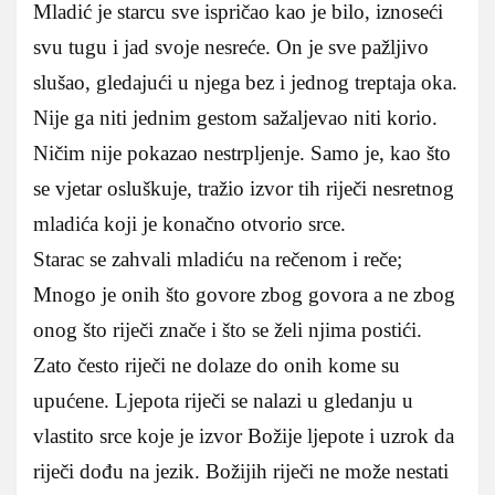
Mladić je starcu sve ispričao kao je bilo, iznoseći
svu tugu i jad svoje nesreće. On je sve pažljivo
slušao, gledajući u njega bez i jednog treptaja oka.
Nije ga niti jednim gestom sažaljevao niti korio.
Ničim nije pokazao nestrpljenje. Samo je, kao što
se vjetar osluškuje, tražio izvor tih riječi nesretnog
mladića koji je konačno otvorio srce.
Starac se zahvali mladiću na rečenom i reče;
Mnogo je onih što govore zbog govora a ne zbog
onog što riječi znače i što se želi njima postići.
Zato često riječi ne dolaze do onih kome su
upućene. Ljepota riječi se nalazi u gledanju u
vlastito srce koje je izvor Božije ljepote i uzrok da
riječi dođu na jezik. Božijih riječi ne može nestati