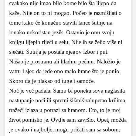
svakako nije imao bilo kome bilo šta lijepo da
kaže. Nije on to ni mogao. Počeo je razmišljati o
tome kako će konačno staviti lance šutnje na
ionako nekoristan jezik. Ostavio je onu svoju
knjigu lijepih riječi u selu. Nije ih se želio više ni
sjećati. Šutnja je postala njegov izbor i put.
Našao je prostranu ali hladnu pećinu. Naložio je
vatru i sjeo da jede ono malo hrane što je ponio.
Skoro da je plakao od tuge i samoće.
Noć je već padala. Samo bi poneka sova naglasila
nastupanje noći ili spretni šišmiš zalupetao krilima
tražeći izlaza u potrazi za hranom. Eto, to je moj
život pomislio je. Ovdje sam završio. Opet, možda
je ovako i najbolje; mogu pričati sam sa sobom.