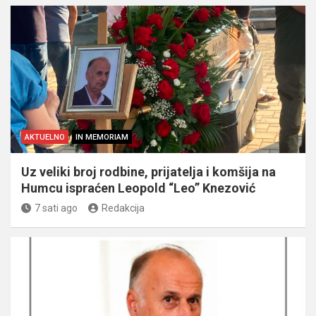
AKTUELNO
IN MEMORIAM
Uz veliki broj rodbine, prijatelja i komšija na
Humcu ispraćen Leopold “Leo” Knezović
7 sati ago
Redakcija