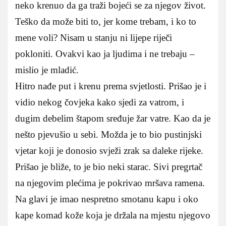
neko krenuo da ga traži bojeći se za njegov život.
Teško da može biti to, jer kome trebam, i ko to
mene voli? Nisam u stanju ni lijepe riječi
pokloniti. Ovakvi kao ja ljudima i ne trebaju –
mislio je mladić.
Hitro nađe put i krenu prema svjetlosti. Prišao je i
vidio nekog čovjeka kako sjedi za vatrom, i
dugim debelim štapom sređuje žar vatre. Kao da je
nešto pjevušio u sebi. Možda je to bio pustinjski
vjetar koji je donosio svježi zrak sa daleke rijeke.
Prišao je bliže, to je bio neki starac. Sivi pregrtač
na njegovim plećima je pokrivao mršava ramena.
Na glavi je imao nespretno smotanu kapu i oko
kape komad kože koja je držala na mjestu njegovo