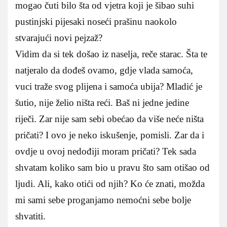
mogao čuti bilo šta od vjetra koji je šibao suhi
pustinjski pijesaki noseći prašinu naokolo
stvarajući novi pejzaž?
Vidim da si tek došao iz naselja, reče starac. Šta te
natjeralo da dođeš ovamo, gdje vlada samoća,
vuci traže svog plijena i samoća ubija? Mladić je
šutio, nije želio ništa reći. Baš ni jedne jedine
riječi. Zar nije sam sebi obećao da više neće ništa
pričati? I ovo je neko iskušenje, pomisli. Zar da i
ovdje u ovoj nedođiji moram pričati? Tek sada
shvatam koliko sam bio u pravu što sam otišao od
ljudi. Ali, kako otići od njih? Ko će znati, možda
mi sami sebe proganjamo nemoćni sebe bolje
shvatiti.