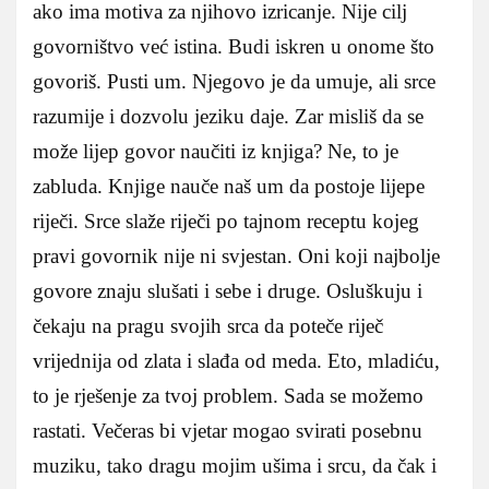
ako ima motiva za njihovo izricanje. Nije cilj
govorništvo već istina. Budi iskren u onome što
govoriš. Pusti um. Njegovo je da umuje, ali srce
razumije i dozvolu jeziku daje. Zar misliš da se
može lijep govor naučiti iz knjiga? Ne, to je
zabluda. Knjige nauče naš um da postoje lijepe
riječi. Srce slaže riječi po tajnom receptu kojeg
pravi govornik nije ni svjestan. Oni koji najbolje
govore znaju slušati i sebe i druge. Osluškuju i
čekaju na pragu svojih srca da poteče riječ
vrijednija od zlata i slađa od meda. Eto, mladiću,
to je rješenje za tvoj problem. Sada se možemo
rastati. Večeras bi vjetar mogao svirati posebnu
muziku, tako dragu mojim ušima i srcu, da čak i