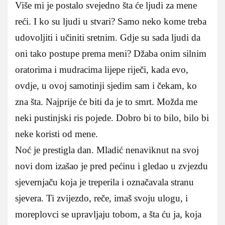
Više mi je postalo svejedno šta će ljudi za mene
reći. I ko su ljudi u stvari? Samo neko kome treba
udovoljiti i učiniti sretnim. Gdje su sada ljudi da
oni tako postupe prema meni? Džaba onim silnim
oratorima i mudracima lijepe riječi, kada evo,
ovdje, u ovoj samotinji sjedim sam i čekam, ko
zna šta. Najprije će biti da je to smrt. Možda me
neki pustinjski ris pojede. Dobro bi to bilo, bilo bi
neke koristi od mene.
Noć je prestigla dan. Mladić nenaviknut na svoj
novi dom izašao je pred pećinu i gledao u zvjezdu
sjevernjaču koja je treperila i označavala stranu
sjevera. Ti zvijezdo, reče, imaš svoju ulogu, i
moreplovci se upravljaju tobom, a šta ću ja, koja