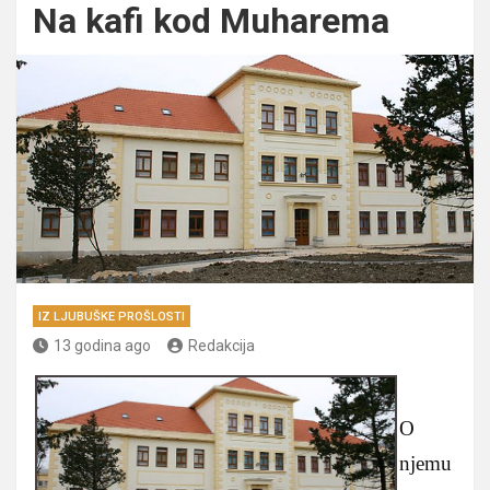
Na kafi kod Muharema
IZ LJUBUŠKE PROŠLOSTI
13 godina ago
Redakcija
O
njemu