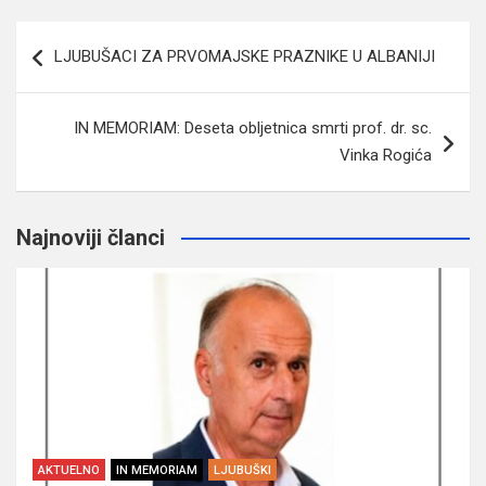
Navigacija
LJUBUŠACI ZA PRVOMAJSKE PRAZNIKE U ALBANIJI
članaka
IN MEMORIAM: Deseta obljetnica smrti prof. dr. sc.
Vinka Rogića
Najnoviji članci
AKTUELNO
IN MEMORIAM
LJUBUŠKI