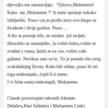
djevojka me zaustavljaju: “Zdravo,Muhareme!
Kako ste, Muhareme ?” A meni sjećanje nekako
izblijedilo. Puno vas je prošlo kroz ove klupe za
dvadeset i dvije godine. Puno …
A što se penzije tiče, ne mislim još mrijeti,
filozofski se nasmiješio. Ja volim buku,volim se
svađati s vama, ljutiti se na vas, volim vašu
galamu. Navikao sam na to. To je postalo dio mog
svakidašnjeg života. Kada bih otišao, puno bi mi
toga nedostajalo, ćuješ li ti mene.
I vi biste nama nedostajali, Muhareme.
Clanak posvecujem rahmetli Ahmetu
Delalicu,Hasi Selimicu i Muharemu Ceski.