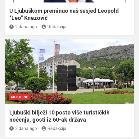
U Ljubuškom preminuo naš susjed Leopold
“Leo” Knezović
2 dana ago
Redakcija
AKTUELNO
Ljubuški bilježi 10 posto više turističkih
noćenja, gosti iz 60-ak država
3 dana ago
Redakcija