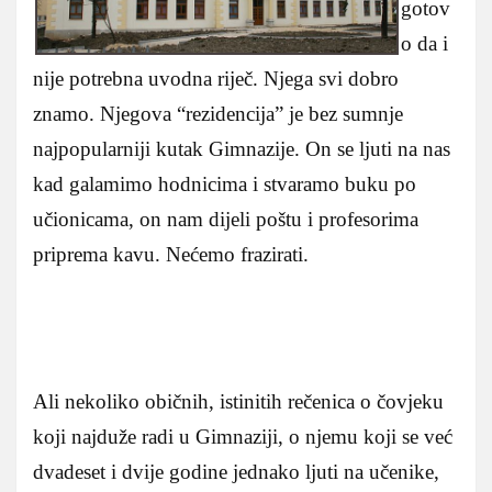
gotov
o da i
nije potrebna uvodna riječ. Njega svi dobro
znamo. Njegova “rezidencija” je bez sumnje
najpopularniji kutak Gimnazije. On se ljuti na nas
kad galamimo hodnicima i stvaramo buku po
učionicama, on nam dijeli poštu i profesorima
priprema kavu. Nećemo frazirati.
Ali nekoliko običnih, istinitih rečenica o čovjeku
koji najduže radi u Gimnaziji, o njemu koji se već
dvadeset i dvije godine jednako ljuti na učenike,