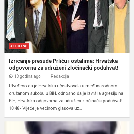
AKTUELNO
Izricanje presude Prliću i ostalima: Hrvatska
odgovorna za udruženi zločinački poduhvat!
13 godina ago
Redakcija
Utvrđeno da je Hrvatska učestvovala u međunarodnom
oružanom sukobu u BiH, odnosno da je izvršila agresiju na
BiH; Hrvatska odgovorna za udruženi zločinački poduhvat!
10:48- Vijeće je većinom glasova uz…