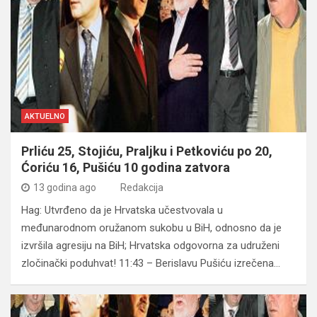
AKTUELNO
Prliću 25, Stojiću, Praljku i Petkoviću po 20,
Ćoriću 16, Pušiću 10 godina zatvora
13 godina ago
Redakcija
Hag: Utvrđeno da je Hrvatska učestvovala u
međunarodnom oružanom sukobu u BiH, odnosno da je
izvršila agresiju na BiH; Hrvatska odgovorna za udruženi
zločinački poduhvat! 11:43 – Berislavu Pušiću izrečena…