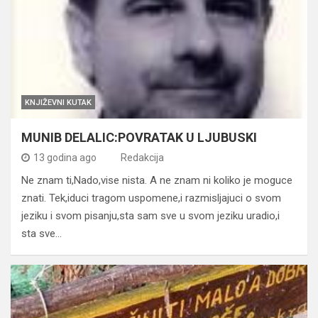
KNJIŽEVNI KUTAK
MUNIB DELALIC:POVRATAK U LJUBUSKI
13 godina ago
Redakcija
Ne znam ti,Nado,vise nista. A ne znam ni koliko je moguce
znati. Tek,iduci tragom uspomene,i razmisljajuci o svom
jeziku i svom pisanju,sta sam sve u svom jeziku uradio,i
sta sve…