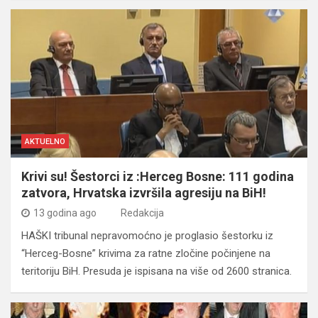
AKTUELNO
Krivi su! Šestorci iz :Herceg Bosne: 111 godina
zatvora, Hrvatska izvršila agresiju na BiH!
13 godina ago
Redakcija
HAŠKI tribunal nepravomoćno je proglasio šestorku iz
“Herceg-Bosne” krivima za ratne zločine počinjene na
teritoriju BiH. Presuda je ispisana na više od 2600 stranica.