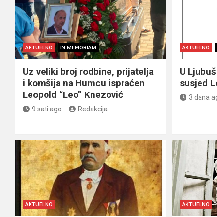
AKTUELNO
IN MEMORIAM
AKTUELNO
Uz veliki broj rodbine, prijatelja
U Ljubu
i komšija na Humcu ispraćen
susjed L
Leopold “Leo” Knezović
3 dana a
9 sati ago
Redakcija
AKTUELNO
AKTUELNO