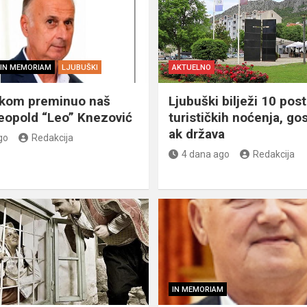
IN MEMORIAM
LJUBUŠKI
AKTUELNO
škom preminuo naš
Ljubuški bilježi 10 post
eopold “Leo” Knezović
turističkih noćenja, gos
ak država
go
Redakcija
4 dana ago
Redakcija
IN MEMORIAM