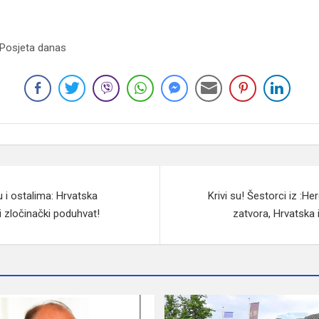
 Posjeta danas
u i ostalima: Hrvatska
Krivi su! Šestorci iz :H
 zločinački poduhvat!
zatvora, Hrvatska i