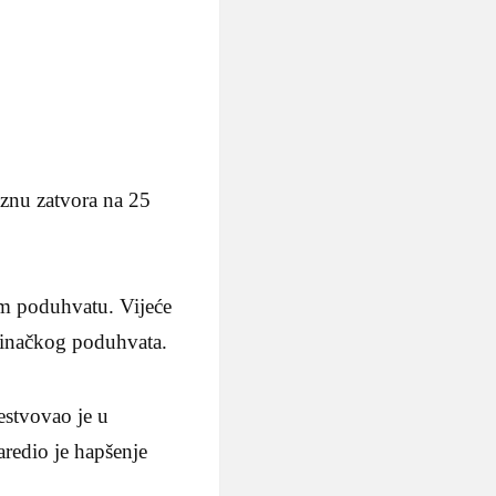
aznu zatvora na 25
om poduhvatu. Vijeće
očinačkog poduhvata.
estvovao je u
aredio je hapšenje