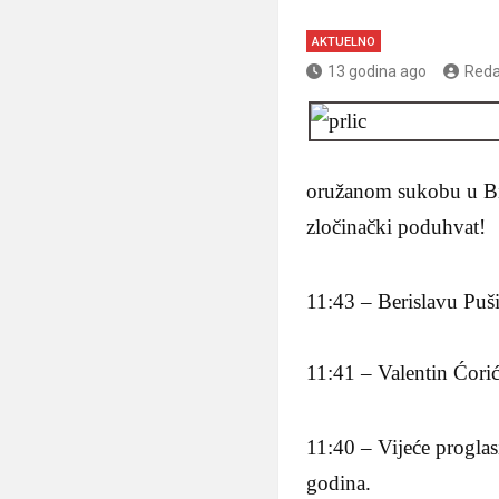
AKTUELNO
13 godina ago
Reda
oružanom sukobu u BiH
zločinački poduhvat!
11:43 – Berislavu Puši
11:41 – Valentin Ćori
11:40 – Vijeće proglas
godina.