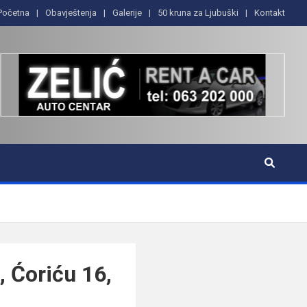
Početna
Obavještenja
Galerije
50 kruna za Ljubuški
Kontakt
, Ćoriću 16,