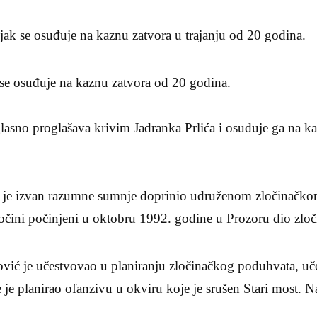
jak se osuđuje na kaznu zatvora u trajanju od 20 godina.
 se osuđuje na kaznu zatvora od 20 godina.
lasno proglašava krivim Jadranka Prlića i osuđuje ga na k
ć je izvan razumne sumnje doprinio udruženom zločinačk
zločini počinjeni u oktobru 1992. godine u Prozoru dio zl
ović je učestvovao u planiranju zločinačkog poduhvata, uč
e je planirao ofanzivu u okviru koje je srušen Stari most. N