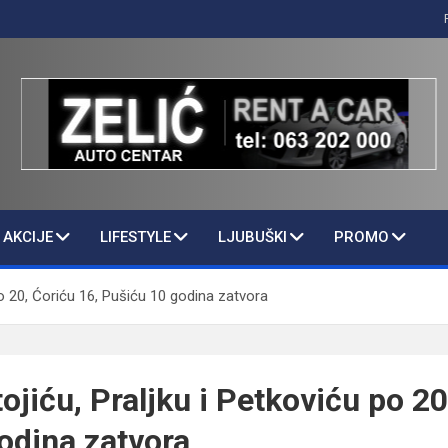
AKCIJE
LIFESTYLE
LJUBUŠKI
PROMO
 po 20, Ćoriću 16, Pušiću 10 godina zatvora
tojiću, Praljku i Petkoviću po 20
odina zatvora