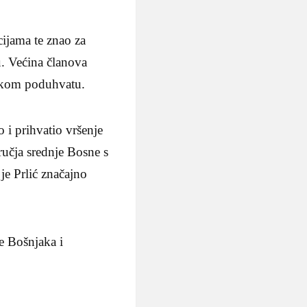
cijama te znao za
. Većina članova
ačkom poduhvatu.
 i prihvatio vršenje
ručja srednje Bosne s
je Prlić značajno
e Bošnjaka i