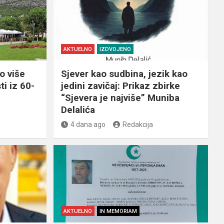
AKTUELNO
IZDVOJENO
o više
Sjever kao sudbina, jezik kao
ti iz 60-
jedini zavičaj: Prikaz zbirke
“Sjevera je najviše” Muniba
Delalića
4 dana ago
Redakcija
AKTUELNO
IN MEMORIAM