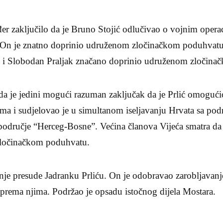
đer zaključilo da je Bruno Stojić odlučivao o vojnim opera
 On je znatno doprinio udruženom zločinačkom poduhvatu
 je i Slobodan Praljak značano doprinio udruženom zločin
da je jedini mogući razuman zaključak da je Prlić omogućio
ma i sudjelovao je u simultanom iseljavanju Hrvata sa pod
 područje “Herceg-Bosne”. Većina članova Vijeća smatra da 
ločinačkom poduhvatu.
anje presude Jadranku Prliću. On je odobravao zarobljavanj
prema njima. Podržao je opsadu istočnog dijela Mostara.