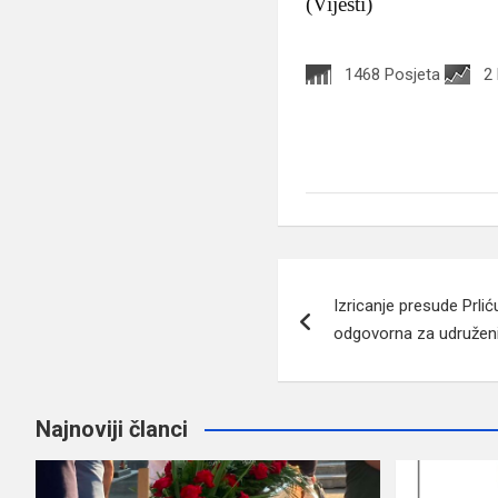
(Vijesti)
1468 Posjeta
2
Navigacija
Izricanje presude Prlić
članaka
odgovorna za udruženi
Najnoviji članci