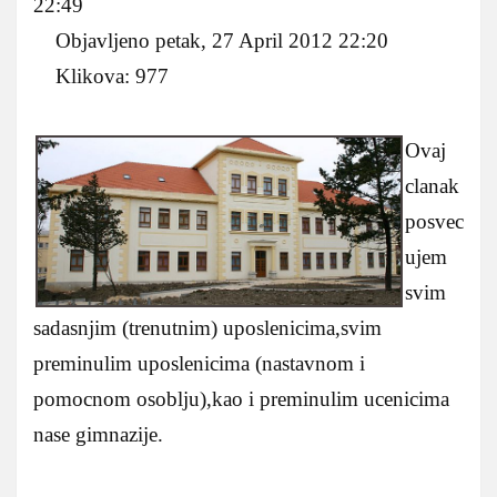
22:49
Objavljeno petak, 27 April 2012 22:20
Klikova: 977
Ovaj
clanak
posvec
ujem
svim
sadasnjim (trenutnim) uposlenicima,svim
preminulim uposlenicima (nastavnom i
pomocnom osoblju),kao i preminulim ucenicima
nase gimnazije.