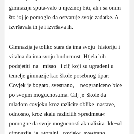
gimnaziju sputa-valo u njezinoj biti, ali i sa onim
što joj je pomoglo da ostvaruje svoje zadatke. A
izvršavala ih je i izvršava ih.
Gimnazija je toliko stara da ima svoju historiju i
vitalna da ima svoju buducnost. Htjela bih
podsjetiti na misao i cilj koji su ugradeni u
temelje gimnazije kao škole posebnog tipar:
Covjek je bogato, svestrano, neograniceno bice
po svojim mogucnostima. Cilj je škole da
mladom covjeku kroz razlicite oblike nastave,
odnosno, kroz skalu razlicitih »predmeta«
pomogne da svoje mogucnosti aktualizira. Ide¬al
gimnazije je »totalni covjek«, svestrano