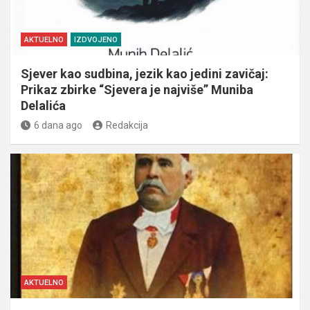
AKTUELNO
IZDVOJENO
Sjever kao sudbina, jezik kao jedini zavičaj:
Prikaz zbirke “Sjevera je najviše” Muniba
Delalića
6 dana ago
Redakcija
AKTUELNO