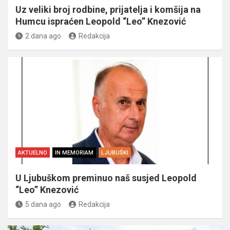
Uz veliki broj rodbine, prijatelja i komšija na
Humcu ispraćen Leopold “Leo” Knezović
2 dana ago
Redakcija
AKTUELNO
IN MEMORIAM
LJUBUŠKI
U Ljubuškom preminuo naš susjed Leopold
“Leo” Knezović
5 dana ago
Redakcija