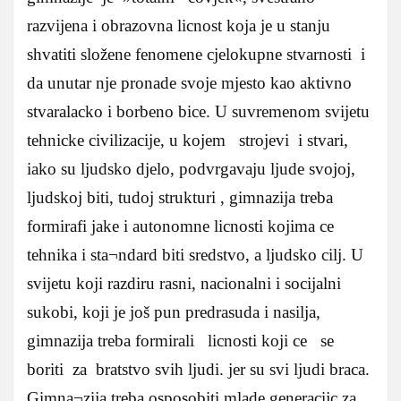
razvijena i obrazovna licnost koja je u stanju
shvatiti složene fenomene cjelokupne stvarnosti i
da unutar nje pronade svoje mjesto kao aktivno
stvaralacko i borbeno bice. U suvremenom svijetu
tehnicke civilizacije, u kojem strojevi i stvari,
iako su ljudsko djelo, podvrgavaju ljude svojoj,
ljudskoj biti, tudoj strukturi , gimnazija treba
formirafi jake i autonomne licnosti kojima ce
tehnika i sta¬ndard biti sredstvo, a ljudsko cilj. U
svijetu koji razdiru rasni, nacionalni i socijalni
sukobi, koji je još pun predrasuda i nasilja,
gimnazija treba formirali licnosti koji ce se
boriti za bratstvo svih ljudi. jer su svi ljudi braca.
Gimna¬zija treba osposobiti mlade generacijc za