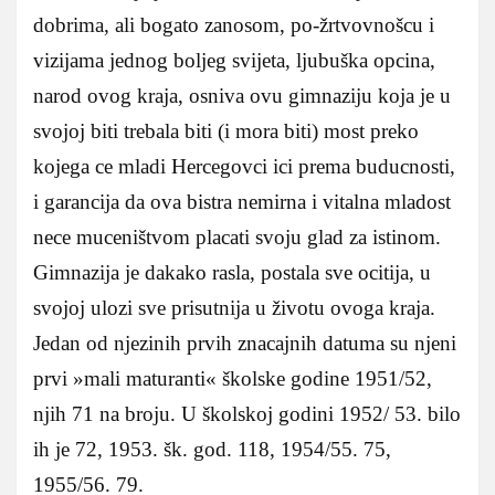
dobrima, ali bogato zanosom, po-žrtvovnošcu i
vizijama jednog boljeg svijeta, ljubuška opcina,
narod ovog kraja, osniva ovu gimnaziju koja je u
svojoj biti trebala biti (i mora biti) most preko
kojega ce mladi Hercegovci ici prema buducnosti,
i garancija da ova bistra nemirna i vitalna mladost
nece muceništvom placati svoju glad za istinom.
Gimnazija je dakako rasla, postala sve ocitija, u
svojoj ulozi sve prisutnija u životu ovoga kraja.
Jedan od njezinih prvih znacajnih datuma su njeni
prvi »mali maturanti« školske godine 1951/52,
njih 71 na broju. U školskoj godini 1952/ 53. bilo
ih je 72, 1953. šk. god. 118, 1954/55. 75,
1955/56. 79.