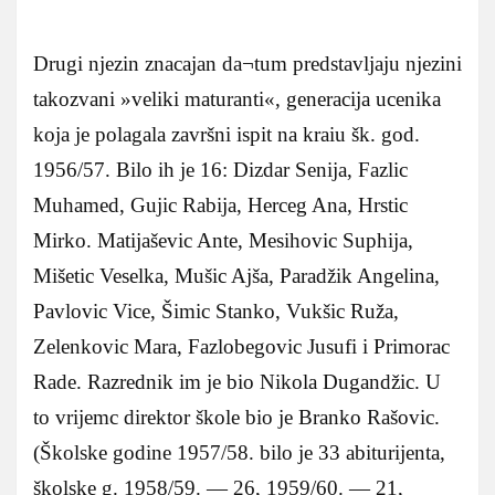
Drugi njezin znacajan da¬tum predstavljaju njezini
takozvani »veliki maturanti«, generacija ucenika
koja je polagala završni ispit na kraiu šk. god.
1956/57. Bilo ih je 16: Dizdar Senija, Fazlic
Muhamed, Gujic Rabija, Herceg Ana, Hrstic
Mirko. Matijaševic Ante, Mesihovic Suphija,
Mišetic Veselka, Mušic Ajša, Paradžik Angelina,
Pavlovic Vice, Šimic Stanko, Vukšic Ruža,
Zelenkovic Mara, Fazlobegovic Jusufi i Primorac
Rade. Razrednik im je bio Nikola Dugandžic. U
to vrijemc direktor škole bio je Branko Rašovic.
(Školske godine 1957/58. bilo je 33 abiturijenta,
školske g. 1958/59. — 26, 1959/60. — 21,