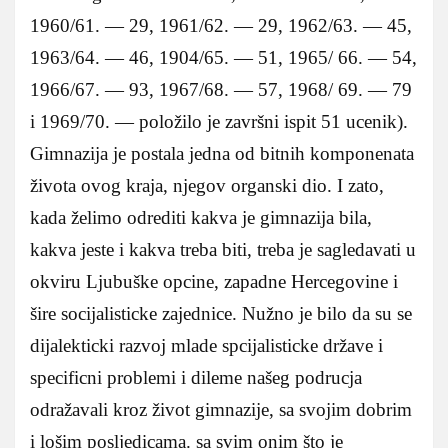
1960/61. — 29, 1961/62. — 29, 1962/63. — 45,
1963/64. — 46, 1904/65. — 51, 1965/ 66. — 54,
1966/67. — 93, 1967/68. — 57, 1968/ 69. — 79
i 1969/70. — položilo je završni ispit 51 ucenik).
Gimnazija je postala jedna od bitnih komponenata
života ovog kraja, njegov organski dio. I zato,
kada želimo odrediti kakva je gimnazija bila,
kakva jeste i kakva treba biti, treba je sagledavati u
okviru Ljubuške opcine, zapadne Hercegovine i
šire socijalisticke zajednice. Nužno je bilo da su se
dijalekticki razvoj mlade spcijalisticke države i
specificni problemi i dileme našeg podrucja
odražavali kroz život gimnazije, sa svojim dobrim
i lošim posljedicama. sa svim onim što je