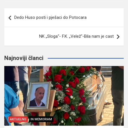
Navigacija
Dedo Huso posti i pješaci do Potocara
članaka
NK „Sloga“- F.K. „Velež“-Bila nam je cast
Najnoviji članci
AKTUELNO
IN MEMORIAM