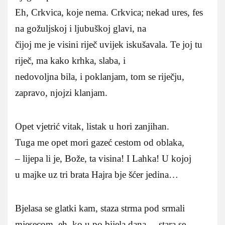
Eh, Crkvica, koje nema. Crkvica; nekad ures, fes
na gožuljskoj i ljubuškoj glavi, na
čijoj me je visini riječ uvijek iskušavala. Te joj tu
riječ, ma kako krhka, slaba, i
nedovoljna bila, i poklanjam, tom se riječju,
zapravo, njojzi klanjam.
Opet vjetrić vitak, listak u hori zanjihan.
Tuga me opet mori gazeć cestom od oblaka,
– lijepa li je, Bože, ta visina! I Lahka! U kojoj
u majke uz tri brata Hajra bje šćer jedina…
Bjelasa se glatki kam, staza strma pod srmali
mjesecom, eh, ko u po bijela dana, – stara se