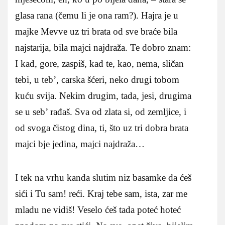
glasa rana (čemu li je ona ram?). Hajra je u
majke Mevve uz tri brata od sve braće bila
najstarija, bila majci najdraža. Te dobro znam:
I kad, gore, zaspiš, kad te, kao, nema, sličan
tebi, u teb’, carska šćeri, neko drugi tobom
kuću svija. Nekim drugim, tada, jesi, drugima
se u seb’ rađaš. Sva od zlata si, od zemljice, i
od svoga čistog dina, ti, što uz tri dobra brata
majci bje jedina, majci najdraža…
I tek na vrhu kanda slutim niz basamke da ćeš
sići i Tu sam! reći. Kraj tebe sam, ista, zar me
mladu ne vidiš! Veselo ćeš tada poteć hoteć