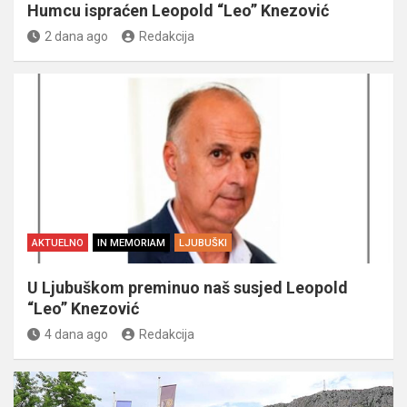
Humcu ispraćen Leopold “Leo” Knezović
2 dana ago
Redakcija
AKTUELNO
IN MEMORIAM
LJUBUŠKI
U Ljubuškom preminuo naš susjed Leopold
“Leo” Knezović
4 dana ago
Redakcija