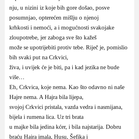
nju, u nizini iz koje bih gore došao, posve
posumnjao, opterećen mišlju o njenoj
krhkosti i nemoći, a i mogućnosti svakojake
zloupotrebe, jer zaboga sve što kažeš
može se upotrijebiti protiv tebe. Riječ je, pomislio
bih svaki put na Crkvici,
živa, i uvijek će je biti, pa i kad jezika ne bude
više…
Eh, Crkvica, koje nema. Kao što odavno ni naše
Hajre nema. A Hajra bila lijepa,
svojoj Crkvici pristala, vazda vedra i nasmijana,
bijela i rumena lica. Uz tri brata
u majke bila jedina kćer, i bila najstarija. Dobru
braću Hajra imala, Husu, Šefika i