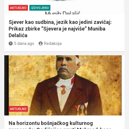
AKTUELNO
IZDVOJENO
Sjever kao sudbina, jezik kao jedini zavičaj:
Prikaz zbirke “Sjevera je najviše” Muniba
Delalića
5 dana ago
Redakcija
AKTUELNO
Na horizontu bošnjačkog kulturnog