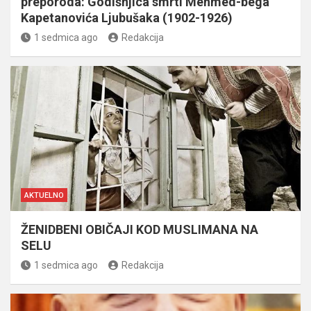
preporoda: Godišnjica smrti Mehmed-bega
Kapetanovića Ljubušaka (1902-1926)
1 sedmica ago
Redakcija
AKTUELNO
ŽENIDBENI OBIČAJI KOD MUSLIMANA NA
SELU
1 sedmica ago
Redakcija