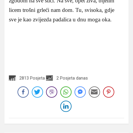
zgodom na sve stići. Na sve, opet živa, bijelim
licem trošni grleći nam dom. Tu, svisoka, gdje
sve je kao zvijezda padalica u dnu moga oka.
2813 Posjeta
2 Posjeta danas