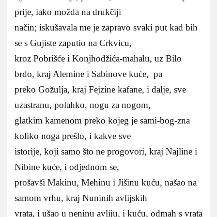
prije, iako možda na drukčiji
način; iskušavala me je zapravo svaki put kad bih
se s Gujiste zaputio na Crkvicu,
kroz Pobrišće i Konjhodžića-mahalu, uz Bilo
brdo, kraj Alemine i Sabinove kuće, pa
preko Gožulja, kraj Fejzine kafane, i dalje, sve
uzastranu, polahko, nogu za nogom,
glatkim kamenom preko kojeg je sami-bog-zna
koliko noga prešlo, i kakve sve
istorije, koji samo što ne progovori, kraj Najline i
Nibine kuće, i odjednom se,
prošavši Makinu, Mehinu i Jišinu kuću, našao na
samom vrhu, kraj Nuninih avlijskih
vrata, i ušao u neninu avliju, i kuću, odmah s vrata