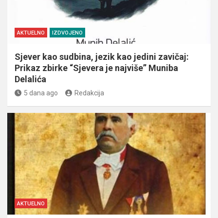
AKTUELNO
IZDVOJENO
Sjever kao sudbina, jezik kao jedini zavičaj:
Prikaz zbirke “Sjevera je najviše” Muniba
Delalića
5 dana ago
Redakcija
AKTUELNO