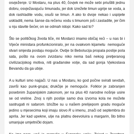
osvježenje. U Mostaru, na plus 40, čovjek ne može sebi priuštiti jednu
dobru, osvježavajuću limunadu, jer dok izrežete limun ugrije se voda, a
dok rashladite vodu, osuši se limun. A ako to dvoje nekao i uspijete
uskladiti, nema šanse da rečenu vodu s limunom još i zasladite, jer čim
u nju stavite šećer, on se odmah istopi. Kako sad to?
Što se političkog života tiče, mi Mostarci imamo običaj reći – u nas bi i
Vijeće ministara profunkcioniralo, jer na ovakvom kijametu nemoguće
stvari smjesta postaju moguće. Ovdje bi Bebolucija propala poslije pola
sata, pošto na ovom zvizdanu niko nema baš nekog pretjeranog
civilizacijskog motiva, niti građanske volje, da sad gonja Vjekoslava
Bevandu da ga ubije.
A u kulturi smo najjači. U nas u Mostaru, ko god počne svirati sevdah,
završi kao punk-grupa; drukčije je nemoguće. Folklor je zabranjen
posebnim županijskim zakonom, jer na plus 40 narodne nošnje usire
se od vreline. Znoj s njih poslije samo dva izvorna kola ne možete
sastrugati ni satarom. Izložbe su u našem prelijepom gradu moguće
jedino u mjesecima koji imaju slovo
R
u imenu, znači od septembra do
aprila. Jer kad upekne, ulje na platnu deevoluira u margarin, što bitno
umanjuje umjetnički dojam.