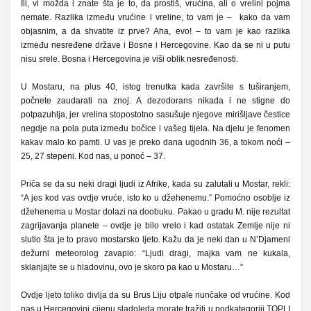
Ili, vi možda i znate šta je to, da prostiš, vrućina, ali o vrelini pojma
nemate. Razlika između vrućine i vreline, to vam je – kako da vam
objasnim, a da shvatite iz prve? Aha, evo! – to vam je kao razlika
između nesređene države i Bosne i Hercegovine. Kao da se ni u putu
nisu srele. Bosna i Hercegovina je viši oblik nesređenosti.
U Mostaru, na plus 40, istog trenutka kada završite s tuširanjem,
počnete zaudarati na znoj. A dezodorans nikada i ne stigne do
potpazuhlja, jer vrelina stopostotno sasušuje njegove mirišljave čestice
negdje na pola puta između bočice i vašeg tijela. Na djelu je fenomen
kakav malo ko pamti. U vas je preko dana ugodnih 36, a tokom noći –
25, 27 stepeni. Kod nas, u ponoć – 37.
Priča se da su neki dragi ljudi iz Afrike, kada su zalutali u Mostar, rekli:
“A jes kod vas ovdje vruće, isto ko u džehenemu.” Pomoćno osoblje iz
džehenema u Mostar dolazi na doobuku. Pakao u gradu M. nije rezultat
zagrijavanja planete – ovdje je bilo vrelo i kad ostatak Zemlje nije ni
slutio šta je to pravo mostarsko ljeto. Kažu da je neki dan u N’Djameni
dežurni meteorolog zavapio: “Ljudi dragi, majka vam ne kukala,
sklanjajte se u hladovinu, ovo je skoro pa kao u Mostaru…”
Ovdje ljeto toliko divlja da su Brus Liju otpale nunčake od vrućine. Kod
nas u Hercegovini cijenu sladoleda morate tražiti u podkategoriji TOPLI