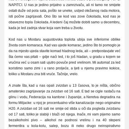
NAPITCI. U nas je jedino prijatno u zamrzivaču, ali ni tamo ne smijete
ostati duže od pola sata, pošto se uneke, usljed otežanog rada motora,
isti počne zagrijavati. Ono što se kod vas zove čokolada, kod nas je
obavezno topla čokolada. A ledeni čaj možete dobiti samo u decembru,
kada je led zadnja stvar koja vam treba u životu.
Kod nas u Mostaru augustovska toplota ubija sve inferiorne oblike
života osim komaraca. Kad vas ujede komarac, jedino što bi pomoglo je
da na mjesto ujeda stavite komad hladnog leda, ali – pretpostavjate već
šta ćemo vas pitati – gdje naći led, i to još hladan, u gradu u kojem se
vrućina već u osam sati ujutro povuče pred vrelinom. Mi automat za led
koristimo samo zimi i u rano proljeće, a ljeti u njemu pravimo kokice,
toliko u Mostaru zna biti vruće. Tačnije, vrelo.
A znate šta, kad u nas opali zvizdan u 13 časova, to je ništa, obično
amatersko zagrijavanje za zvizdan od 16 sati. E tad se cigle rastaču na
glinu i vodu, Federacija na kantone i županije, a Neretva degradira na
formu Miljacke: u njoj je procentualno više kanalizacije nego originalne
H20. A zvizdan od 16 sati ne smije od stida u oči da pogleda zvizdanu
od 17 sati, toliko je slabiji i blaži od njega. Inače, mi vam pijemo samo
bezalkoholni pivo – alkohol ne podnosi vrelinu i na 40 stepeni
fermentira u kola-kolu, salep, bozu ili neko drugo neinspirativno