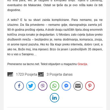
Ko ima para, već je razgulio u Evropsku uniju. Tojest u Zaostrog,
eventualno do Makarske. Ostali se tješe da je ovo ništa kako će biti
dogodine.
A seks? E tu su stvari zaista komplicirane. Para nemamo, pa ne
izlazimo. Da šta privedemo – nemamo gdje, stanogradnja zamrla još
90-ih godina prošlog vijeka. A dodir dvaju različitih tijela zbog enormnih
količna znoja ionako je degutantan. U Mostaru zato cvjeta ljubav preko
društvenih mreža – bezbjedno je, nema dodirivanja, komaraca, znoja,
ni arome ispod pazuha. Ako ko šta klapi preko interneta, dobro i jest, a
ako ne, Bože moj, ima mjeseci. Brzo će jesen i podnošljivih 35 stepeni,
ko u vas u Sarajevu…
Preneseno sa tacno.net. Tekst objavljen u magazinu
Gracija
.
1723 Posjeta
3 Posjeta danas