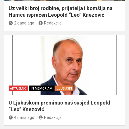
Uz veliki broj rodbine, prijatelja i komšija na
Humcu ispraćen Leopold “Leo” Knezović
2 dana ago
Redakcija
AKTUELNO
IN MEMORIAM
LJUBUŠKI
U Ljubuškom preminuo naš susjed Leopold
“Leo” Knezović
4 dana ago
Redakcija