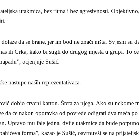
ijateljska utakmica, bez ritma i bez agresivnosti. Objektivno
ti.
dolaze da se brane, jer im bod ne znači ništa. Svjesni su d
 nas ili Grka, kako bi stigli do drugog mjesta u grupi. To će 
napadu”, ocjenjuje Sušić.
ske nastupe naših reprezentativaca.
hović dobio crveni karton. Šteta za njega. Ako su nekome tr
e da će nakon oporavka od povrede odigrati dva meča po 
an. Upravo mu fale jedna, dvije utakmice da bude potpuno 
ahićeva forma”, kazao je Sušić, osvrnuvši se na prijatelj