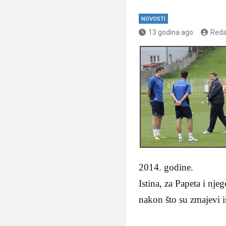
NOVOSTI
13 godina ago
Reda
2014. godine.
Istina, za Papeta i nj
nakon što su zmajevi is