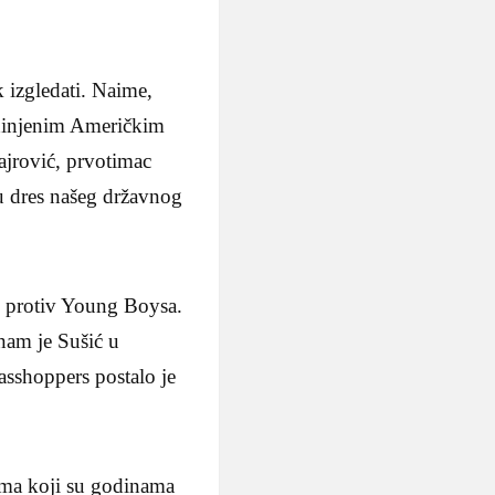
k izgledati. Naime,
jedinjenim Američkim
ajrović, prvotimac
 u dres našeg državnog
ti protiv Young Boysa.
nam je Sušić u
asshoppers postalo je
čima koji su godinama