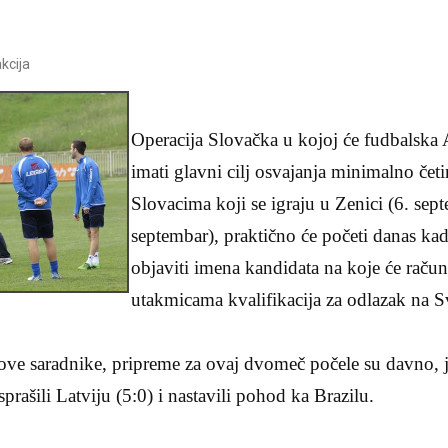
kcija
Operacija Slovačka u kojoj će fudbalska 
imati glavni cilj osvajanja minimalno čet
Slovacima koji se igraju u Zenici (6. sept
septembar), praktično će početi danas kad
objaviti imena kandidata na koje će račun
utakmicama kvalifikacija za odlazak na S
egove saradnike, pripreme za ovaj dvomeč počele su davno,
prašili Latviju (5:0) i nastavili pohod ka Brazilu.