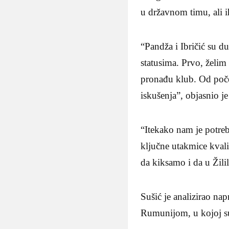
u državnom timu, ali i
“Pandža i Ibričić su d
statusima. Prvo, želim
pronađu klub. Od poče
iskušenja”, objasnio je
“Itekako nam je potre
ključne utakmice kvali
da kiksamo i da u Žilil
Sušić je analizirao nap
Rumunijom, u kojoj su 