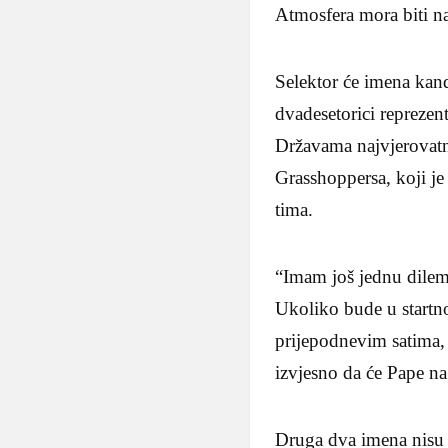
Atmosfera mora biti n
Selektor će imena kand
dvadesetorici reprezen
Državama najvjerovatni
Grasshoppersa, koji j
tima.
“Imam još jednu dilemu
Ukoliko bude u startno
prijepodnevim satima, 
izvjesno da će Pape n
Druga dva imena nisu n