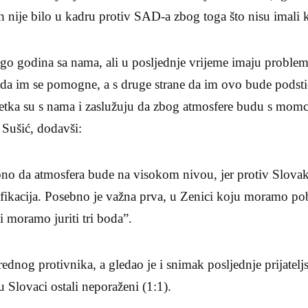
h nije bilo u kadru protiv SAD-a zbog toga što nisu imali 
ugo godina sa nama, ali u posljednje vrijeme imaju proble
 da im se pomogne, a s druge strane da im ovo bude podstic
tka su s nama i zaslužuju da zbog atmosfere budu s mom
 Sušić, dodavši:
bno da atmosfera bude na visokom nivou, jer protiv Slovak
fikacija. Posebno je važna prva, u Zenici koju moramo pobi
i moramo juriti tri boda”.
rednog protivnika, a gledao je i snimak posljednje prijatel
Slovaci ostali neporaženi (1:1).