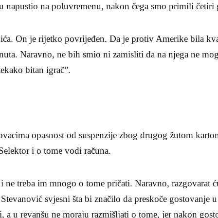
ru napustio na poluvremenu, nakon čega smo primili četiri 
ića. On je rijetko povrijeđen. Da je protiv Amerike bila kv
nuta. Naravno, ne bih smio ni zamisliti da na njega ne mog
tekako bitan igrač”.
ovacima opasnost od suspenzije zbog drugog žutom kartona
Selektor i o tome vodi računa.
 ne treba im mnogo o tome pričati. Naravno, razgovarat ću
 Stevanović svjesni šta bi značilo da preskoče gostovanje u 
i, a u revanšu ne moraju razmišljati o tome, jer nakon gos