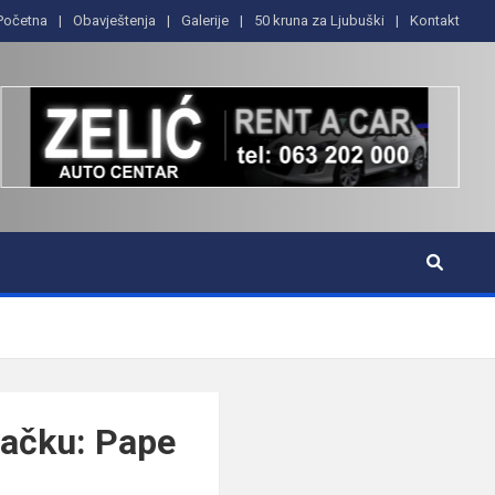
Početna
Obavještenja
Galerije
50 kruna za Ljubuški
Kontakt
vačku: Pape