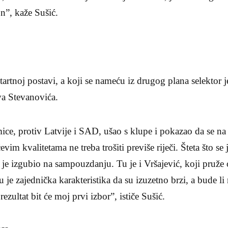
n”, kaže Sušić.
tartnoj postavi, a koji se nameću iz drugog plana selektor 
va Stevanovića.
mice, protiv Latvije i SAD, ušao s klupe i pokazao da se n
vim kvalitetama ne treba trošiti previše riječi. Šteta što se j
 je izgubio na sampouzdanju. Tu je i Vršajević, koji pruže o
u je zajednička karakteristika da su izuzetno brzi, a bude l
ezultat bit će moj prvi izbor”, ističe Sušić.