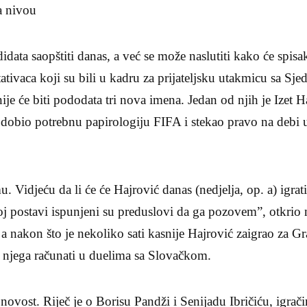
a nivou
idata saopštiti danas, a već se može naslutiti kako će spisa
tativaca koji su bili u kadru za prijateljsku utakmicu sa S
je će biti pododata tri nova imena. Jedan od njih je Izet H
e dobio potrebnu papirologiju FIFA i stekao pravo na debi
. Vidjeću da li će će Hajrović danas (nedjelja, op. a) igra
j postavi ispunjeni su preduslovi da ga pozovem”, otkrio 
a nakon što je nekoliko sati kasnije Hajrović zaigrao za Gr
a njega računati u duelima sa Slovačkom.
ovost. Riječ je o Borisu Pandži i Senijadu Ibričiću, igra