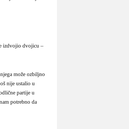
je izdvojio dvojicu –
a njega može ozbiljno
oš nije ustalio u
dlične partije u
i nam potrebno da