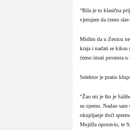
“Bila je to klasična pr
vjerujem da ćemo slavi
Mislim da u Zenicu ne 
kraja i nadati se kiksu
ćemo imati prostora u 
Selektor je pratio klup
“Žao mi je što je Sali
su njemu. Nadao sam s
okupljanje doći sprem
Mujdža oporavio, te Sp