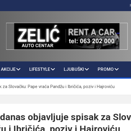
AKCIJE
LIFESTYLE
LJUBUŠKI
PROMO
 za Slovačku: Pape vraća Pandžu i Ibričića, poziv i Hajroviću
 danas objavljuje spisak za Slo
 i Ibričića, poziv i Hajroviću