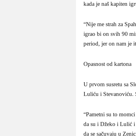
kada je naš kapiten ig
“Nije me strah za Spah
igrao bi on svih 90 mi
period, jer on nam je i
Opasnost od kartona
U prvom susretu sa Sl
Luliću i Stevanoviću. 
“Pametni su to momci i
da su i Džeko i Lulić i
da se sačuvaju u Zenic