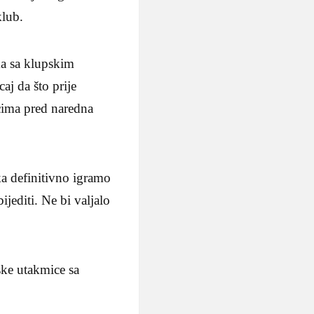
klub.
ma sa klupskim
aj da što prije
cima pred naredna
a definitivno igramo
jediti. Ne bi valjalo
jske utakmice sa