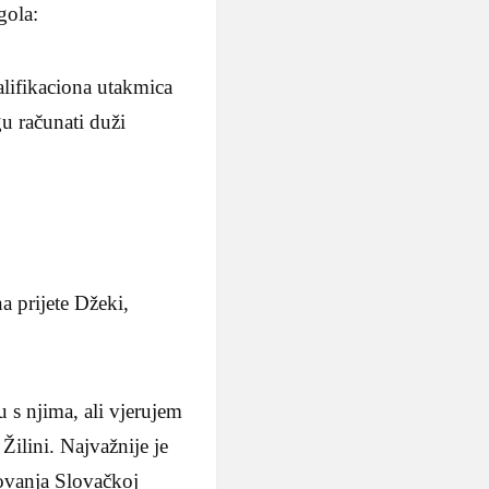
gola:
alifikaciona utakmica
u računati duži
 prijete Džeki,
 s njima, ali vjerujem
Žilini. Najvažnije je
tovanja Slovačkoj