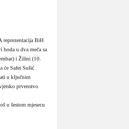
A reprezentacija BiH
iri boda u dva meča sa
embar) i Žilini (10.
a će Safet Sušić
ati u ključnim
vjetsko prvenstvo
 još u šestom mjesecu