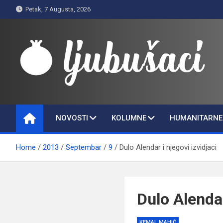
Skip
Petak, 7 Augusta, 2026
to
content
Ljubušaci
Svom voljenom gradu
NOVOSTI
KOLUMNE
HUMANITARNE 
Home
2013
Septembar
9
Dulo Alendar i njegovi izvidjaci
Dulo Alendar
KEMAL MAHIĆ