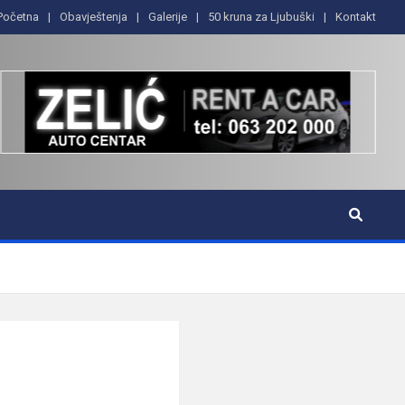
Početna
Obavještenja
Galerije
50 kruna za Ljubuški
Kontakt