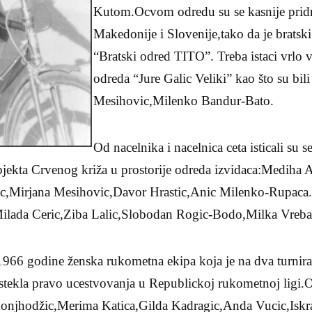
Kutom.Ocvom odredu su se kasnije pridru
Makedonije i Slovenije,tako da je bratsk
“Bratski odred TITO”. Treba istaci vrlo 
odreda “Jure Galic Veliki” kao što su bi
Mesihovic,Milenko Bandur-Bato.
Od nacelnika i nacelnica ceta isticali su 
objekta Crvenog križa u prostorije odreda izvidaca:Mediha 
,Mirjana Mesihovic,Davor Hrastic,Anic Milenko-Rupaca. O
i Milada Ceric,Ziba Lalic,Slobodan Rogic-Bodo,Milka Vreba
1966 godine ženska rukometna ekipa koja je na dva turnira
 stekla pravo ucestvovanja u Republickoj rukometnoj ligi.Od
Konjhodžic,Merima Katica,Gilda Kadragic,Anda Vucic,Iskr