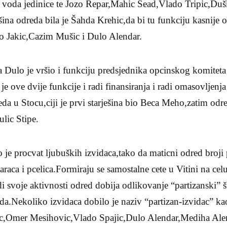
ao voda jedinice te Jozo Repar,Mahic Sead,Vlado Tripic,Duš
ešina odreda bila je Šahda Krehic,da bi tu funkciju kasnije 
o Jakic,Cazim Mušic i Dulo Alendar.
a Dulo je vršio i funkciju predsjednika opcinskog komitet
 ove dvije funkcije i radi finansiranja i radi omasovljen
eda u Stocu,ciji je prvi starješina bio Beca Meho,zatim od
ulic Stipe.
je procvat ljubuških izvidaca,tako da maticni odred broji
taraca i pcelica.Formiraju se samostalne cete u Vitini na c
i svoje aktivnosti odred dobija odlikovanje “partizanski” š
da.Nekoliko izvidaca dobilo je naziv “partizan-izvidac” k
c,Omer Mesihovic,Vlado Spajic,Dulo Alendar,Mediha Ale