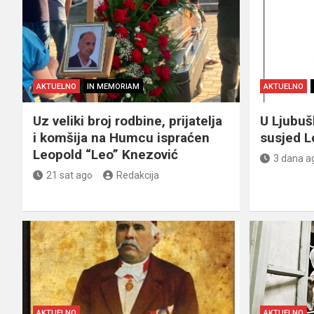
AKTUELNO
IN MEMORIAM
AKTUELNO
Uz veliki broj rodbine, prijatelja
U Ljubu
i komšija na Humcu ispraćen
susjed L
Leopold “Leo” Knezović
3 dana a
21 sat ago
Redakcija
AKTUELNO
AKTUELNO