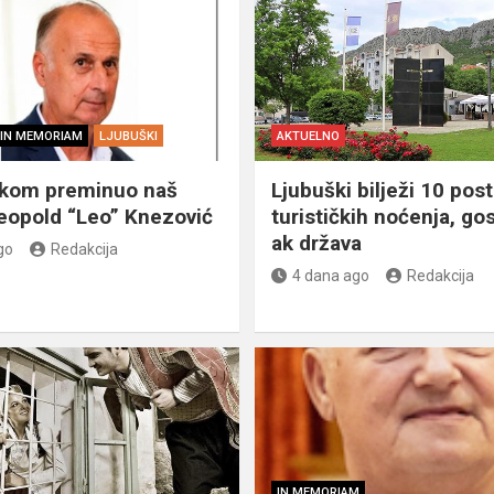
IN MEMORIAM
LJUBUŠKI
AKTUELNO
škom preminuo naš
Ljubuški bilježi 10 post
eopold “Leo” Knezović
turističkih noćenja, gos
ak država
go
Redakcija
4 dana ago
Redakcija
IN MEMORIAM