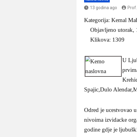
13 godina ago
Prof
Kategorija: Kemal 
Objavljeno utorak, 
Klikova: 1309
U Lju
prvima
Krehi
Spajic,Dulo Alendar,M
Odred je ucestvovao u
nivoima izvidacke orga
godine gdje je ljubušk