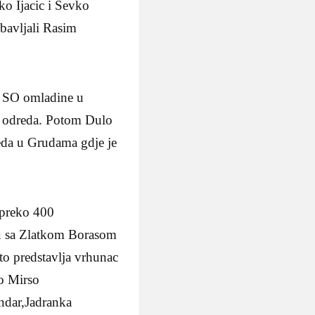
ko Ijacic i Ševko
obavljali Rasim
a SO omladine u
ja odreda. Potom Dulo
reda u Grudama gdje je
 preko 400
elu sa Zlatkom Borasom
to predstavlja vrhunac
ao Mirso
ndar,Jadranka