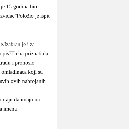
 je 15 godina bio
zvidac”Položio je ispit
.Izabran je i za
opis?Treba priznati da
radu i pronosio
 omladinaca koji su
z svih ovih nabrojanih
moraju da imaju na
ka imena