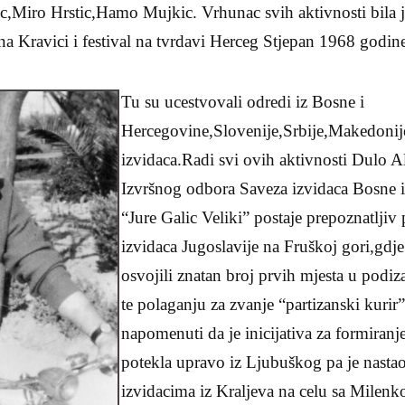
,Miro Hrstic,Hamo Mujkic. Vrhunac svih aktivnosti bila je
 na Kravici i festival na tvrdavi Herceg Stjepan 1968 godin
Tu su ucestvovali odredi iz Bosne i
Hercegovine,Slovenije,Srbije,Makedonij
izvidaca.Radi svi ovih aktivnosti Dulo A
Izvršnog odbora Saveza izvidaca Bosne 
“Jure Galic Veliki” postaje prepoznatljiv
izvidaca Jugoslavije na Fruškoj gori,gdje
osvojili znatan broj prvih mjesta u podiza
te polaganju za zvanje “partizanski kurir
napomenuti da je inicijativa za formiran
potekla upravo iz Ljubuškog pa je nastao
izvidacima iz Kraljeva na celu sa Milen