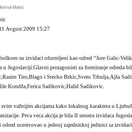
.Kemal Mahić
Mahic
11 Avgust 2009 15:27
buškom su izvidaci oformljeni kao odred “Jure Galic-Vel
 u Jugoslaviji.Glavni protagonisti za formiranje odreda bi
c,Rasim Tiro,Blago i Srecko Brkic,Sveto Trhulja,Ajša Sad
ile Kondža,Ferica Sadikovic,Halid Sadikovic.
 svim važnijim akcijama kako lokalnog karaktera u Ljubu
nizacije. Prva veca akcija je bila II smotra izvidaca Jugos
i odred ucestvovao u jednoj zajednickoj jedinici sa izvidac