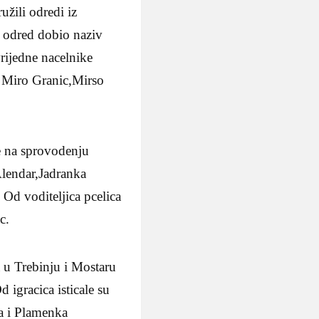
žili odredi iz
i odred dobio naziv
vrijedne nacelnike
li Miro Granic,Mirso
se na sprovodenju
Alendar,Jadranka
d voditeljica pcelica
c.
 u Trebinju i Mostaru
 igracica isticale su
a i Plamenka