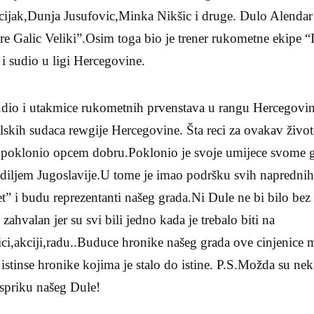
ijak,Dunja Jusufovic,Minka Nikšic i druge. Dulo Alendar
ure Galic Veliki”.Osim toga bio je trener rukometne ekipe “I
i sudio u ligi Hercegovine.
udio i utakmice rukometnih prvenstava u rangu Hercegovine
lskih sudaca rewgije Hercegovine. Šta reci za ovakav život
 poklonio opcem dobru.Poklonio je svoje umijece svome g
iljem Jugoslavije.U tome je imao podršku svih naprednih
jet” i budu reprezentanti našeg grada.Ni Dule ne bi bilo be
ahvalan jer su svi bili jedno kada je trebalo biti na
ici,akciji,radu..Buduce hronike našeg grada ove cinjenice 
stinse hronike kojima je stalo do istine. P.S.Možda su ne
spriku našeg Dule!