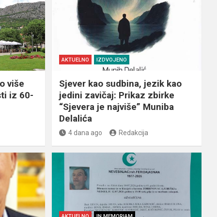
AKTUELNO
IZDVOJENO
o više
Sjever kao sudbina, jezik kao
ti iz 60-
jedini zavičaj: Prikaz zbirke
“Sjevera je najviše” Muniba
Delalića
4 dana ago
Redakcija
AKTUELNO
IN MEMORIAM