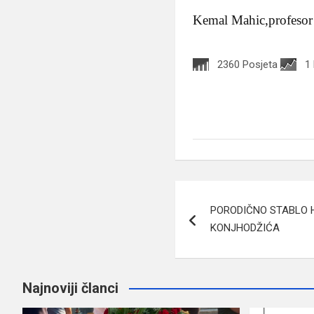
Kemal Mahic,profesor
2360 Posjeta
1
Navigacija
PORODIČNO STABLO 
članaka
KONJHODŽIĆA
Najnoviji članci