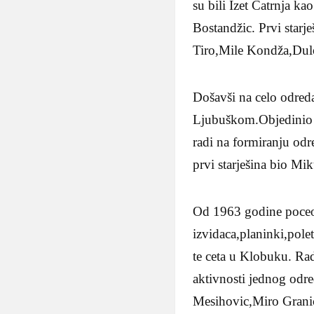
su bili Izet Catrnja k
Bostandžic. Prvi starj
Tiro,Mile Kondža,Dul
Došavši na celo odred
Ljubuškom.Objedinio je
radi na formiranju odr
prvi starješina bio Mik
Od 1963 godine poceo 
izvidaca,planinki,pole
te ceta u Klobuku. Rad
aktivnosti jednog odre
Mesihovic,Miro Grani