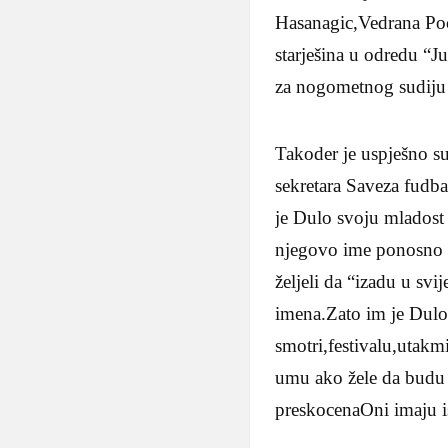
Hasanagic,Vedrana Poc
starješina u odredu “J
za nogometnog sudiju 
Takoder je uspješno s
sekretara Saveza fudba
je Dulo svoju mladost
njegovo ime ponosno d
željeli da “izadu u svi
imena.Zato im je Dulo z
smotri,festivalu,utakm
umu ako žele da budu i
preskocenaOni imaju i