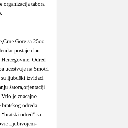
 organizacija tabora
e.
e,Crne Gore sa 25oo
lendar postaje clan
i Hercegovine, Odred
 pa ucestvuje na Smotri
 su ljubuški izvidaci
nju šatora,orjentaciji
” Vrlo je znacajno
je bratskog odreda
 “bratski odred” sa
kovic Ljubivojem-