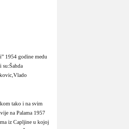
iki” 1954 godine medu
li su:Šahda
ikovic,Vlado
škom tako i na svim
lavije na Palama 1957
ima iz Capljine u kojoj