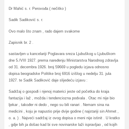
Dr Mahić s. r. Perovođa ( nečitko )
Sadik Sadiković s. r.
Ovo malo što znam , rado dajem svakome
Zapisnik br. 2 .
sastavljen u kancelariji Poglavara sreza Ljubuškog u Ljubuškom
dne 5./VIII 1927. prema naređenju Ministarstva Narodnog zdravlja
od 31. decembra 1926. broj 59669 u pogledu izjava odnosno
dopisa beogradske Politike broj 6916 izišlog u nedelju 31. jula
1927. te Sadik Sadiković daje slijedeću izjavu :
Sadržaj o gospođi i njenoj materici jeste od početka do kraja
fantazija i laž , možda i tendenciozna podvala . Otac mi nije bio
ljekar , također ni dedo , nego su bili ranari . Nemam sina na
medicini , koju je napustio prije dvije godine ( najstariji sin Ahmet ,
o. a. ) . Najveći sadržaj iz ovog dopisa o meni nije istinit . U kratko
, gdje bih ja došao kad bi sve novinarske laži ispravljao , od kojih