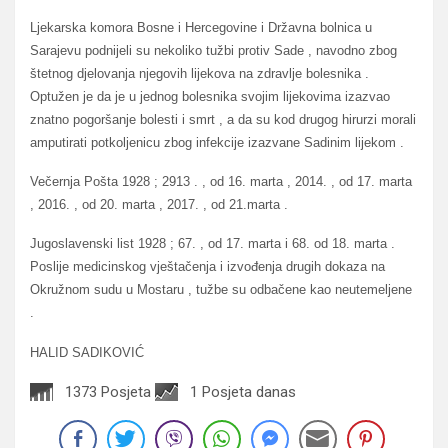
Ljekarska komora Bosne i Hercegovine i Državna bolnica u
Sarajevu podnijeli su nekoliko tužbi protiv Sade , navodno zbog
štetnog djelovanja njegovih lijekova na zdravlje bolesnika .
Optužen je da je u jednog bolesnika svojim lijekovima izazvao
znatno pogoršanje bolesti i smrt , a da su kod drugog hirurzi morali
amputirati potkoljenicu zbog infekcije izazvane Sadinim lijekom .
Večernja Pošta 1928 ; 2913 . , od 16. marta , 2014. , od 17. marta
, 2016. , od 20. marta , 2017. , od 21.marta .
Jugoslavenski list 1928 ; 67. , od 17. marta i 68. od 18. marta .
Poslije medicinskog vještačenja i izvođenja drugih dokaza na
Okružnom sudu u Mostaru , tužbe su odbačene kao neutemeljene
.
HALID SADIKOVIĆ
1373 Posjeta
1 Posjeta danas