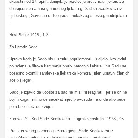
skupštini od 17. aprila donijela je rezoluciju protiv nadriljekarstva
obarajući se na našeg narodnog ljekara g. Sadika Sadikovića iz
Ljubuškog , Suvorina u Beogradu i nekakvog štipskog nadriljekara
.
Novi Behar 1928 ; 1-2 .
Za i protiv Sade
Upravo kada je Sado bio u zenitu popularnosti , u cijeloj Kraljevini
povedena je široka kampanja protiv narodnih ljekara . Na Sadu se
posebno okomili sarajevska ljekarska komora i njen upravni član dr
Josip Fleger .
Sado je izjavio da uopšte za sad ne misli ni reagirati , jer se on ne
boji nikoga , mirno će sačekati riječ pravosuđa , a onda ako bude
potrebno , reći će svoje .
Zurovac S . Kod Sade Sadikovića . Jugoslavenski list 1928 ; 95 .
Protiv čuvenog narodnog ljekara gosp. Sade Sadikovića iz
Ljubuškog vodi se u zadnje vrijeme u sarajevskoj štampi