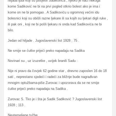
hiljada ljudi koji su posjetili Sadikovića , rijetko je naći nekoga
kome Sadiković ne bi na prvi pogled otkrio bolest ako je ima i
kome on ne bi pomogao . A Sadikoviću u ogromnoj većini idu
bolesnici koji su obišli razne ljekare ili sa kojih su ljekari digli ruke ,
ili pak oni , koji ne bi pošli ljekaru ni onda kad Sadikovića ne bi
bilo.
Jedan od hiljade . Jugoslavenski list 1928 ; 75 .
Ne smije se ćutke prijeći preko napadaja na Sadika
Novinari su , uz izuzetke , uvijek branili Sadu :
Nije ni pravo da čovjek 62 godine star , dnevno zaposlen 16 do 18
sati , neprestano sjedeći i radeći za bližnje bude nagrađivan
mnogim optužbama-piše Zurovac i upozorava da se ne smije
ćutke prijeći preko napadaja na Sadika .
Zurovac S. Tko je i šta je Sadik Sadiković ? Jugoslavenski list
1928 ; 113 .
Neutemeljene tužbe