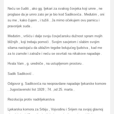
Neću se čuditi , ako gg. ljekari za svakog čovjeka koji umre , ne
proglase da je umro zato jer je bio kod Sadikovića . Međutim , oni
su me , kako čujem , i tužili . Ja mirno očekujem ovu parnicu i
pravorijek suda .
Međutim , vršiću i dalje svoju čovječansku dužnost spram mojih
bližnjih , koji trebaju pomoći . Svojim savjetom i slabim svojim
silama nastojaću da ublažim tegobe bolujućeg ljudstva , kad me
za to zamole i zatraže i neću se osvrtati na nikakove napadaje .
Hvala Vam , g. uredniče , na ustupljenom prostoru .
Sadik Sadiković .
Odgovor g. Sadikovića na neopravdane napadaje ljekarske komore
. Jugoslavenski list 1928 ; 74. ,od 25. marta .
Rezolucija protiv nadriljekarstva
Ljekarska komora za Srbiju , Vojvodinu i Srijem na svojoj glavnoj