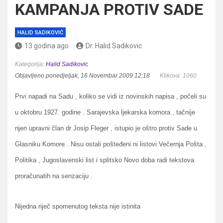
KAMPANJA PROTIV SADE
HALID SADIKOVIĆ
13 godina ago
Dr. Halid Sadikovic
Kategorija:
Halid Sadikovic
Objavljeno ponedjeljak, 16 Novembar 2009 12:18
Klikova: 1060
Prvi napadi na Sadu , koliko se vidi iz novinskih napisa , počeli su
u oktobru 1927. godine . Sarajevska ljekarska komora , tačnije
njen upravni član dr Josip Fleger , istupio je oštro protiv Sade u
Glasniku Komore . Nisu ostali pošteđeni ni listovi Večernja Pošta ,
Politika , Jugoslavenski list i splitsko Novo doba radi tekstova
proračunatih na senzaciju .
Nijedna riječ spomenutog teksta nije istinita