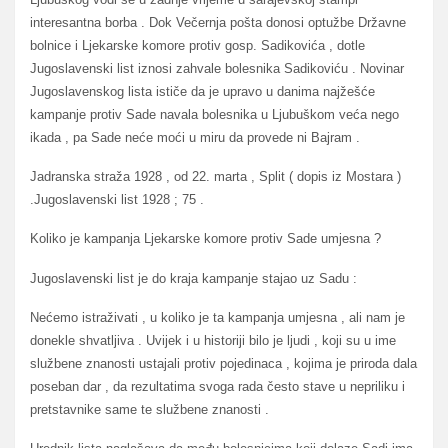
interesantna borba . Dok Večernja pošta donosi optužbe Državne
bolnice i Ljekarske komore protiv gosp. Sadikovića , dotle
Jugoslavenski list iznosi zahvale bolesnika Sadikoviću . Novinar
Jugoslavenskog lista ističe da je upravo u danima najžešće
kampanje protiv Sade navala bolesnika u Ljubuškom veća nego
ikada , pa Sade neće moći u miru da provede ni Bajram .
Jadranska straža 1928 , od 22. marta , Split ( dopis iz Mostara )
.Jugoslavenski list 1928 ; 75 .
Koliko je kampanja Ljekarske komore protiv Sade umjesna ?
Jugoslavenski list je do kraja kampanje stajao uz Sadu :
Nećemo istraživati , u koliko je ta kampanja umjesna , ali nam je
donekle shvatljiva . Uvijek i u historiji bilo je ljudi , koji su u ime
službene znanosti ustajali protiv pojedinaca , kojima je priroda dala
poseban dar , da rezultatima svoga rada često stave u nepriliku i
pretstavnike same te službene znanosti .