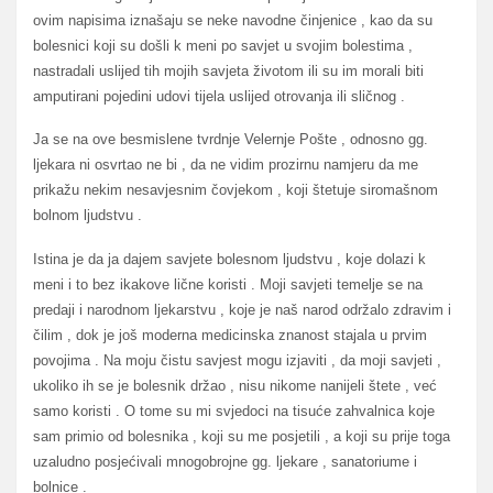
ovim napisima iznašaju se neke navodne činjenice , kao da su
bolesnici koji su došli k meni po savjet u svojim bolestima ,
nastradali uslijed tih mojih savjeta životom ili su im morali biti
amputirani pojedini udovi tijela uslijed otrovanja ili sličnog .
Ja se na ove besmislene tvrdnje Velernje Pošte , odnosno gg.
ljekara ni osvrtao ne bi , da ne vidim prozirnu namjeru da me
prikažu nekim nesavjesnim čovjekom , koji štetuje siromašnom
bolnom ljudstvu .
Istina je da ja dajem savjete bolesnom ljudstvu , koje dolazi k
meni i to bez ikakove lične koristi . Moji savjeti temelje se na
predaji i narodnom ljekarstvu , koje je naš narod održalo zdravim i
čilim , dok je još moderna medicinska znanost stajala u prvim
povojima . Na moju čistu savjest mogu izjaviti , da moji savjeti ,
ukoliko ih se je bolesnik držao , nisu nikome nanijeli štete , već
samo koristi . O tome su mi svjedoci na tisuće zahvalnica koje
sam primio od bolesnika , koji su me posjetili , a koji su prije toga
uzaludno posjećivali mnogobrojne gg. ljekare , sanatoriume i
bolnice .