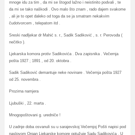
mnoge idu za tim , da mi se štogod lažno i neistinito podvali , te
da mi se tako naškodi . Ovo malo što znam , rado dajem svakome
, ali je to opet daleko od toga da se ja smatram nekakvim
čudotvorcem , telepatom itd .
Sreski nadljekar dr Mahić s. r., Sadik Sadiković , s. r. Perovođa (
nečitko ).
Ljekarska komora protiv Sadikovića . Dva zapisnika . Večernja
pošta 1927 ; 1891 , od 20. oktobra .
Sadik Sadiković demantuje neke novinare . Večernja pošta 1927
od 25. novembra .
Prozirna namjera
Ljubuški , 22. marta .
Mnogopoštovani g. uredniče !
U zadnje doba osvanuli su u sarajevskoj Večernjoj Pošti napisi pod
naslovom Organ Ljekarske komore optužuje Sadu Sadikovića . U