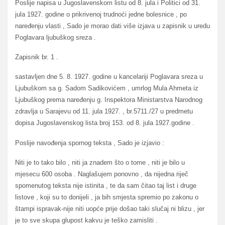
Poslije napisa u Jugoslavenskom listu od 8. jula i Politici od 31.
jula 1927. godine o prikrivenoj trudnoći jedne bolesnice , po
naređenju vlasti , Sado je morao dati više izjava u zapisnik u uredu
Poglavara ljubuškog sreza .
Zapisnik br. 1 .
sastavljen dne 5. 8. 1927. godine u kancelariji Poglavara sreza u
Ljubuškom sa g. Sadom Sadikovićem , umrlog Mula Ahmeta iz
Ljubuškog prema naređenju g. Inspektora Ministarstva Narodnog
zdravlja u Sarajevu od 11. jula 1927. , br.5711./27 u predmetu
dopisa Jugoslavenskog lista broj 153. od 8. jula 1927.godine .
Poslije navođenja spornog teksta , Sado je izjavio :
Niti je to tako bilo , niti ja znadem što o tome , niti je bilo u
mjesecu 600 osoba . Naglašujem ponovno , da nijedna riječ
spomenutog teksta nije istinita , te da sam čitao taj list i druge
listove , koji su to donijeli , ja bih smjesta spremio po zakonu o
štampi ispravak-nije niti uopće prije došao taki slučaj ni blizu , jer
je to sve skupa glupost kakvu je teško zamisliti .