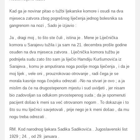
Kad ga je novinar pitao o tužbi ljekarske komore i osudi na dva
mjeseca zatvora zbog pogrešnog liječenja jednog bolesnika sa
gangrenom na nozi , Sado je izjavio :
Ja , dragi moj , to što ste čuli , istina je . Mene je Liječnička
komora u Sarajevu tužila i ja sam na 21. decembra prošle godine
osuđen na dva mjeseca zatvora . Liječnička komora tužbu je
podnijela sudu zato što sam ja liječio Hamdiju Kuršumovića iz
Sarajeva , komu je amputirana noga poslije moga liječenja , i da je
moj lijek , vele oni , prouzrokovao otrovanje , radi čega je se
morala kasnije noga čovjeku odrezati .-No na stvari je ovo ; a ja
mislim da će na drugostepenom mjestu i sud uvidjeti , jer nisam
bio zadovoljan sa odlukom prvostepenog suda ; da je spomenuti
pacijent došao k meni sa već otrovanom nogom . To dokazuje i to
što su mu liječnici savjetovali , prije nego je k meni došao , da mu
nogu treba odrezati .
RM. Kod narodnog ljekara Sadika Sadikovića . Jugoslavenski list
1929 ; 24. , od 29. januara .