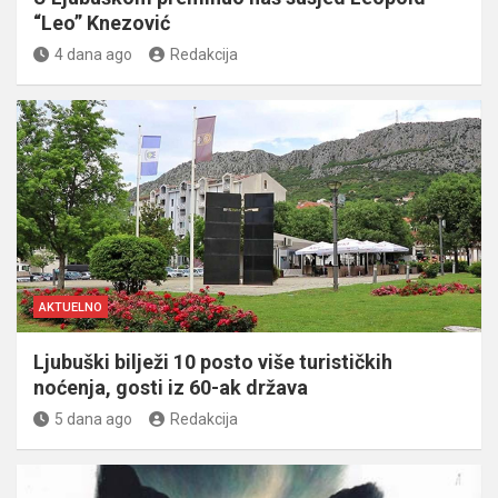
“Leo” Knezović
4 dana ago
Redakcija
AKTUELNO
Ljubuški bilježi 10 posto više turističkih
noćenja, gosti iz 60-ak država
5 dana ago
Redakcija