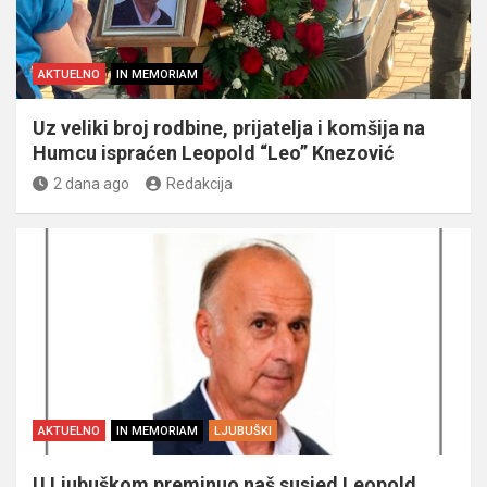
AKTUELNO
IN MEMORIAM
Uz veliki broj rodbine, prijatelja i komšija na
Humcu ispraćen Leopold “Leo” Knezović
2 dana ago
Redakcija
AKTUELNO
IN MEMORIAM
LJUBUŠKI
U Ljubuškom preminuo naš susjed Leopold