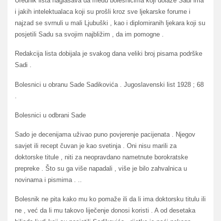
Urednik lista naglašava da među bolesnicima koji dolaze Sadi ima
i jakih intelektualaca koji su prošli kroz sve ljekarske forume i
najzad se svrnuli u mali Ljubuški , kao i diplomiranih ljekara koji su
posjetili Sadu sa svojim najbližim , da im pomogne .
Redakcija lista dobijala je svakog dana veliki broj pisama podrške
Sadi .
Bolesnici u obranu Sade Sadikovića . Jugoslavenski list 1928 ; 68
.
Bolesnici u odbrani Sade
Sado je decenijama uživao puno povjerenje pacijenata . Njegov
savjet ili recept čuvan je kao svetinja . Oni nisu marili za
doktorske titule , niti za neopravdano nametnute borokratske
prepreke . Što su ga više napadali , više je bilo zahvalnica u
novinama i pismima . ..
Bolesnik ne pita kako mu ko pomaže ili da li ima doktorsku titulu ili
ne , već da li mu takovo liječenje donosi koristi . A od desetaka