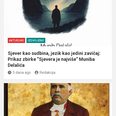
AKTUELNO
IZDVOJENO
Sjever kao sudbina, jezik kao jedini zavičaj:
Prikaz zbirke “Sjevera je najviše” Muniba
Delalića
5 dana ago
Redakcija