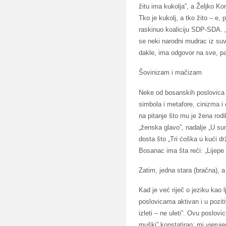
žitu ima kukolja”, a Željko K
Tko je kukolj, a tko žito – e,
raskinuo koaliciju SDP-SDA. „
se neki narodni mudrac iz suvr
dakle, ima odgovor na sve, pa
Šovinizam i mačizam
Neke od bosanskih poslovica su
simbola i metafore, cinizma i
na pitanje što mu je žena rod
„ženska glavo”, nadalje „U su
dosta što „Tri ćoška u kući dr
Bosanac ima šta reći: „Lijepe 
Zatim, jedna stara (bračna), a
Kad je već riječ o jeziku kao
poslovicama aktivan i u pozit
izleti – ne uleti”. Ovu poslovi
muški” konstatirao: mi vjeruje