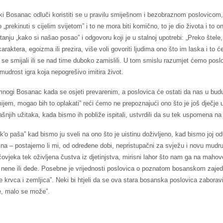
ki Bosanac odluči koristiti se u pravilu smiješnom i bezobraznom poslovicom
prekinuti s cijelim svijetom” i to ne mora biti komično, to je dio života i to onaj
anju „kako si našao posao” i odgovoru koji je u stalnoj upotrebi: „Preko štele
raktera, egoizma ili prezira, više voli govoriti ljudima ono što im laska i to će 
e smijali ili se nad time duboko zamislili. U tom smislu razumjet ćemo poslo
 mudrost igra koja nepogrešivo imitira život.
mnogi Bosanac kada se osjeti prevarenim, a poslovica će ostati da nas u bud
jem, mogao bih to oplakati” reći ćemo ne prepoznajući ono što je još dječje u
njih užitaka, kada bismo ih pobliže ispitali, ustvrdili da su tek uspomena na 
 k'o paša” kad bismo ju sveli na ono što je uistinu doživljeno, kad bismo joj od
zna – postajemo li mi, od određene dobi, nepristupačni za svježu i novu mudru i
ovjeka tek oživljena čustva iz djetinjstva, mirisni lahor što nam ga na mahove,
e nene ili dede. Posebne je vrijednosti poslovica o poznatom bosanskom zajedni
že krvca i zemljica”. Neki bi htjeli da se ova stara bosanska poslovica zaboravi,
e, malo se može”.