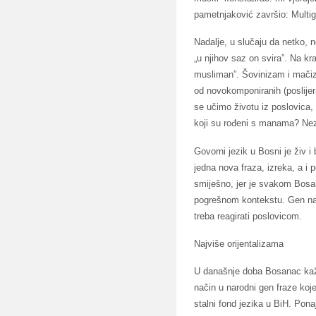
pametnjaković završio: Multigr
Nadalje, u slučaju da netko, 
„u njihov saz on svira”. Na k
musliman”. Šovinizam i mačiza
od novokomponiranih (poslijera
se učimo životu iz poslovica, p
koji su rođeni s manama? Nezgo
Govorni jezik u Bosni je živ i
jedna nova fraza, izreka, a i
smiješno, jer je svakom Bosan
pogrešnom kontekstu. Gen nar
treba reagirati poslovicom.
Najviše orijentalizama
U današnje doba Bosanac kaže 
način u narodni gen fraze koj
stalni fond jezika u BiH. Pona