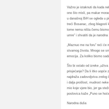
Važno je istaknuti da kada ne
ono što misli, pa makar morao „
u današnoj BiH se ogleda u pit
treći Bosanac, zbog blagosti ka
tome nema ništa čemu bismo s
umre” i shvatiti da je narodna
„Maznuo me na foru” reći će 
stvarnog života. Mnogo se smi
emocija. Za koliko bismo sadaš
Što bi ostalo od izreke „uživa
prisjećanje? Da li itko uopće 
najdraža zadovoljstva zrelog č
i dalja prošlost, mudrost nek
mio koje vjere bio, jer ga ste
poslovica kaže „Puno se hoć
Narodna duša