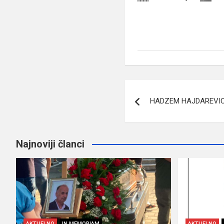
Navigacija
HADZEM HAJDAREVIC
članaka
Najnoviji članci
AKTUELNO
IN MEMORIAM
AKTUELNO