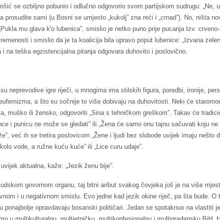
omšić se ozbiljno pobunio i odlučno odgovorio svom partijskom sudrugu: „Ne, 
 pa prosudite sami (u Bosni se umjesto „kukolj” zna reći i „crnad”). No, ništa no
Pukla mu glava k'o lubenica”, smislio je netko puno prije pucanja tzv. crveno
emenosti i smislio da je ta koalicija bila upravo poput lubenice: „Izvana zele
 i na teška egzistencijalna pitanja odgovara duhovito i poslovično.
 neprevodive igre riječi, u mnogima ima stilskih figura, poredbi, ironije, person
 eufemizma, a što su sočnije to više dobivaju na duhovitosti. Neki će staromo
ila, muško ili žensko, odgovoriti „Sina s tehničkom greškom”. Takav će tradici
nce i punicu ne može se gledati” ili „Žena će samo onu tajnu sačuvati koju n
že”, već ih se tretira poslovicom „Žene i ljudi bez slobode uvijek imaju nešto d
kolo vode, a ružne kuću kuće” ili „Lice curu udaje”.
 uvijek aktualna, kaže: „Jezik ženu bije”.
 ljudskom govornom organu, taj bitni aribut svakog čovjeka još je na više mj
ivnom i u negativnom smislu. Evo jedne kad jezik okine riječ, pa šta bude. O 
cu ponajbolje opravdavaju bosanski političari. Jedan se spotaknuo na vlastiti jez
mo u multikulturalnu, multietničku, multikonfesionalnu i multigrađansku BiH. Ha,