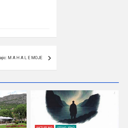
jic: M A H A L E MOJE
AKTUELNO
IZDVOJENO