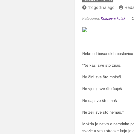
13 godina ago
Reda
Kategorija:
Knjizevni kutak
O
Neke od bosanskih poslovica su
“Ne kaži sve što znaš.
Ne čini sve što možeš.
Ne vjeruj sve što čuješ.
Ne daj sve što imaš.
Ne želi sve što nemaš.”
Možda je netko o narodnim po
svađe u vrhu stranke koja je 