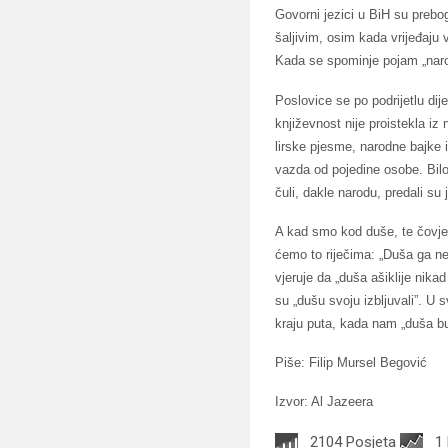
Govorni jezici u BiH su prebo
šaljivim, osim kada vrijeđaju
Kada se spominje pojam „naro
Poslovice se po podrijetlu dije
književnost nije proistekla i
lirske pjesme, narodne bajke 
vazda od pojedine osobe. Bilo 
čuli, dakle narodu, predali su j
A kad smo kod duše, te čovjek
ćemo to riječima: „Duša ga neć
vjeruje da „duša ašiklije nik
su „dušu svoju izbljuvali”. U
kraju puta, kada nam „duša b
Piše: Filip Mursel Begović
Izvor: Al Jazeera
2104 Posjeta
1