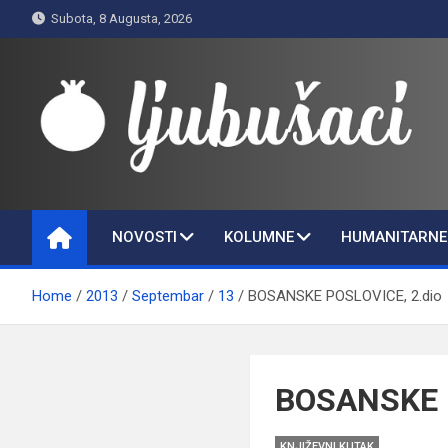
Skip
Subota, 8 Augusta, 2026
to
content
Ljubušaci
Svom voljenom gradu
NOVOSTI
KOLUMNE
HUMANITARNE 
Home
2013
Septembar
13
BOSANSKE POSLOVICE, 2.dio
BOSANSKE P
KNJIŽEVNI KUTAK