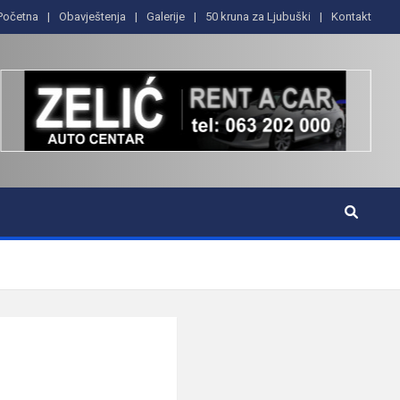
Početna
Obavještenja
Galerije
50 kruna za Ljubuški
Kontakt