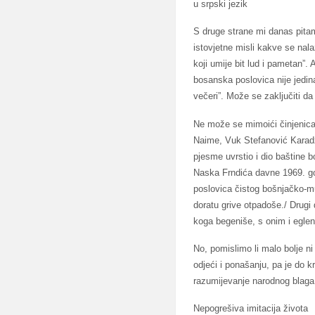
u srpski jezik
S druge strane mi danas pit
istovjetne misli kakve se na
koji umije bit lud i pametan”.
bosanska poslovica nije jedin
večeri”. Može se zaključiti 
Ne može se mimoići činjenica 
Naime, Vuk Stefanović Karadži
pjesme uvrstio i dio baštine 
Naska Frndića davne 1969. god
poslovica čistog bošnjačko-m
doratu grive otpadoše./ Drugi 
koga begeniše, s onim i eglen
No, pomislimo li malo bolje n
odjeći i ponašanju, pa je do kr
razumijevanje narodnog blaga
Nepogrešiva imitacija života