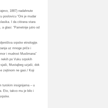
ajevo, 1887) nadahnute
u poslovicu “Oni je mudar
lasika. I da citirana stara
 a glasi: “Pametnije jutro od
ljeništva srpske etnologije.
ebanja uz mnoge priče i
humor i mudrost Muslimana”
o nekih po Vuku srpskih
sjaši, Mustajbeg uzjaši, dok
e zejtinom ne gasi./ Koji
m turskim insignijama – u
a. Eto, takvo mu je bilo i
srpske.