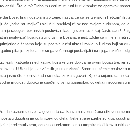
ađanski. Šta je to? Treba mu dati multi tutti fruti vitamine za oporavak pamet
ne daj Bože, brani dostojanstvo žene, nazvat će ga se „ženskim Petkom” ili „te
raju će „jadne mu majke” zaključiti, snebivajući se nad svojom sudbinom, da je
m je radogost bosanskih poslovica, kao i govorni jezik koji često sadrži žarg
tnih poslovica) koja još zuji u ušima Bosanaca jest: „Bolje da mi je sin ratni
rimjerice o ženama koje su postale kućni ukras i roblje, o ljudima koji su druge
dno pitanje, izgleda, jer su ga već mnogi postavljali i na njega različito odg
 brz jezik, katkada i neuhvatljiv, koji sve više dobiva na svom bogatstvu, jer 
 poslovica. U Bosni je sve više tih „multigrađana”. Samo tumačenje poslovica n
cu jasno što se misli kada se neka izreka izgovori. Rijetko čujemo da netko 
odne mudrosti duboko je usađen u psihu bosanskog čovjeka i nepogrešivo pr
„da kucnem u drvo”, a govori i to da „kahva nalivena i žena otkrivena ne mog
e postaju dugotrajnije od književnog djela. Neke strane izreke su kroz dugotra
jviše je orijentalizama, odnosno turcizama, jer su arapske riječi kroz turski doš