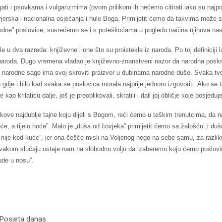
gati i psovkama i vulgarizmima (ovom prilikom ih nećemo citirati iako su najpo
 vjerska i nacionalna osjećanja i hule Boga. Primijetit ćemo da takvima može 
dne” poslovice, susrećemo se i s poteškoćama u pogledu načina njihova na
le u dva razreda: književne i one što su proistekle iz naroda. Po toj definiciji 
z naroda. Dugo vremena vladao je književno-znanstveni nazor da narodna posl
i narodne sage ima svoj skroviti praizvor u dubinama narodne duše. Svaka tvo
gdje i bilo kad svaka se poslovica morala najprije jednom izgovoriti. Ako se t
e kao krilaticu dalje, još je preoblikovali, skratili i dali joj obličje koje posjedu
ove najdublje tajne koju dijeli s Bogom, reći ćemo u teškim trenutcima, da nas
e, a tijelo hoće”. Malo je „duša od čovjeka” primijetit ćemo sa žalošću „i duš
ad nije kod kuće”, jer ona češće misli na Voljenog nego na sebe samu, za razli
 svakom slučaju ostaje nam na slobodnu volju da izaberemo koju ćemo poslovicu
ude u nosu”.
 Posjeta danas