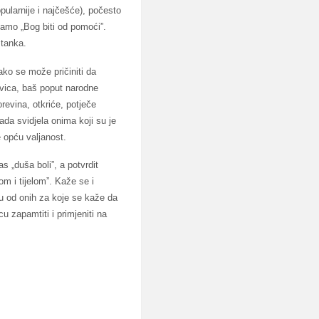
pularnije i najčešće), počesto
samo „Bog biti od pomoći”.
stanka.
lako se može pričiniti da
ovica, baš poput narodne
revina, otkriće, potječe
ada svidjela onima koji su je
je opću valjanost.
 „duša boli”, a potvrdit
om i tijelom”. Kaže se i
ku od onih za koje se kaže da
 zapamtiti i primjeniti na