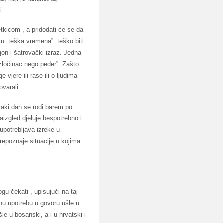
i.
tkicom”, a pridodati će se da
 u „teška vremena” „teško biti
on i šatrovački izraz. Jedna
 zločinac nego peder”. Zašto
 vjere ili rase ili o ljudima
ovarali.
svaki dan se rodi barem po
aizgled djeluje bespotrebno i
upotrebljava izreke u
epoznaje situacije u kojima
u čekati”, upisujući na taj
jnu upotrebu u govoru ušle u
le u bosanski, a i u hrvatski i