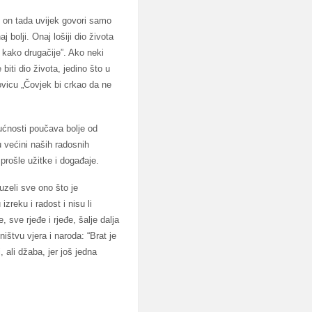
, on tada uvijek govori samo
 bolji. Onaj lošiji dio života
, kako drugačije”. Ako neki
biti dio života, jedino što u
vicu „Čovjek bi crkao da ne
ućnosti poučava bolje od
 većini naših radosnih
prošle užitke i događaje.
uzeli sve ono što je
zreku i radost i nisu li
 sve rjeđe i rjeđe, šalje dalja
štvu vjera i naroda: “Brat je
 ali džaba, jer još jedna