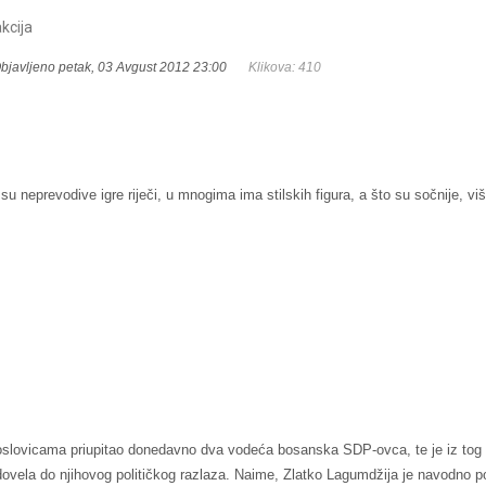
kcija
bjavljeno petak, 03 Avgust 2012 23:00
Klikova: 410
 neprevodive igre riječi, u mnogima ima stilskih figura, a što su sočnije, viš
slovicama priupitao donedavno dva vodeća bosanska SDP-ovca, te je iz tog 
dovela do njihovog političkog razlaza. Naime, Zlatko Lagumdžija je navodno 