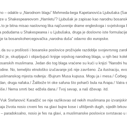
amo – odakle u „Narodnom blagu” Mehmeda-bega Kapetanovića Ljubušaka (Sar
laze u Shakespeareovom „Hamletu”? Ljubušak je zapisao kao narodnu bosansk
 A to je bitna misao naslovnog lika najčuvenije drame engleskoga i svjetskoga k
a podudarna u Shakespearea i u Ljubušaka, druga je doslovno iste formulacije,
da je ta bosanskohercegovačka „narodna duša” odavno dio europske.
da su u prošlosti i bosanske poslovice proživjele razdoblje svojevrsnog zarob
ć je, skupljajući i objavljujući knjige srpskog narodnog blaga, u njih bez kol
bosanskih muslimana. Jedan dio tog blaga vraćene su kući u knjizi “Narodni 
ine. No, temeljito etnološko izučavanje još nije završeno. Za ilustraciju, ev
uslimanskog mjesta rođenja: /Bujrum Musa kupusa. Mogu ja i mesa./ Ćorbeg 
dan, druga nafaka./ Žalibože tri oke safuna što poharči bula na Arapa./ Vatra s
iše./ Nema smrti bez edžela dana./ Tvoj sevap, a naš dževap. itd.
i Vuk Stefanović Karadžić se nije razlikovao od nekih muslimana po izvanjski
aja života nosio crveni fes na glavi bujne kose i ufitiljenih dugih, sijedih brkov
 – paradoksalno, nosio je fes na glavi, a muslimanske poslovice svrstavao u 