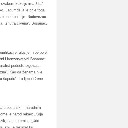
u svakom kukolju ima žita”.
vo. Lagumdžija je prije toga
-zelene koalicije. Nadovezao
na, iznutra crvena”. Bosanac,
ifikacije, aluzije, hiperbole,
dni i konzervativni Bosanac
onalist počesto izgovarati
e zna”. Kao da ženama nije
a šapuću”. I o ljepoti žene
esta u bosanskim narodnim
tome je narod rekao: „Koja
ik, pa je u emisiji „Udri
 koji je fakultet taj