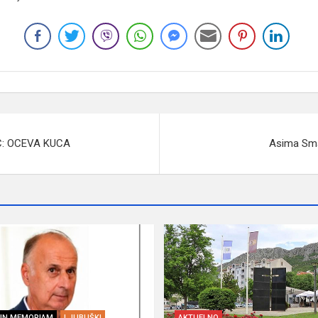
: OCEVA KUCA
Asima Sma
IN MEMORIAM
LJUBUŠKI
AKTUELNO