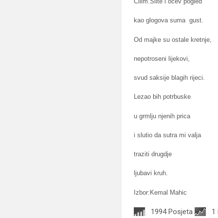
Cilim.Silte i ocev pogled
kao glogova suma gust.
Od majke su ostale kretnje,
nepotroseni lijekovi,
svud saksije blagih rijeci.
Lezao bih potrbuske
u grmlju njenih prica
i slutio da sutra mi valja
traziti drugdje
ljubavi kruh.
Izbor:Kemal Mahic
1994 Posjeta
1