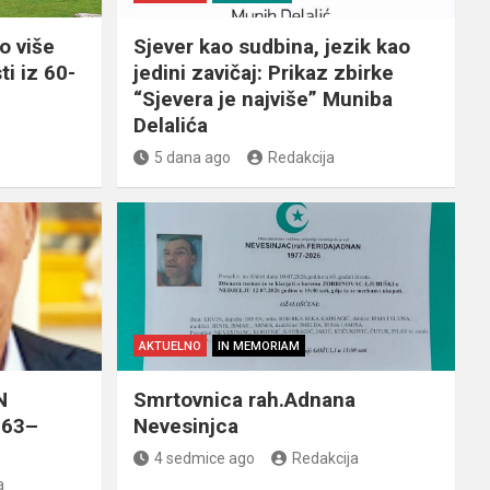
o više
Sjever kao sudbina, jezik kao
ti iz 60-
jedini zavičaj: Prikaz zbirke
“Sjevera je najviše” Muniba
Delalića
5 dana ago
Redakcija
AKTUELNO
IN MEMORIAM
N
Smrtovnica rah.Adnana
963–
Nevesinjca
4 sedmice ago
Redakcija
a