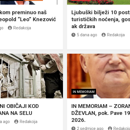
škom preminuo naš
Ljubuški bilježi 10 post
eopold “Leo” Knezović
turističkih noćenja, gos
ak država
go
Redakcija
5 dana ago
Redakcija
IN MEMORIAM
NI OBIČAJI KOD
IN MEMORIAM – ZORA
NA NA SELU
DŽEVLAN, pok. Pave 1
2026.
a ago
Redakcija
2 sedmice ago
Redakcij