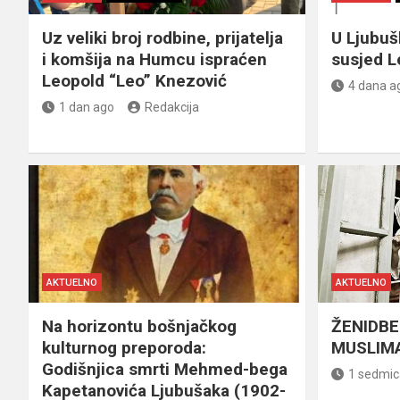
Uz veliki broj rodbine, prijatelja
U Ljubu
i komšija na Humcu ispraćen
susjed L
Leopold “Leo” Knezović
4 dana a
1 dan ago
Redakcija
AKTUELNO
AKTUELNO
Na horizontu bošnjačkog
ŽENIDBE
kulturnog preporoda:
MUSLIMA
Godišnjica smrti Mehmed-bega
1 sedmic
Kapetanovića Ljubušaka (1902-