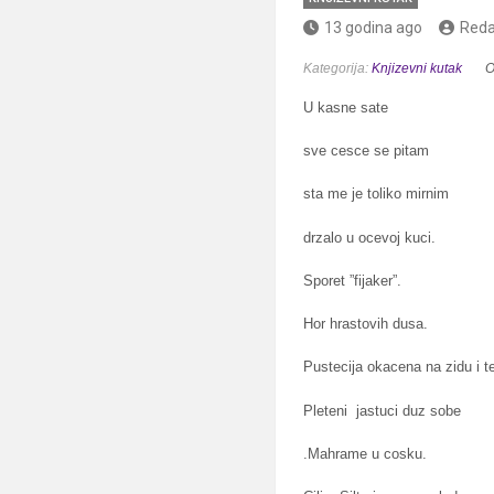
13 godina ago
Reda
Kategorija:
Knjizevni kutak
O
U kasne sate
sve cesce se pitam
sta me je toliko mirnim
drzalo u ocevoj kuci.
Sporet ”fijaker”.
Hor hrastovih dusa.
Pustecija okacena na zidu i t
Pleteni jastuci duz sobe
.Mahrame u cosku.