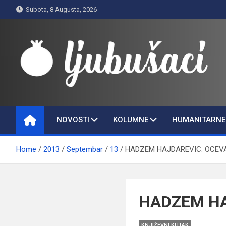
Skip
Subota, 8 Augusta, 2026
to
content
Ljubušaci
Svom voljenom gradu
NOVOSTI
KOLUMNE
HUMANITARNE 
Home
2013
Septembar
13
HADZEM HAJDAREVIC: OCEV
HADZEM HA
KNJIŽEVNI KUTAK