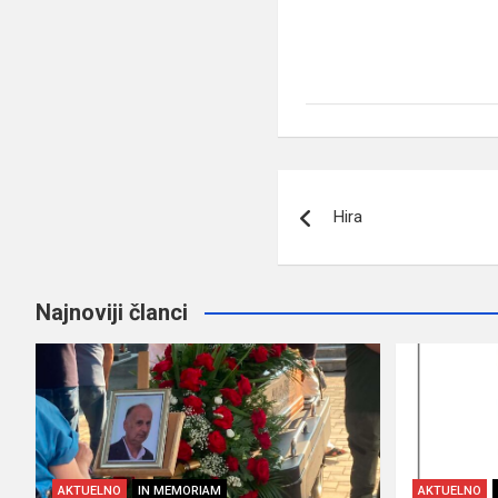
Navigacija
Hira
članaka
Najnoviji članci
AKTUELNO
IN MEMORIAM
AKTUELNO