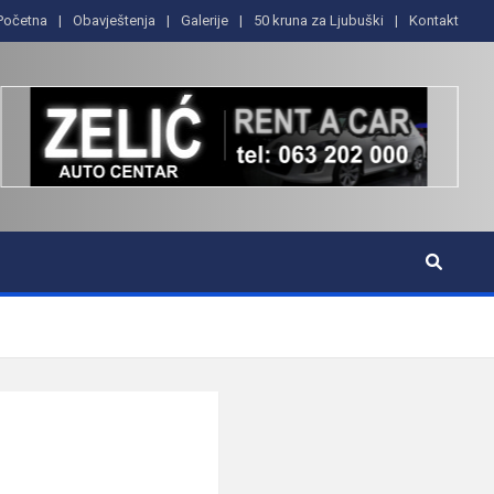
Početna
Obavještenja
Galerije
50 kruna za Ljubuški
Kontakt