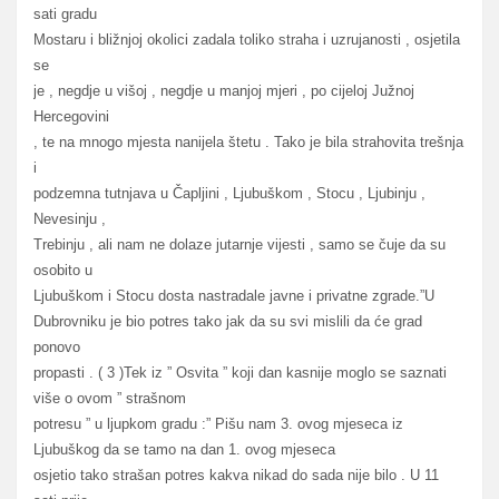
sati gradu
Mostaru i bližnjoj okolici zadala toliko straha i uzrujanosti , osjetila
se
je , negdje u višoj , negdje u manjoj mjeri , po cijeloj Južnoj
Hercegovini
, te na mnogo mjesta nanijela štetu . Tako je bila strahovita trešnja
i
podzemna tutnjava u Čapljini , Ljubuškom , Stocu , Ljubinju ,
Nevesinju ,
Trebinju , ali nam ne dolaze jutarnje vijesti , samo se čuje da su
osobito u
Ljubuškom i Stocu dosta nastradale javne i privatne zgrade.”U
Dubrovniku je bio potres tako jak da su svi mislili da će grad
ponovo
propasti . ( 3 )Tek iz ” Osvita ” koji dan kasnije moglo se saznati
više o ovom ” strašnom
potresu ” u ljupkom gradu :” Pišu nam 3. ovog mjeseca iz
Ljubuškog da se tamo na dan 1. ovog mjeseca
osjetio tako strašan potres kakva nikad do sada nije bilo . U 11