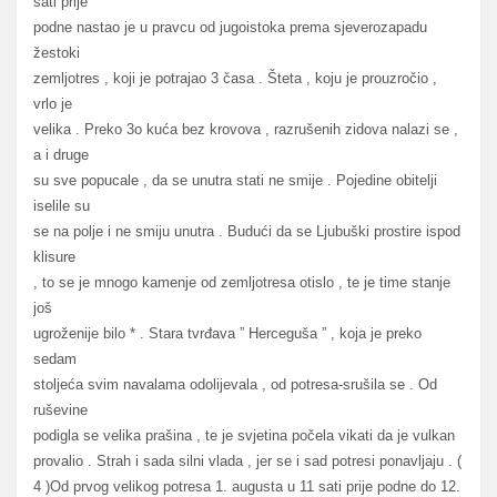
sati prije
podne nastao je u pravcu od jugoistoka prema sjeverozapadu
žestoki
zemljotres , koji je potrajao 3 časa . Šteta , koju je prouzročio ,
vrlo je
velika . Preko 3o kuća bez krovova , razrušenih zidova nalazi se ,
a i druge
su sve popucale , da se unutra stati ne smije . Pojedine obitelji
iselile su
se na polje i ne smiju unutra . Budući da se Ljubuški prostire ispod
klisure
, to se je mnogo kamenje od zemljotresa otislo , te je time stanje
još
ugroženije bilo * . Stara tvrđava ” Herceguša ” , koja je preko
sedam
stoljeća svim navalama odolijevala , od potresa-srušila se . Od
ruševine
podigla se velika prašina , te je svjetina počela vikati da je vulkan
provalio . Strah i sada silni vlada , jer se i sad potresi ponavljaju . (
4 )Od prvog velikog potresa 1. augusta u 11 sati prije podne do 12.