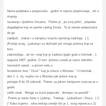
Nema podataka o prepisivaču , godini ni mjestu prepisivanja , niti o
stupnju
razaranju i ljudskim žrtvama . Potres je , po svoj prilici , pripadao
događajima koji se pamte cijelog života . To je navelo prepisivača
da ga
zabilježi , makar i u rukopisu izrazito vjerskog sadržaja . ( 1
)Poslije ovog , Ljubušaci su doživjeli još mnogo potresa koji se
brzo
zaboravljaju , ali ne i onaj koji je zadesio ljupki grad u četvrtak , 1.
augusta 1907. godine .O tom potresu ostalo je samo nekoliko
novinskih vijesti , u prvom redu u
hrvatskom listu ” Osvit ” koji je izlazio u Mostaru :” U četvrtak ,
dne 1. o. mj. osjetio se u Mostaru jak potres koji je
potrajao 8 do 10 sekundi . Potres sa jakom tutnjavom izazvao je u
gradu
veliki strah . Mnoge su kuće popucale , dimnjaci se porušili ”
.Potres je nanio štetu u Ljubinju , Trebinju , Ljubuškom i Stocu . ( 2
)” Kako čujemo , silna trešnja zemlje što je 1. ovog mjeseca u 11