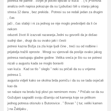
potresa ne pamte . Svijet je počeo bježati iz kuća ” . ( 6 )Površna
analiza ovih napisa pokazuje da su Ljubušaci bili u stanju jakog
stresa 12 dana , bez prekida . Potresi su se redali jedan za drugim
, čas
jači , čas slabiji i ni za jednog se nije moglo predvidjeti da li će
nekom
oduzeti život ili izazvati razaranja.Jedni su govorili da je došao
sudnji dan , drugi da su ovako jaki i česti
potresi kazna Božja za zla koje ljudi čine , treći su od rodbine i
prijatelja tražili oproste . Mnogi su vjerovali da poslije ovako jakog
potresa nastupaju gladne godine .Velika sreća je što su se potresi
nizali u augustu kada se moglo boraviti
van kuća . Kad se tlo ” sleglo ” neki su pričali da su u vrijeme
potresa 1.
augusta vidjeli kako se okolna brda pomiču i da su se tada osjećali
kao da
se nalaze na brodu koji plovi po nemirnom moru .* Pričalo se da su
Gožuljani sagradili svoju džamiju od kamenja koje se prilikom
jednog potresa otisnulo s Butorovice . ” Bovan ” ( tur, veliki kamen
) na Žabljaku ,