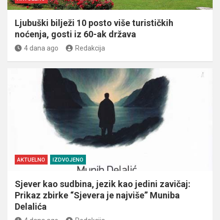
Ljubuški bilježi 10 posto više turističkih
noćenja, gosti iz 60-ak država
4 dana ago
Redakcija
AKTUELNO
IZDVOJENO
Sjever kao sudbina, jezik kao jedini zavičaj:
Prikaz zbirke “Sjevera je najviše” Muniba
Delalića