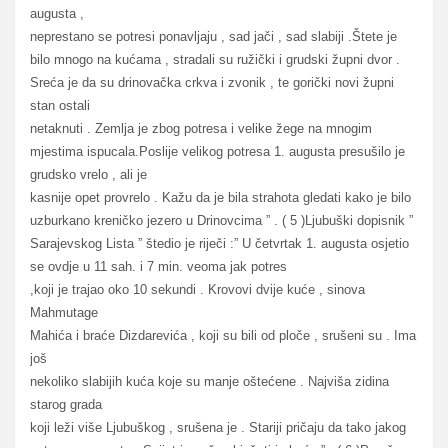
augusta ,
neprestano se potresi ponavljaju , sad jači , sad slabiji .Štete je
bilo mnogo na kućama , stradali su ružički i grudski župni dvor .
Sreća je da su drinovačka crkva i zvonik , te gorički novi župni
stan ostali
netaknuti . Zemlja je zbog potresa i velike žege na mnogim
mjestima ispucala.Poslije velikog potresa 1. augusta presušilo je
grudsko vrelo , ali je
kasnije opet provrelo . Kažu da je bila strahota gledati kako je bilo
uzburkano kreničko jezero u Drinovcima ” . ( 5 )Ljubuški dopisnik ”
Sarajevskog Lista ” štedio je riječi :” U četvrtak 1. augusta osjetio
se ovdje u 11 sah. i 7 min. veoma jak potres
,koji je trajao oko 10 sekundi . Krovovi dvije kuće , sinova
Mahmutage
Mahića i braće Dizdarevića , koji su bili od ploče , srušeni su . Ima
još
nekoliko slabijih kuća koje su manje oštećene . Najviša zidina
starog grada
koji leži više Ljubuškog , srušena je . Stariji pričaju da tako jakog