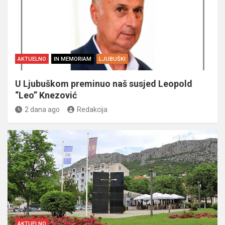
AKTUELNO
IN MEMORIAM
LJUBUŠKI
U Ljubuškom preminuo naš susjed Leopold
“Leo” Knezović
2 dana ago
Redakcija
AKTUELNO