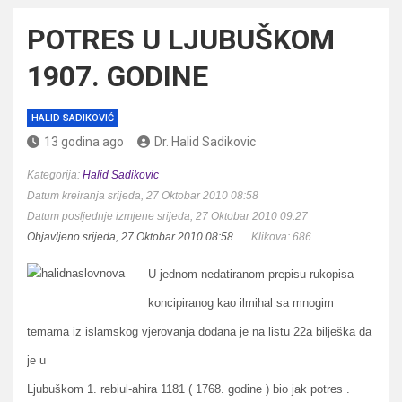
POTRES U LJUBUŠKOM
1907. GODINE
HALID SADIKOVIĆ
13 godina ago
Dr. Halid Sadikovic
Kategorija:
Halid Sadikovic
Datum kreiranja srijeda, 27 Oktobar 2010 08:58
Datum posljednje izmjene srijeda, 27 Oktobar 2010 09:27
Objavljeno srijeda, 27 Oktobar 2010 08:58
Klikova: 686
U jednom nedatiranom prepisu rukopisa
koncipiranog kao ilmihal sa mnogim
temama iz islamskog vjerovanja dodana je na listu 22a bilješka da
je u
Ljubuškom 1. rebiul-ahira 1181 ( 1768. godine ) bio jak potres .