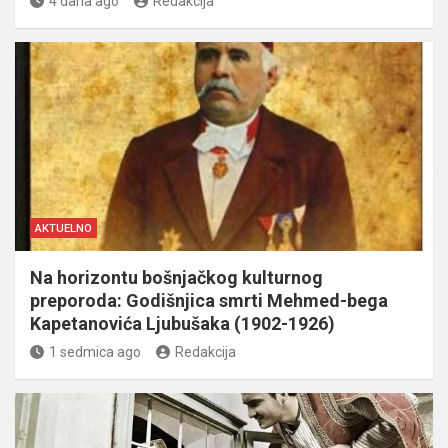
4 dana ago
Redakcija
AKTUELNO
Na horizontu bošnjačkog kulturnog
preporoda: Godišnjica smrti Mehmed-bega
Kapetanovića Ljubušaka (1902-1926)
1 sedmica ago
Redakcija