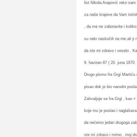
list Nikola Arapović reko sam
za naše krajeve da Vam istin
, da me ne zaboravite i koliko
su neki naskočili na me.ali j
da ste mi zdravo i veselo , K
9. haziran 87 ( 20. juna 1870. 
Drugo pismo fra Grgi Martiću
pisao dok je bio narodni posl
Zahvaljuje se fra Grgi , kao <
koje mu je poslao i naglašava
da nećemo jedan drugoga zabor
ste mi zdravo i mirno , moj drag