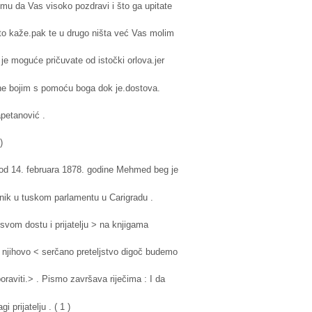
 mu da Vas visoko pozdravi i što ga upitate
ito kaže.pak te u drugo ništa već Vas molim
 je moguće pričuvate od istočki orlova.jer
i ne bojim s pomoću boga dok je.dostova.
apetanović .
)
 od 14. februara 1878. godine Mehmed beg je
anik u tuskom parlamentu u Carigradu .
 svom dostu i prijatelju > na knjigama
 njihovo < serčano preteljstvo digoč budemo
aviti.> . Pismo završava riječima : I da
i prijatelju . ( 1 )