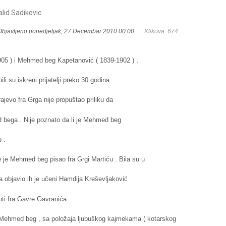
alid Sadikovic
Objavljeno ponedjeljak, 27 Decembar 2010 00:00
Klikova: 674
905 ) i Mehmed beg Kapetanović ( 1839-1902 ) ,
i su iskreni prijatelji preko 30 godina .
ajevo fra Grga nije propuštao priliku da
d bega . Nije poznato da li je Mehmed beg
 .
 je Mehmed beg pisao fra Grgi Martiću . Bila su u
 a objavio ih je učeni Hamdija Kreševljaković
roti fra Gavre Gavranića .
Mehmed beg , sa položaja ljubuškog kajmekama ( kotarskog