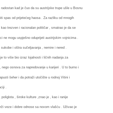
radostan kad je čuo da su austrijske trupe ušle u Bosnu
 biti spas od prijetećeg haosa . Za razliku od mnogih
kao trezven i racionalan političar , smatrao je da se
i ne mogu uspješno oduprijeti austrijskim vojnicima .
o sukobe i oštra sučeljavanja , nemire i nered .
 je to više bio izraz lojalnosti i ličnih nadanja za
, nego osnova za napredovanje u karijeri . U to burno i
usti šeher i da potraži utočište u rodnoj Vitini i
iji .
 poliglota , široke kulture ,znao je , kao i ranije
drži veze i dobre odnose sa novom vlašću . Uživao je