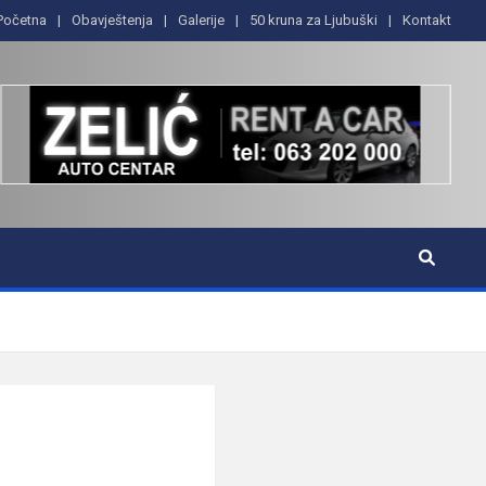
Početna
Obavještenja
Galerije
50 kruna za Ljubuški
Kontakt