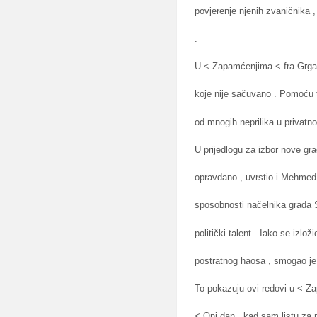
povjerenje njenih zvaničnika ,
.
U < Zapamćenjima < fra Grga
koje nije sačuvano . Pomoću t
od mnogih neprilika u privat
U prijedlogu za izbor nove gr
opravdano , uvrstio i Mehmed
sposobnosti načelnika grada Sa
politički talent . Iako se izl
postratnog haosa , smogao je h
To pokazuju ovi redovi u < Z
< Oni dan , kad sam listu za m