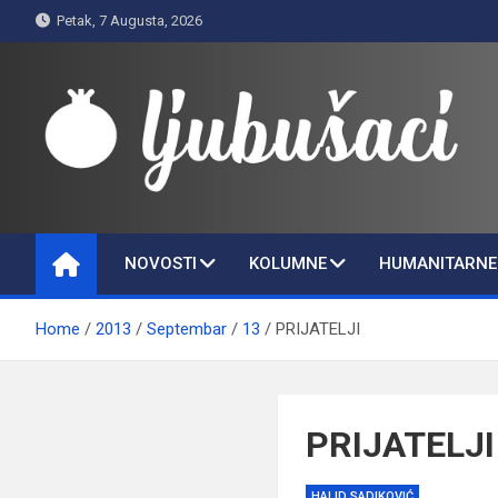
Skip
Petak, 7 Augusta, 2026
to
content
Ljubušaci
Svom voljenom gradu
NOVOSTI
KOLUMNE
HUMANITARNE 
Home
2013
Septembar
13
PRIJATELJI
PRIJATELJI
HALID SADIKOVIĆ