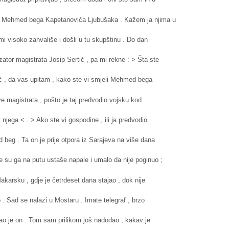
im Mehmed bega Kapetanovića Ljubušaka . Kažem ja njima u
 mi visoko zahvališe i došli u tu skupštinu . Do dan
zator magistrata Josip Sertić , pa mi rekne : > Šta ste
vić , da vas upitam , kako ste vi smjeli Mehmed bega
ve magistrata , pošto je taj predvodio vojsku kod
njega < . > Ako ste vi gospodine , ili ja predvodio
 beg . Ta on je prije otpora iz Sarajeva na više dana
e su ga na putu ustaše napale i umalo da nije poginuo ;
akarsku , gdje je četrdeset dana stajao , dok nije
. Sad se nalazi u Mostaru . Imate telegraf , brzo
ošao je on . Tom sam prilikom još nadodao , kakav je