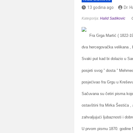
13 godina ago
Dr. H
Kategorija:
Halid Sadikovic
Fra Grga Martić ( 1822-1
dva hercegovačka velikana , bil
Svaki put kad bi dolazio u Sar
posjeti svog ” dosta ” Mehme
posjećivao fra Grgu u Kreševu
Sačuvana su četiri pisma koje
ostavštini fra Mirka Šestića ,
zahvaljujući ljubaznosti i dob
U prvom pismu 1870. godine 