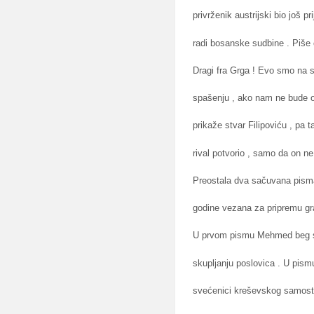
privrženik austrijski bio još p
radi bosanske sudbine . Piše
Dragi fra Grga ! Evo smo na s
spašenju , ako nam ne bude od 
prikaže stvar Filipoviću , pa 
rival potvorio , samo da on ne
Preostala dva sačuvana pisma 
godine vezana za pripremu g
U prvom pismu Mehmed beg se
skupljanju poslovica . U pism
svećenici kreševskog samosta