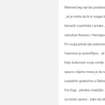
Mehmed beg nije bio posebno 
, ali je mislio da bi to mogao
domaćih zvaničnika i prvaka , 
naoružani Bosanci i Hercegovc
Po svojoj prirodi nije podnosi
Imponirao je austrofilijom , ali
bolju budućnost svoje zemlje 
opasno vrijeme morao je da nap
susjednim gradovima u Dalmac
Fra Grga , prirodno snalažljiv ,
za turske uprave , kako da o