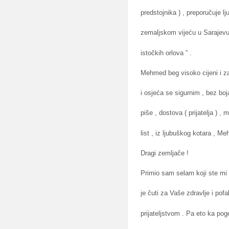
predstojnika ) , preporučuje 
zemaljskom vijeću u Sarajevu i
istočkih orlova ” .
Mehmed beg visoko cijeni i zah
i osjeća se sigurnim , bez bo
piše , dostova ( prijatelja ) 
list , iz ljubuškog kotara , 
Dragi zemljače !
Primio sam selam koji ste mi
je čuti za Vaše zdravlje i p
prijateljstvom . Pa eto ka po