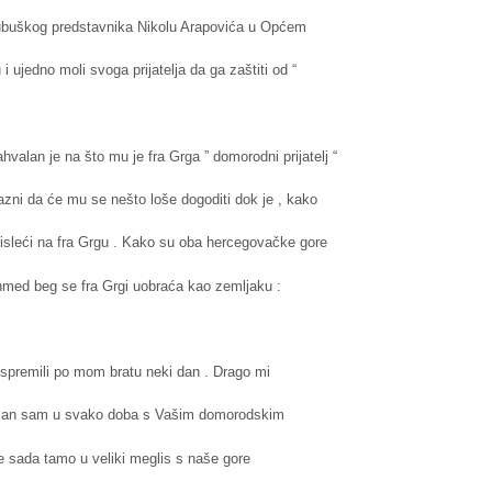
ljubuškog predstavnika Nikolu Arapovića u Općem
 ujedno moli svoga prijatelja da ga zaštiti od “
valan je na što mu je fra Grga ” domorodni prijatelj “
jazni da će mu se nešto loše dogoditi dok je , kako
, misleći na fra Grgu . Kako su oba hercegovačke gore
Mehmed beg se fra Grgi uobraća kao zemljaku :
 spremili po mom bratu neki dan . Drago mi
ofalan sam u svako doba s Vašim domorodskim
ge sada tamo u veliki meglis s naše gore