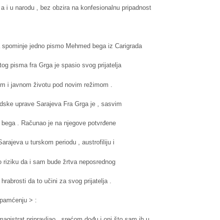
 a i u narodu , bez obzira na konfesionalnu pripadnost
 spominje jedno pismo Mehmed bega iz Carigrada
og pisma fra Grga je spasio svog prijatelja
nom i javnom životu pod novim režimom .
adske uprave Sarajeva Fra Grga je , sasvim
 bega . Računao je na njegove potvrđene
rajeva u turskom periodu , austrofiliju i
ožio riziku da i sam bude žrtva neposrednog
rabrosti da to učini za svog prijatelja .
apamćenju > :
agistrat pripravljao , srećom dođu i oni što sam ih u