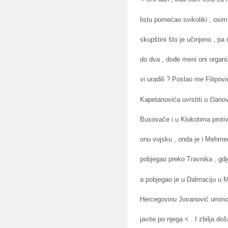
listu pomećao svikoliki , os
skupštini što je učinjeno , pa
do dva , dođe meni oni organi
vi uradili ? Poslao me Filipo
Kapetanovića uvrstiti u člano
Busovače i u Klokotima protiv 
onu vojsku , onda je i Mehmed
pobjegao preko Travnika , gdj
a pobjegao je u Dalmaciju u M
Hercegovinu Jovanović umirio 
javite po njega < . I zbilja d