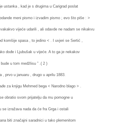
rije ustanka , kad je s drugima u Carigrad poslat
 odande meni pismo i izvadim pismo ; evo što piše : >
vakakvo vijeće udarili , ali odavde ne nadam se nikakvu
komšije spasa , to jedino < . I uvjeri se Sertić ,
tako dođe i Ljubušak u vijeće. A to ga je nekakov
 bude u tom medžlisu ” .( 2 )
, prvo u januaru , drugo u aprilu 1883.
rađe za knjigu Mehmed bega < Narodno blago > .
 obratio svom prijatelju da mu pomogne u
u se izražava nada da će fra Grga i ostali
na biti značajni saradnici u tako plemenitom