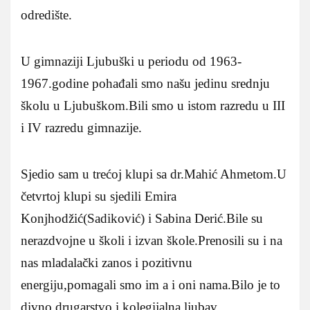
odredište.
U gimnaziji Ljubuški u periodu od 1963-
1967.godine pohađali smo našu jedinu srednju
školu u Ljubuškom.Bili smo u istom razredu u III
i IV razredu gimnazije.
Sjedio sam u trećoj klupi sa dr.Mahić Ahmetom.U
četvrtoj klupi su sjedili Emira
Konjhodžić(Sadiković) i Sabina Derić.Bile su
nerazdvojne u školi i izvan škole.Prenosili su i na
nas mladalački zanos i pozitivnu
energiju,pomagali smo im a i oni nama.Bilo je to
divno drugarstvo i kolegijalna ljubav.