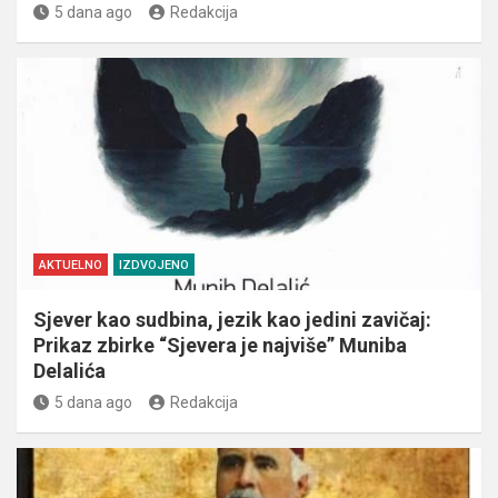
5 dana ago
Redakcija
AKTUELNO
IZDVOJENO
Sjever kao sudbina, jezik kao jedini zavičaj:
Prikaz zbirke “Sjevera je najviše” Muniba
Delalića
5 dana ago
Redakcija