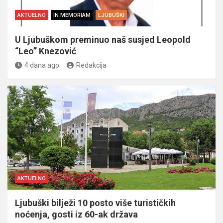
AKTUELNO
IN MEMORIAM
LJUBUŠKI
U Ljubuškom preminuo naš susjed Leopold
“Leo” Knezović
4 dana ago
Redakcija
AKTUELNO
Ljubuški bilježi 10 posto više turističkih
noćenja, gosti iz 60-ak država