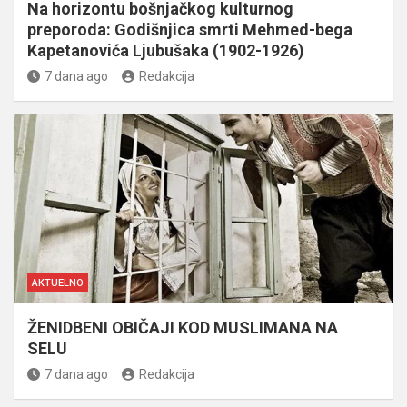
Na horizontu bošnjačkog kulturnog
preporoda: Godišnjica smrti Mehmed-bega
Kapetanovića Ljubušaka (1902-1926)
7 dana ago
Redakcija
AKTUELNO
ŽENIDBENI OBIČAJI KOD MUSLIMANA NA
SELU
7 dana ago
Redakcija