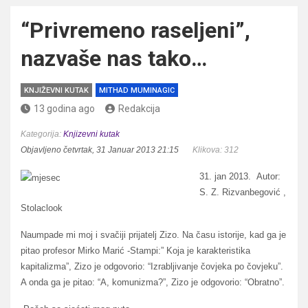
“Privremeno raseljeni”,
nazvaše nas tako…
KNJIŽEVNI KUTAK
MITHAD MUMINAGIC
13 godina ago
Redakcija
Kategorija:
Knjizevni kutak
Objavljeno četvrtak, 31 Januar 2013 21:15
Klikova: 312
31. jan 2013. Autor:
S. Z. Rizvanbegović ,
Stolaclook
Naumpade mi moj i svačiji prijatelj Zizo. Na času istorije, kad ga je
pitao profesor Mirko Marić -Stampi:” Koja je karakteristika
kapitalizma”, Zizo je odgovorio: “Izrabljivanje čovjeka po čovjeku”.
A onda ga je pitao: “A, komunizma?”, Zizo je odgovorio: “Obratno”.