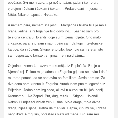
obećaše. Svi me hrabre, a ja nešto tužan, jadan i čemeran,
vjerujem i čekam i čekam i čekam… Prolaze dani i mjeseci…
Ništa. Nikako napustiti Hrvatsku…
A nemam para, nemam šta jesti… Margarina i hljeba bila je moja
hrana, jedina, a ni toga nije bilo dovoljno… Saznao sam broj
telefona centra u Holandiji gdje su mi žena i dijete. Ono malo
crkavice, para, sto sam imao, trošio sam da kupim telefonske
kartice, da ih čujem. Skupo je to bilo. Ipak, bio sam sretan što
sam uspostavio kontakt s njima, meni najdražim…
Odjedno, iznenada, nazva me komšija iz Poplašića. Bio je u
Njemačkoj. Rekao mi je adresu u Zagrebu gdje da se javim i da će
mi tamo pomoći da se sastavim sa familijom. Javio sam se. Za
dva dana sam krenuo iz Zagreba. Autobusom punim logoraša iz
Prijedora. Jadno sam izgledao, ali ovi u autobusu bili još jadniji…
Krenusmo… Na Zapad. Put, dug, težak… Stigoh u Holandiju.
Nakon 11 mjeseci vidjeh ženu i sina. Moja draga, moja divna
draga, bijaše lijepa, sretna da me vidi. Ljepša, čini mi se, i draža
nego ikad. A moj sin, porastao i bježi od mene. Bio sam mu