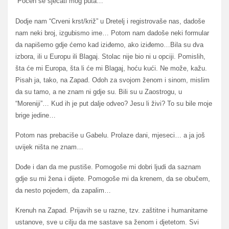
Počeh se sjećati mog puta…
Dodje nam “Crveni krst/križ” u Dretelj i registrovaše nas, dadoše
nam neki broj, izgubismo ime… Potom nam dadoše neki formular
da napišemo gdje ćemo kad iziđemo, ako iziđemo…Bila su dva
izbora, ili u Europu ili Blagaj. Stolac nije bio ni u opciji. Pomislih,
šta će mi Europa, šta li će mi Blagaj, hoću kući. Ne može, kažu.
Pisah ja, tako, na Zapad. Odoh za svojom ženom i sinom, mislim
da su tamo, a ne znam ni gdje su. Bili su u Zaostrogu, u
“Moreniji”… Kud ih je put dalje odveo? Jesu li živi? To su bile moje
brige jedine…
Potom nas prebaciše u Gabelu. Prolaze dani, mjeseci… a ja još
uvijek ništa ne znam…
Dođe i dan da me pustiše. Pomogoše mi dobri ljudi da saznam
gdje su mi žena i dijete. Pomogoše mi da krenem, da se obučem,
da nesto pojedem, da zapalim…
Krenuh na Zapad. Prijavih se u razne, tzv. zaštitne i humanitarne
ustanove, sve u cilju da me sastave sa ženom i djetetom. Svi