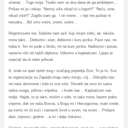
stranac… Tugo moja. Trudio sam se dva dana da ga pridobijem…
Prišao mi je i rekao: “Nemoj više nikad ići u logor!!!” “Neću, sine,
nikad više!!!” Zagrlio sam ga. I on mene… i nije me puštao ni
trenutka… Bili smo sretni, sretni, sretni…
Registrovaše me. Dadoše nam azil, koji nisam želio, ali, rekoše,
mora tako… Dobismo i stan, dobismo i kurs jezika. Paze nas, ne
treba ti. Sin mi pođe u školu, mi na kurs jezika. Nađosmo i posao,
naravno niži od naših diploma. Uđosmo u kapitalizam. Lijepo je
osjećati da te neko prihvati.
A, onda se opet sjetih mog i svačijeg prijatelja Zize. To je to. Sve
te organizacije sa Zapada imaju neku misiju, cilj… Odvojiše nas
od naše domovine i žele to sve više. Shvatih da smo mi samo
radna snaga, jeftina i vrijedna… i hvale nas… Kapitalizam nas
melje. Hajde, to je tako, mislim u sebi, to tako mora, barem jedno
vrijeme, dok se naša Bosna, a Boga mi i Hercegovina, malo srede,
pa ćemo mi ići kući i nastaviti život u svom, na svom… Prolaze
dani, mjeseci, godine… a mi i dalje čekamo…