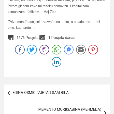
Gledam, otvorenih očiju, ponekad trepnem, proći će… a ne prolazi.
Pritom gledam kako mi razdiru domovinu. I kapitalizam i
komunizam i fašizam… Moj Zizo…
“Privremeno” raseljeni.. nazvaše nas tako, a ostadosmo… I mi
smo, kao, sretni…
1676 Posjeta
1 Posjeta danas
Navigacija
EDINA OSMIC: VJETAR SAM BILA
članaka
MEMENTO MORI!SABINA (MEHMEDA)