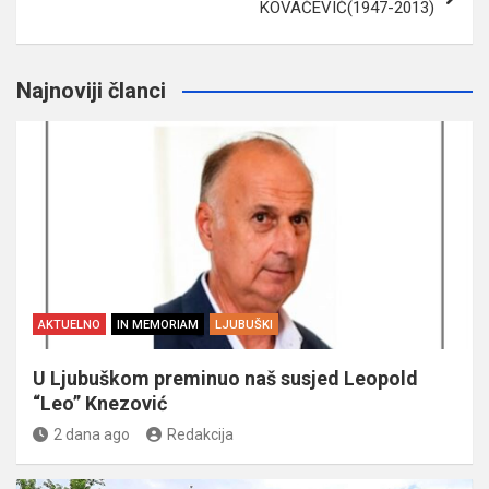
KOVAČEVIĆ(1947-2013)
Najnoviji članci
AKTUELNO
IN MEMORIAM
LJUBUŠKI
U Ljubuškom preminuo naš susjed Leopold
“Leo” Knezović
2 dana ago
Redakcija