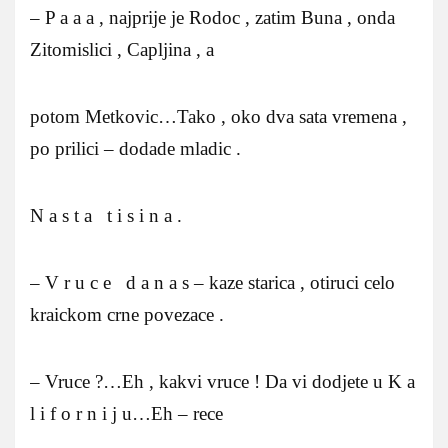
– P a a a , najprije je Rodoc , zatim Buna , onda
Zitomislici , Capljina , a
potom Metkovic…Tako , oko dva sata vremena ,
po prilici – dodade mladic .
N a s t a t i s i n a .
– V r u c e d a n a s – kaze starica , otiruci celo
kraickom crne povezace .
– Vruce ?…Eh , kakvi vruce ! Da vi dodjete u K a
l i f o r n i j u…Eh – rece