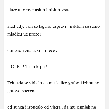
ulaze u torove uskih i niskih vrata .
Kad udje , on se lagano uspravi , nakloni se samo
mladicu uz prozor ,
otmeno i znalacki – i rece :
– O. K. ! T e n k j u !…
Tek tada se vidjelo da mu je lice grubo i izborano ,
gotovo speceno
od sunca i ispucalo od vjetra , da mu osmjeh ne