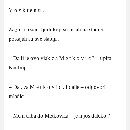
V o z k r e n u .
Zagor i uzvici ljudi koji su ostali na stanici
postajali su sve slabiji .
– Da li je ovo vlak z a M e t k o v i c ? – upita
Kauboj .
– Da , za M e t k o v i c . I dalje – odgovori
mladic .
– Meni triba do Metkovica – je li jos daleko ?