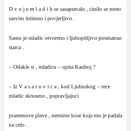
D v o j e m l a d i h se sasaptavalo , cinilo se nesto
sasvim intimno i povjerljivo .
Samo je mladic otvoreno i ljubopitljivo posmatrao
starca .
– Odakle si , mladicu – upita Kauboj ?
– Iz V a s a r o v i c a , kod Ljubuskog – rece
mladic skruseno , popravljajuci
pramenove plave , nemirne kose koja mu je padala
na celo .