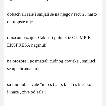
dobacivali sale i smijali se na njegov racun , nasto
on uopste nije
obracao paznju . Cak su i putnici iz OLIMPIK-
EKSPRESA nagrnuli
na prozore i posmatrali cudnog covjeka , smijuci
se upadicama koje
su mu dobacivale “m o s t a r s k e l i s k e” koje –
i inace , zive od sala i