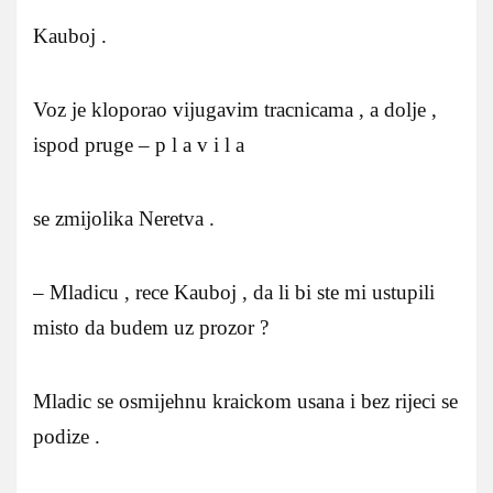
Kauboj .
Voz je kloporao vijugavim tracnicama , a dolje ,
ispod pruge – p l a v i l a
se zmijolika Neretva .
– Mladicu , rece Kauboj , da li bi ste mi ustupili
misto da budem uz prozor ?
Mladic se osmijehnu kraickom usana i bez rijeci se
podize .