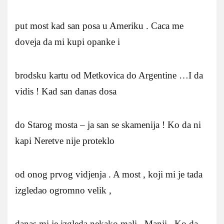
put most kad san posa u Ameriku . Caca me
doveja da mi kupi opanke i
brodsku kartu od Metkovica do Argentine …I da
vidis ! Kad san danas dosa
do Starog mosta – ja san se skamenija ! Ko da ni
kapi Neretve nije proteklo
od onog prvog vidjenja . A most , koji mi je tada
izgledao ogromno velik ,
danas mi je izgleda nekako mali . Manji . Ko da ,