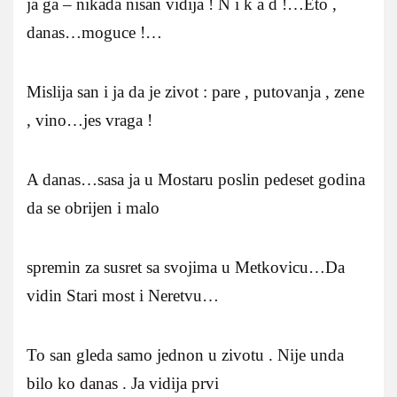
ja ga – nikada nisan vidija ! N i k a d !…Eto ,
danas…moguce !…
Mislija san i ja da je zivot : pare , putovanja , zene
, vino…jes vraga !
A danas…sasa ja u Mostaru poslin pedeset godina
da se obrijen i malo
spremin za susret sa svojima u Metkovicu…Da
vidin Stari most i Neretvu…
To san gleda samo jednon u zivotu . Nije unda
bilo ko danas . Ja vidija prvi