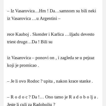
– Iz Vasarovica…Hm ! Da…samnom su bili neki
iz Vasarovica …u Argentini –
rece Kauboj . Skender i Karlica …iljadu devesto
triest druge…Da ! Bili su
iz Vasarovica – ponovi on , i zagleda se u pejzaz
koji je promicao .
– Je li ovo Rodoc ? upita , nakon krace stanke .
– R o d o c ? Da !… Ono tamo je R a d o b o lj a .
Jeste li culi za Radobolju ?