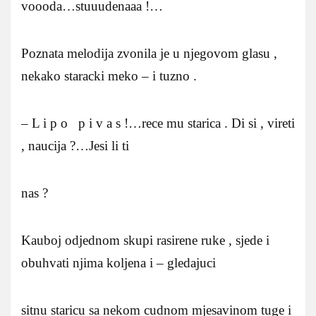
voooda…stuuudenaaa !…
Poznata melodija zvonila je u njegovom glasu ,
nekako staracki meko – i tuzno .
– L i p o p i v a s !…rece mu starica . Di si , vireti
, naucija ?…Jesi li ti
nas ?
Kauboj odjednom skupi rasirene ruke , sjede i
obuhvati njima koljena i – gledajuci
sitnu staricu sa nekom cudnom mjesavinom tuge i