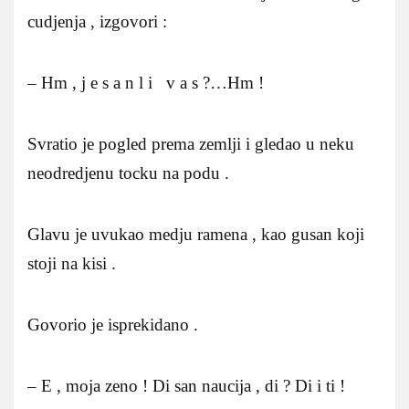
cudjenja , izgovori :
– Hm , j e s a n l i v a s ?…Hm !
Svratio je pogled prema zemlji i gledao u neku
neodredjenu tocku na podu .
Glavu je uvukao medju ramena , kao gusan koji
stoji na kisi .
Govorio je isprekidano .
– E , moja zeno ! Di san naucija , di ? Di i ti !