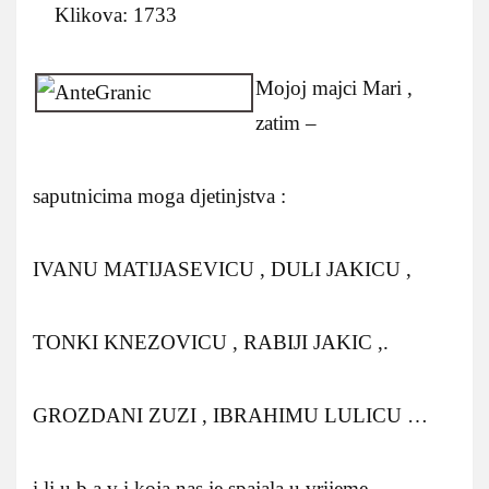
Klikova: 1733
Mojoj majci Mari ,
zatim –
saputnicima moga djetinjstva :
IVANU MATIJASEVICU , DULI JAKICU ,
TONKI KNEZOVICU , RABIJI JAKIC ,.
GROZDANI ZUZI , IBRAHIMU LULICU …
i lj u b a v i koja nas je spajala u vrijeme