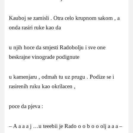
Kauboj se zamisli . Otra celo krupnom sakom , a
onda rasiri ruke kao da
u njih hoce da smjesti Radobolju i sve one
beskrajne vinograde podignute
u kamenjaru , odmah tu uz prugu . Podize se i
rasirenih ruku kao okrilacen ,
poce da pjeva :
– A a a a j …u teeebii je Rado o o b o o olj a a a –