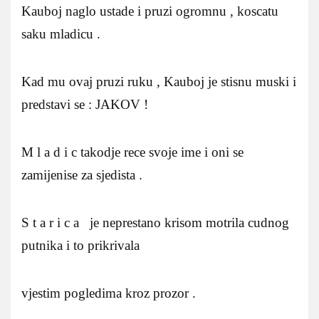
Kauboj naglo ustade i pruzi ogromnu , koscatu
saku mladicu .
Kad mu ovaj pruzi ruku , Kauboj je stisnu muski i
predstavi se : JAKOV !
M l a d i c takodje rece svoje ime i oni se
zamijenise za sjedista .
S t a r i c a je neprestano krisom motrila cudnog
putnika i to prikrivala
vjestim pogledima kroz prozor .