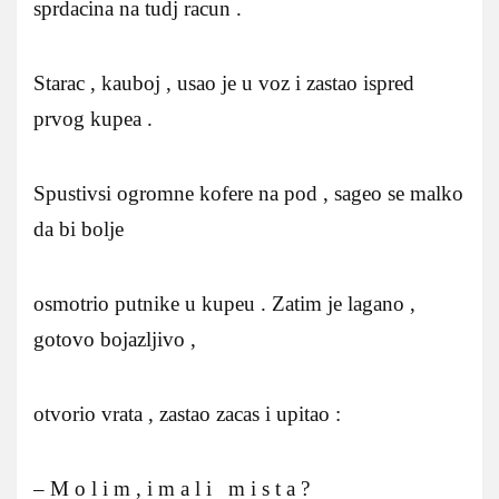
sprdacina na tudj racun .
Starac , kauboj , usao je u voz i zastao ispred
prvog kupea .
Spustivsi ogromne kofere na pod , sageo se malko
da bi bolje
osmotrio putnike u kupeu . Zatim je lagano ,
gotovo bojazljivo ,
otvorio vrata , zastao zacas i upitao :
– M o l i m , i m a l i m i s t a ?