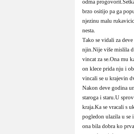
odma progovorit.Šetka
brzo ositijo pa ga po
njezinu malu rukavici
nesta.
Tako se vidali za deve 
njin.Nije više mislila 
vincat za se.Ona mu ka
on klece prida nju i ob
vincali se u krajevin d
Nakon deve godina umri
staroga i staru.U spro
kraja.Ka se vracali s u
pogledon ulazila u se 
ona bila dobra ko prva,