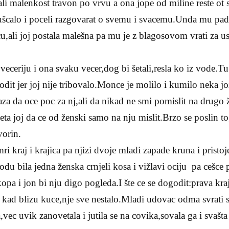
li malenkost travon po vrvu a ona jope od miline reste ot
pušcalo i poceli razgovarat o svemu i svacemu.Unda mu pad
cu,ali joj postala malešna pa mu je z blagosovom vrati za
veceriju i ona svaku vecer,dog bi šetali,resla ko iz vode.T
dodit jer joj nije tribovalo.Monce je molilo i kumilo neka jo
za da oce poc za nj,ali da nikad ne smi pomislit na drugo
eta joj da ce od ženski samo na nju mislit.Brzo se poslin to
vorin.
 kraj i krajica pa njizi dvoje mladi zapade kruna i pristoj
vodu bila jedna ženska crnjeli kosa i vižlavi ociju pa cešc
kopa i jon bi nju digo pogleda.I šte ce se dogodit:prava kra
i kad blizu kuce,nje sve nestalo.Mladi udovac odma svrati 
vec uvik zanovetala i jutila se na covika,sovala ga i svašta