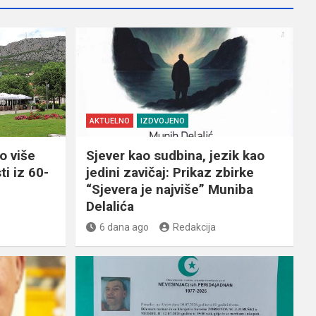
AKTUELNO
IZDVOJENO
o više
Sjever kao sudbina, jezik kao
ti iz 60-
jedini zavičaj: Prikaz zbirke
“Sjevera je najviše” Muniba
Delalića
6 dana ago
Redakcija