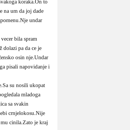
 svakoga koraka.On to
e na um da joj dade
 uspomenu.Nje undar
u vecer bila spram
ž dolazi pa da ce je
 žensko osin nje.Undar
ga pisali napovidanje i
e.Sa su nosili ukopat
e pogledala mladoga
jica sa svakin
sebi crnjelokosu.Nije
 mu cinila.Zato je kraj