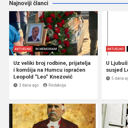
Najnoviji članci
AKTUELNO
IN MEMORIAM
AKTUELNO
Uz veliki broj rodbine, prijatelja
U Ljubu
i komšija na Humcu ispraćen
susjed L
Leopold “Leo” Knezović
5 dana a
3 dana ago
Redakcija