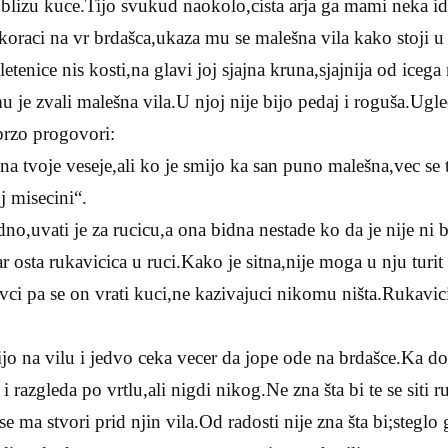
blizu kuce.Tijo svukud naokolo,cista arja ga mami neka ide 
oraci na vr brdašca,ukaza mu se malešna vila kako stoji u
letenice nis kosti,na glavi joj sjajna kruna,sjajnija od icega
 je zvali malešna vila.U njoj nije bijo pedaj i roguša.Ugle
brzo progovori:
 na tvoje veseje,ali ko je smijo ka san puno malešna,vec se
j misecini“.
o,uvati je za rucicu,a ona bidna nestade ko da je nije ni 
ar osta rukavicica u ruci.Kako je sitna,nije moga u nju turit
ivci pa se on vrati kuci,ne kazivajuci nikomu ništa.Rukavic
ijo na vilu i jedvo ceka vecer da jope ode na brdašce.Ka d
 razgleda po vrtlu,ali nigdi nikog.Ne zna šta bi te se siti ru
 se ma stvori prid njin vila.Od radosti nije zna šta bi;steglo