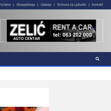
Početna
Obavještenja
Galerije
50 kruna za Ljubuški
Kontakt