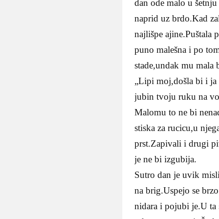
dan ode malo u šetnju 
naprid uz brdo.Kad zak
najlišpe ajine.Puštala p
puno malešna i po tomu
stade,undak mu mala 
„Lipi moj,došla bi i ja
jubin tvoju ruku na vo
Malomu to ne bi nenadn
stiska za rucicu,u njeg
prst.Zapivali i drugi p
je ne bi izgubija.
Sutro dan je uvik misl
na brig.Uspejo se brzo i
nidara i pojubi je.U ta