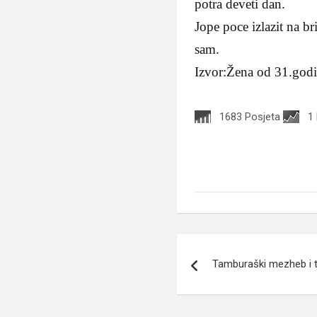
potra deveti dan.
Jope poce izlazit na br
sam.
Izvor:Žena od 31.god
1683 Posjeta
1
Navigacija
Tamburaški mezheb i t
članaka