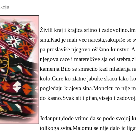
kcija
Živili kraj i krajica sritno i zadovoljno.I
sina.Kad je mali vec naresta,sakupiše se sv
pa proslaviše njegovo ošišano kunstvo.A 
njegova cace i matere!Sve sja od srebra,zl
kamenja.Bilo se smracilo kad mladarija na
kolo.Cure ko zlatne jabuke skacu lako ko
pogledaju krajeva sina.Moncicu to nije mr
do kasno.Svak sit i pijan,visejo i zadovoj
Jedanput,dode vrime da se pode svojoj kuc
tolikoga svita.Malomu se nije dalo ic lig