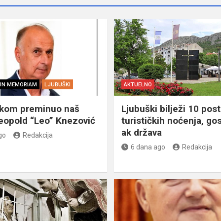
IN MEMORIAM
LJUBUŠKI
AKTUELNO
škom preminuo naš
Ljubuški bilježi 10 post
eopold “Leo” Knezović
turističkih noćenja, gos
ak država
go
Redakcija
6 dana ago
Redakcija