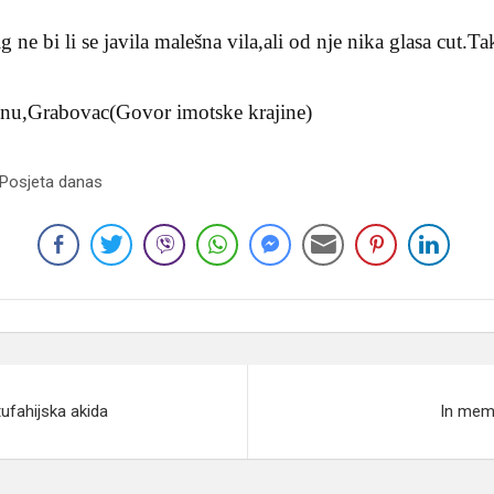
ig ne bi li se javila malešna vila,ali od nje nika glasa cut.Ta
inu,Grabovac(Govor imotske krajine)
 Posjeta danas
ufahijska akida
In mem