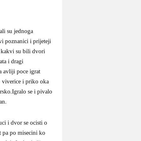
mali su jednoga
i poznanici i prijeteji
kakvi su bili dvori
ata i dragi
 avliji poce igrat
 viverice i priko oka
sko.Igralo se i pivalo
an.
i i dvor se ocisti o
at pa po misecini ko