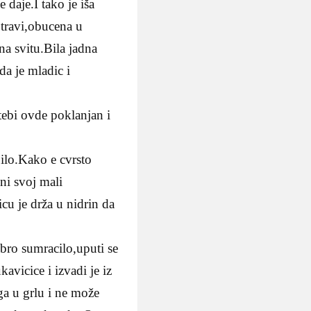
daje.I tako je iša
 travi,obucena u
 na svitu.Bila jadna
da je mladic i
 tebi ovde poklanjan i
bilo.Kako e cvrsto
 ni svoj mali
icu je drža u nidrin da
obro sumracilo,uputi se
kavicice i izvadi je iz
 ga u grlu i ne može