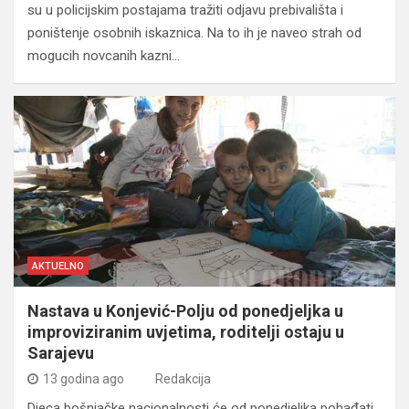
su u policijskim postajama tražiti odjavu prebivališta i
poništenje osobnih iskaznica. Na to ih je naveo strah od
mogucih novcanih kazni…
AKTUELNO
Nastava u Konjević-Polju od ponedjeljka u
improviziranim uvjetima, roditelji ostaju u
Sarajevu
13 godina ago
Redakcija
Djeca bošnjačke nacionalnosti će od ponedjeljka pohađati