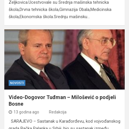
Zeljkovica.Ucestvovale su Srednja mašinska tehnicka
škola,Drvna tehnicka škola,Gimnazija Obala,Medicinska
škola,Ekonomska škola.Srednju mašinsku…
NOVOSTI
Video-Dogovor Tuđman – Milošević o podjeli
Bosne
13 godina ago
Redakcija
SARAJEVO – Sastanak u Karađorđevu, kod vojvođanskog
grada Bačka Palanka u Srbiji, bio su sastanak između