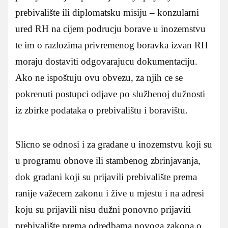
prebivalište ili diplomatsku misiju – konzularni
ured RH na cijem podrucju borave u inozemstvu
te im o razlozima privremenog boravka izvan RH
moraju dostaviti odgovarajucu dokumentaciju.
Ako ne ispoštuju ovu obvezu, za njih ce se
pokrenuti postupci odjave po službenoj dužnosti
iz zbirke podataka o prebivalištu i boravištu.
Slicno se odnosi i za gradane u inozemstvu koji su
u programu obnove ili stambenog zbrinjavanja,
dok gradani koji su prijavili prebivalište prema
ranije važecem zakonu i žive u mjestu i na adresi
koju su prijavili nisu dužni ponovno prijaviti
prebivalište prema odredbama novoga zakona o