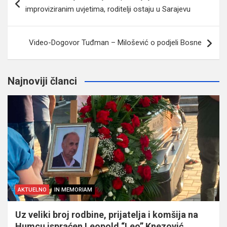
članaka
improviziranim uvjetima, roditelji ostaju u Sarajevu
Video-Dogovor Tuđman – Milošević o podjeli Bosne
Najnoviji članci
AKTUELNO
IN MEMORIAM
Uz veliki broj rodbine, prijatelja i komšija na
Humcu ispraćen Leopold “Leo” Knezović