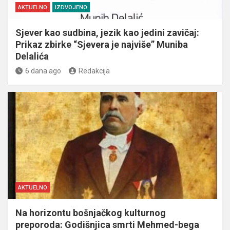
AKTUELNO
IZDVOJENO
Sjever kao sudbina, jezik kao jedini zavičaj:
Prikaz zbirke “Sjevera je najviše” Muniba
Delalića
6 dana ago
Redakcija
AKTUELNO
Na horizontu bošnjačkog kulturnog
preporoda: Godišnjica smrti Mehmed-bega