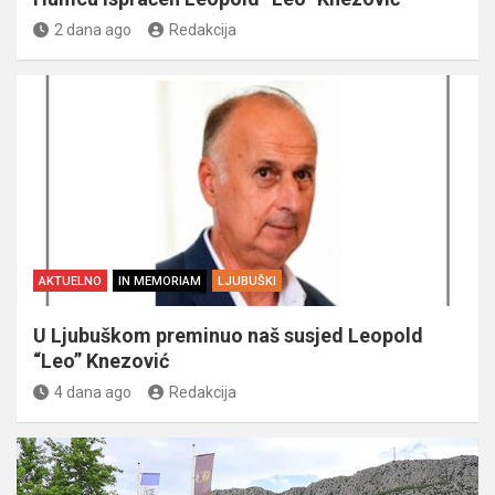
2 dana ago
Redakcija
AKTUELNO
IN MEMORIAM
LJUBUŠKI
U Ljubuškom preminuo naš susjed Leopold
“Leo” Knezović
4 dana ago
Redakcija