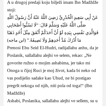
A u drugoj predaji koju bilježi imam Ibn Madždže
stoji:
عَنْ أَبِي سَعِيدٍ الْخُدْرِيِّ رَضِيَ اللَّهُ عَنْهُ أَنَّ رَسُولُ اللَّهِ
صَلَّى اللَّهُ عَلَيْهِ وَسَلَّمَ قَالَ: “لَا تَسُبُّوا أَصْحَابِي
فَوَالَّذِي نَفْسِي بِيَدِهِ لَوْ أَنَّ أَحَدَكُمْ أَنْفَقَ مِثْلَ أُحُدٍ ذَهَبًا
مَا أَدْرَكَ مُدَّ أَحَدِهِمْ وَلَا نَصِيفَهُ.” (ابن ماجه)
Prenosi Ebu Seid El-Hudri, radijallahu anhu, da je
Poslanik, sallallahu alejhi ve selem, rekao: „Ne
govorite ružno o mojim ashabima, jer tako mi
Onoga u čijoj Ruci je moj život, kada bi neko od
vas podijelio sadake kao Uhud, ne bi postigao
pregršt nekoga od njih, niti pola od toga!“ (Ibn
Madždže)
Ashabi, Poslanika, sallallahu alejhi ve sellem, su u