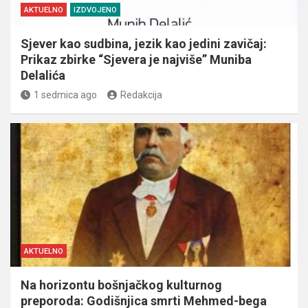
AKTUELNO
IZDVOJENO
Sjever kao sudbina, jezik kao jedini zavičaj:
Prikaz zbirke “Sjevera je najviše” Muniba
Delalića
1 sedmica ago
Redakcija
AKTUELNO
Na horizontu bošnjačkog kulturnog
preporoda: Godišnjica smrti Mehmed-bega