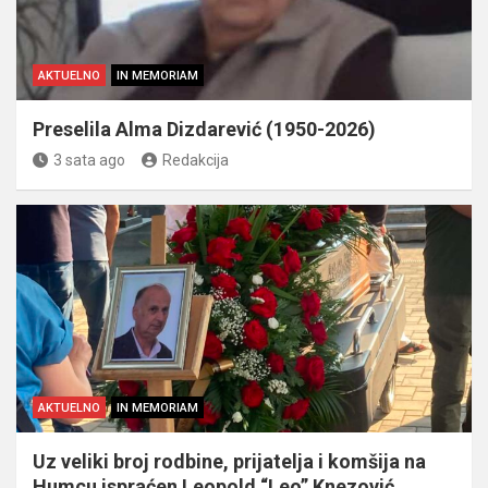
AKTUELNO
IN MEMORIAM
Preselila Alma Dizdarević (1950-2026)
3 sata ago
Redakcija
AKTUELNO
IN MEMORIAM
Uz veliki broj rodbine, prijatelja i komšija na
Humcu ispraćen Leopold “Leo” Knezović