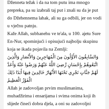
Dženneta težak i da na tom putu ima mnogo
prepreka, pa su izabrali taj put i znali su da je put
do Džehennema lahak, ali su ga odbili, jer on vodi
u vječnu patnju.
Kaže Allah, subhanehu ve te'ala, u 100. ajetu Sure
En-Nur, spominjući i opisujući najbolju skupinu
koja se ikada pojavila na Zemlji:
وَالسَّابِقُونَ الأَوَّلُونَ مِنَ الْمُهَاجِرِينَ وَالأَنْصَارِ وَالَّذِينَ
اتَّبَعُوهُمْ بِإِحْسَانٍ رَّضِيَ اللَّهُ عَنْهُمْ وَرَضُوا عَنْهُ وَأَعَدَّ
لَهُمْ جَنَّاتٍ تَجْرِي تَحْتَهَا الأَنْهَارُ خَالِدِينَ فِيهَا أَبَدًا ذَلِكَ
الْفَوْزُ الْعَظِيمُ
Allah je zadovoljan prvim muslimanima,
muhadžirima i ensarijama i svima onima koji ih
slijede čineći dobra djela, a oni su zadovoljni