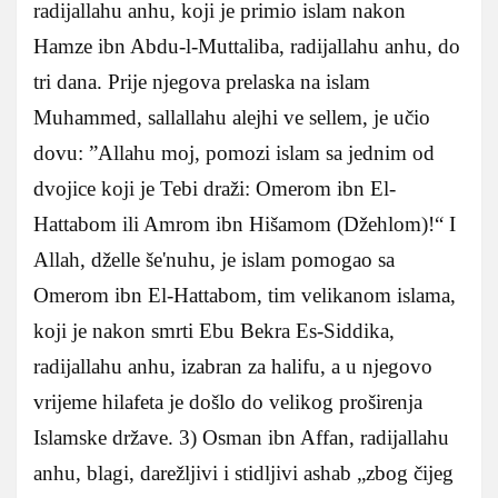
radijallahu anhu, koji je primio islam nakon
Hamze ibn Abdu-l-Muttaliba, radijallahu anhu, do
tri dana. Prije njegova prelaska na islam
Muhammed, sallallahu alejhi ve sellem, je učio
dovu: ”Allahu moj, pomozi islam sa jednim od
dvojice koji je Tebi draži: Omerom ibn El-
Hattabom ili Amrom ibn Hišamom (Džehlom)!“ I
Allah, dželle še'nuhu, je islam pomogao sa
Omerom ibn El-Hattabom, tim velikanom islama,
koji je nakon smrti Ebu Bekra Es-Siddika,
radijallahu anhu, izabran za halifu, a u njegovo
vrijeme hilafeta je došlo do velikog proširenja
Islamske države. 3) Osman ibn Affan, radijallahu
anhu, blagi, darežljivi i stidljivi ashab „zbog čijeg