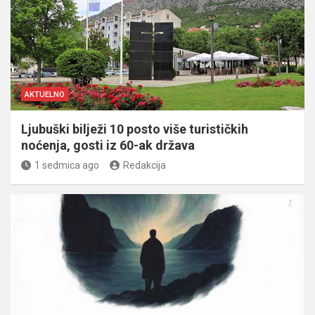
AKTUELNO
Ljubuški bilježi 10 posto više turističkih
noćenja, gosti iz 60-ak država
1 sedmica ago
Redakcija