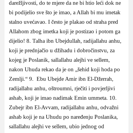
darežljivosti, do te mjere da ne bi htio leći dok ne
bi podijelio sve što je imao, a Allah bi mu imetak
stalno uvećavao. I često je plakao od straha pred
Allahom zbog imetka koji je postizao i potom ga
dijelio! 8. Talha ibn Ubejdullah, radijallahu anhu,
koji je prednjačio u džihadu i dobročinstvu, za
kojeg je Poslanik, sallallahu alejhi ve sellem,
nakon Uhuda rekao da je on „šehid koji hoda po
Zemlji.“ 9. Ebu Ubejde Amir ibn El-Džerrah,
radijallahu anhu, oštroumni, rječiti i povjerljivi
ashab, koji je imao nadimak Emin ummeta. 10.
Zubejr ibn El-Avvam, radijallahu anhu, odvažni
ashab koji je na Uhudu po naređenju Poslanika,
sallallahu alejhi ve sellem, ubio jednog od