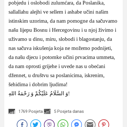
pobjedu i oslobodi zulumćara, da Poslanika,
sallallahu alejhi ve sellem i ashabe učini našim
istinskim uzorima, da nam pomogne da sačuvamo
našu lijepu Bosnu i Hercegovinu i u njoj živimo i
uživamo u dinu, miru, slobodi i blagostanju, da
nas sačuva iskušenja koja ne možemo podnijeti,
da našu djecu i potomke učini prvacima ummeta,
da nam oprosti grijehe i uvede nas u obećani
džennet, u društvu sa poslanicima, iskrenim,
šehidima i dobrim ljudima!
وَ السَّلَامُ عَلَيْكُمْ وَ رَحْمَةُ اللهِ!
1769 Posjeta
5 Posjeta danas