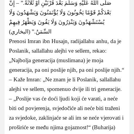
صَلَّى اللَّهُ عَلَيْهِ وَسَلَّمَ بَعْدَ قَرْنَيْنِ أَوْ ثَلَاثَةً.” – إِنَّ
بَعْدَكُمْ قَوْمًا يَخُونُونَ وَلَا يُؤْتَمَنُونَ وَيَشْهَدُونَ وَلَا
يُسْتَشْهَدُونَ وَيَنْذِرُونَ وَلَا يَفُونَ وَيَظْهَرُ فِيهِمْ
السِّمَنُ.” (البخاري)
Prenosi Imran ibn Husajn, radijallahu anhu, da je
Poslanik, sallallahu alejhi ve sellem, rekao:
„Najbolja generacija (muslimana) je moja
generacija, pa oni poslije njih, pa oni poslije njih.“
– Kaže Imran: „Ne znam je li Poslanik, sallallahu
alejhi ve sellem, spomenuo dvije ili tri generacije.
– „Poslije vas će doći ljudi koji će varati, a neće
biti od povjerenja, svjedočiće ali neće biti traženi
za svjedoke, zaklinjaće se ali im se neće vjerovati i
proširiće se među njima gojaznost!“ (Buharija)