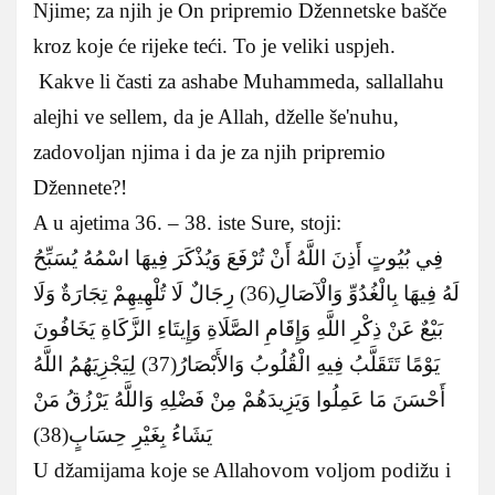
Njime; za njih je On pripremio Džennetske bašče
kroz koje će rijeke teći. To je veliki uspjeh.
Kakve li časti za ashabe Muhammeda, sallallahu
alejhi ve sellem, da je Allah, dželle še'nuhu,
zadovoljan njima i da je za njih pripremio
Džennete?!
A u ajetima 36. – 38. iste Sure, stoji:
فِي بُيُوتٍ أَذِنَ اللَّهُ أَنْ تُرْفَعَ وَيُذْكَرَ فِيهَا اسْمُهُ يُسَبِّحُ
لَهُ فِيهَا بِالْغُدُوِّ وَالْآصَالِ(36) رِجَالٌ لَا تُلْهِيهِمْ تِجَارَةٌ وَلَا
بَيْعٌ عَنْ ذِكْرِ اللَّهِ وَإِقَامِ الصَّلَاةِ وَإِيتَاءِ الزَّكَاةِ يَخَافُونَ
يَوْمًا تَتَقَلَّبُ فِيهِ الْقُلُوبُ وَالأَبْصَارُ(37) لِيَجْزِيَهُمُ اللَّهُ
أَحْسَنَ مَا عَمِلُوا وَيَزِيدَهُمْ مِنْ فَضْلِهِ وَاللَّهُ يَرْزُقُ مَنْ
يَشَاءُ بِغَيْرِ حِسَابٍ(38)
U džamijama koje se Allahovom voljom podižu i