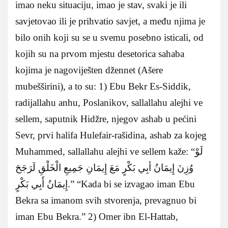
imao neku situaciju, imao je stav, svaki je ili
savjetovao ili je prihvatio savjet, a među njima je
bilo onih koji su se u svemu posebno isticali, od
kojih su na prvom mjestu desetorica sahaba
kojima je nagoviješten džennet (Ašere
mubešširini), a to su: 1) Ebu Bekr Es-Siddik,
radijallahu anhu, Poslanikov, sallallahu alejhi ve
sellem, saputnik Hidžre, njegov ashab u pećini
Sevr, prvi halifa Hulefair-rašidina, ashab za kojeg
Muhammed, sallallahu alejhi ve sellem kaže: “لَوْ
وُزِنَ إِيمَانُ أبِي بَكْرٍ مَعَ إِيمَانِ جَمِيعِ الْخَلْقِ لَرَجَحَ
إِيمَانُ أَبِي بَكْرٍ.” “Kada bi se izvagao iman Ebu
Bekra sa imanom svih stvorenja, prevagnuo bi
iman Ebu Bekra.” 2) Omer ibn El-Hattab,