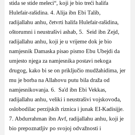
stida se stide meleci“, koji je bio treći halifa
Hulefair-rašidina. 4. Alija ibn Ebi Talib,
radijallahu anhu, četvrti halifa Hulefair-rašidina,
oštorumni i neustrašivi ashab, 5. Seid ibn Zejd,
radijallahu anhu, koji je u vrijeme dok je bio
namjesnik Damaska pisao pismo Ebu Ubejdi da
umjesto njega za namjesnika postavi nekoga
drugog, kako bi se on priključio mudžahidima, jer
mu je borba na Allahovu putu bila draža od
namjesnikovanja. 6. Sa'd ibn Ebi Vekkas,
radijallahu anhu, veliki i neustrašivi vojskovođa,
oslobodilac perzijskih riznica i junak EI-Kadisijje.
7. Abdurrahman ibn Avf, radijallahu anhu, koji je
bio prepoznatljiv po svojoj odvažnosti i