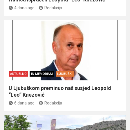
4 dana ago
Redakcija
AKTUELNO
IN MEMORIAM
LJUBUŠKI
U Ljubuškom preminuo naš susjed Leopold
“Leo” Knezović
6 dana ago
Redakcija