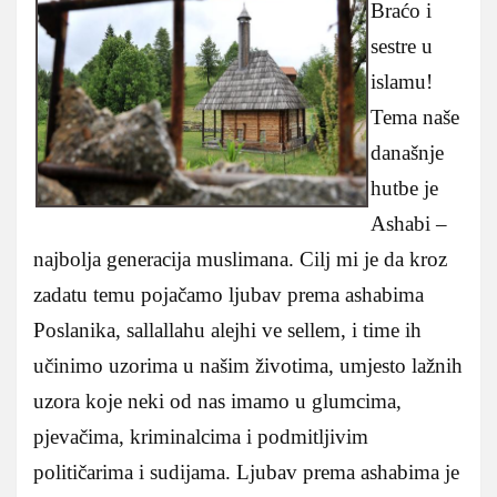
Braćo i
sestre u
islamu!
Tema naše
današnje
hutbe je
Ashabi –
najbolja generacija muslimana. Cilj mi je da kroz
zadatu temu pojačamo ljubav prema ashabima
Poslanika, sallallahu alejhi ve sellem, i time ih
učinimo uzorima u našim životima, umjesto lažnih
uzora koje neki od nas imamo u glumcima,
pjevačima, kriminalcima i podmitljivim
političarima i sudijama.
Ljubav prema ashabima je