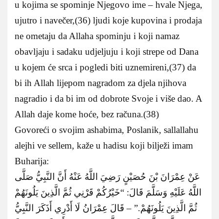
u kojima se spominje Njegovo ime – hvale Njega,
ujutro i navečer,(36) ljudi koje kupovina i prodaja
ne ometaju da Allaha spominju i koji namaz
obavljaju i sadaku udjeljuju i koji strepe od Dana
u kojem će srca i pogledi biti uznemireni,(37) da
bi ih Allah lijepom nagradom za djela njihova
nagradio i da bi im od dobrote Svoje i više dao. A
Allah daje kome hoće, bez računa.(38)
Govoreći o svojim ashabima, Poslanik, sallallahu
alejhi ve sellem, kaže u hadisu koji bilježi imam
Buharija:
عَنْ عِمْرَانَ بْنَ حُصَيْنٍ رَضِيَ اللَّهُ عَنْهُ أَنَّ النَّبِيُّ صَلَّى
اللَّهُ عَلَيْهِ وَسَلَّمَ قَالَ: “خَيْرُكُمْ قَرْنِي ثُمَّ الَّذِينَ يَلُونَهُمْ
ثُمَّ الَّذِينَ يَلُونَهُمْ.” – قَالَ عِمْرَانُ لَا أَدْرِي أَذَكَرَ النَّبِيُّ