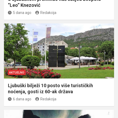
“Leo” Knezović
5 dana ago
Redakcija
AKTUELNO
Ljubuški bilježi 10 posto više turističkih
noćenja, gosti iz 60-ak država
6 dana ago
Redakcija