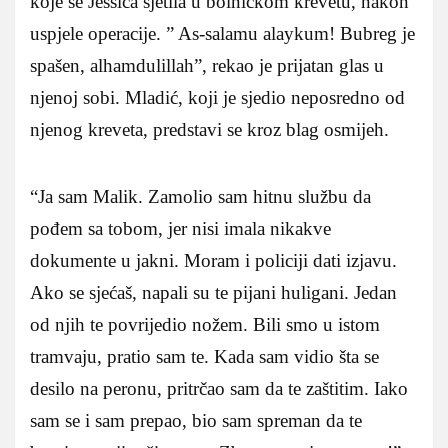
koje se Jessica sjetila u bolničkom krevetu, nakon
uspjele operacije. ” As-salamu alaykum! Bubreg je
spašen, alhamdulillah”, rekao je prijatan glas u
njenoj sobi. Mladić, koji je sjedio neposredno od
njenog kreveta, predstavi se kroz blag osmijeh.
“Ja sam Malik. Zamolio sam hitnu službu da
pođem sa tobom, jer nisi imala nikakve
dokumente u jakni. Moram i policiji dati izjavu.
Ako se sjećaš, napali su te pijani huligani. Jedan
od njih te povrijedio nožem. Bili smo u istom
tramvaju, pratio sam te. Kada sam vidio šta se
desilo na peronu, pritrčao sam da te zaštitim. Iako
sam se i sam prepao, bio sam spreman da te