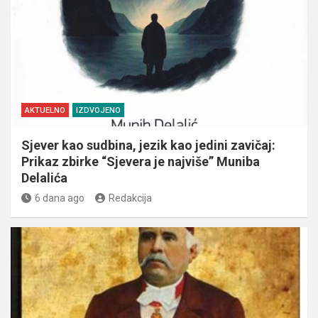
AKTUELNO
IZDVOJENO
Sjever kao sudbina, jezik kao jedini zavičaj:
Prikaz zbirke “Sjevera je najviše” Muniba
Delalića
6 dana ago
Redakcija