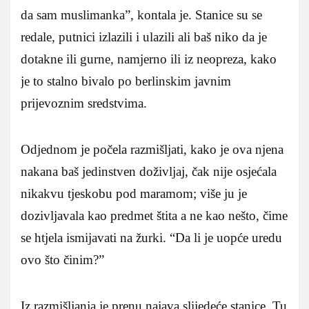
da sam muslimanka”, kontala je. Stanice su se
redale, putnici izlazili i ulazili ali baš niko da je
dotakne ili gurne, namjerno ili iz neopreza, kako
je to stalno bivalo po berlinskim javnim
prijevoznim sredstvima.
Odjednom je počela razmišljati, kako je ova njena
nakana baš jedinstven doživljaj, čak nije osjećala
nikakvu tjeskobu pod maramom; više ju je
dozivljavala kao predmet štita a ne kao nešto, čime
se htjela ismijavati na žurki. “Da li je uopće uredu
ovo što činim?”
Iz razmišljanja je prenu najava slijedeće stanice. Tu