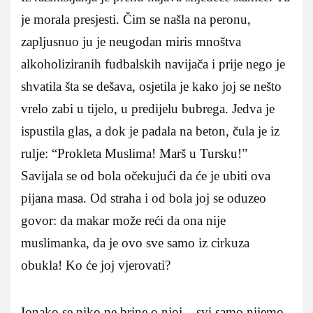
je morala presjesti. Čim se našla na peronu,
zapljusnuo ju je neugodan miris mnoštva
alkoholiziranih fudbalskih navijača i prije nego je
shvatila šta se dešava, osjetila je kako joj se nešto
vrelo zabi u tijelo, u predijelu bubrega. Jedva je
ispustila glas, a dok je padala na beton, čula je iz
rulje: “Prokleta Muslima! Marš u Tursku!”
Savijala se od bola očekujući da će je ubiti ova
pijana masa. Od straha i od bola joj se oduzeo
govor: da makar može reći da ona nije
muslimanka, da je ovo sve samo iz cirkuza
obukla! Ko će joj vjerovati?
Ionako se niko ne brine o njoj – svi samo nijemo