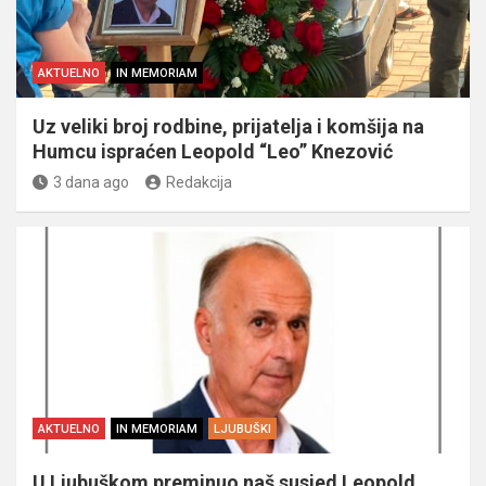
AKTUELNO
IN MEMORIAM
Uz veliki broj rodbine, prijatelja i komšija na
Humcu ispraćen Leopold “Leo” Knezović
3 dana ago
Redakcija
AKTUELNO
IN MEMORIAM
LJUBUŠKI
U Ljubuškom preminuo naš susjed Leopold