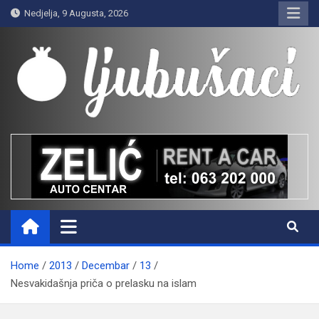
Skip
Nedjelja, 9 Augusta, 2026
to
content
Ljubušaci
Svom voljenom gradu
Home
2013
Decembar
13
Nesvakidašnja priča o prelasku na islam