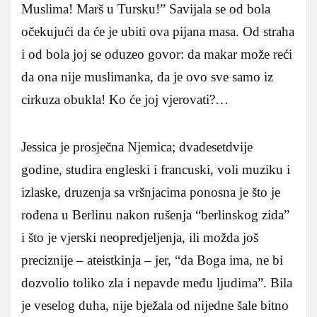
Muslima!
Marš u Tursku!” Savijala se od bola
očekujući da će je ubiti ova pijana masa. Od straha
i od bola joj se oduzeo govor: da makar može reći
da ona nije muslimanka, da je ovo sve samo iz
cirkuza obukla! Ko će joj vjerovati?…
Jessica je prosječna Njemica; dvadesetdvije
godine, studira engleski i francuski, voli muziku i
izlaske, druzenja sa vršnjacima ponosna je što je
rođena u Berlinu nakon rušenja “berlinskog zida”
i što je vjerski neopredjeljenja, ili možda još
preciznije – ateistkinja – jer, “da Boga ima, ne bi
dozvolio toliko zla i nepavde među ljudima”. Bila
je veselog duha, nije bježala od nijedne šale bitno