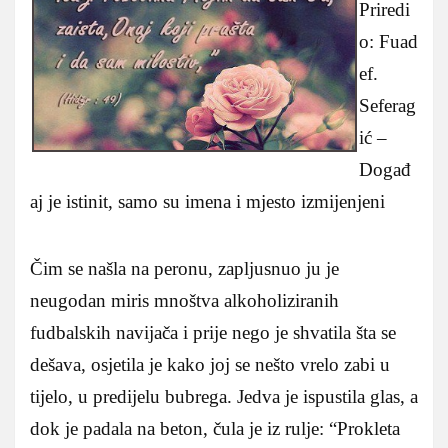
Priredi
o: Fuad
ef.
Seferag
ić –
Događ
aj je istinit, samo su imena i mjesto izmijenjeni
Čim se našla na peronu, zapljusnuo ju je
neugodan miris mnoštva alkoholiziranih
fudbalskih navijača i prije nego je shvatila šta se
dešava, osjetila je kako joj se nešto vrelo zabi u
tijelo, u predijelu bubrega. Jedva je ispustila glas, a
dok je padala na beton, čula je iz rulje: “Prokleta