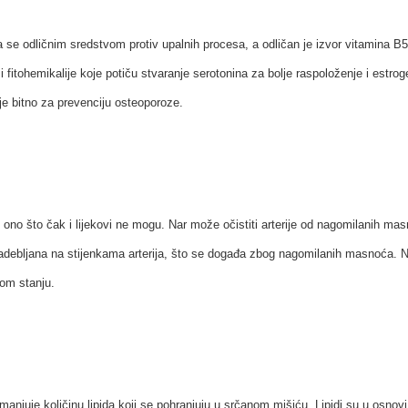
 se odličnim sredstvom protiv upalnih procesa, a odličan je izvor vitamina B5, 
ži fitohemikalije koje potiču stvaranje serotonina za bolje raspoloženje i estr
je bitno za prevenciju osteoporoze.
ono što čak i lijekovi ne mogu. Nar može očistiti arterije od nagomilanih masn
 zadebljana na stijenkama arterija, što se događa zbog nagomilanih masnoća.
N
om stanju.
njuje količinu lipida koji se pohranjuju u srčanom mišiću. Lipidi su u osnov