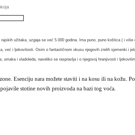
kcija
 i rajskih užitaka, uzgaja se već 5.000 godina. Ima puno, puno koštica ( i više
 već i ljekovitosti. Osim o fantastičnom okusu njegovih zrelih sjemenki i jela
a, umaka i sladoleda, naveliko se raspravlja i o njegovoj hranjivosti i ljekovit
ezone. Esenciju nara možete staviti i na kosu ili na kožu. P
e pojavile stotine novih proizvoda na bazi tog voća.