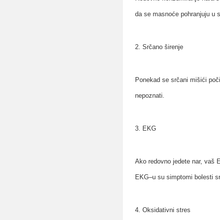
da se masnoće pohranjuju u s
2. Srčano širenje
Ponekad se srčani mišići počin
nepoznati.
3. EKG
Ako redovno jedete nar, vaš E
EKG–u su simptomi bolesti sr
4. Oksidativni stres