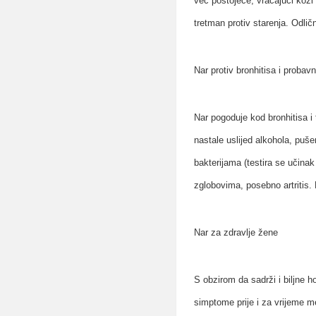
već postojeće, vraćajući koži 
tretman protiv starenja. Odličn
Nar protiv bronhitisa i probav
Nar pogoduje kod bronhitisa i 
nastale uslijed alkohola, puše
bakterijama (testira se učina
zglobovima, posebno artritis.
Nar za zdravlje žene
S obzirom da sadrži i biljne
simptome prije i za vrijeme m