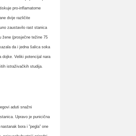
tiskuje pro-inflamatorne
ne dvije različite
uno zaustavilo rast stanica
ju žene (prosječne težine 75
okazala da i jedna šalica soka
 dojke. Veliki potencijal nara
tih istraživačkih studija.
jegovi aduti snažni
 stanica. Upravo je punicična
 nastanak bora i ”pegla” one