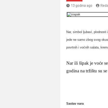
13 godina ago
Reda
Nar, simbol ljubavi, plodnosti
jede ne samo zbog svog okusa,
povrtnih i voćnih salata, krem
Nar ili šipak je voće s
godina na tržištu su s
Sastav nara