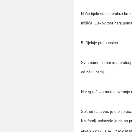
Naše tijelo stalno prolazi kro
mišića. Ljekovitost nara poma
5. Djeluje protuupalno
Svi znamo da nar ima protuup
od boli i patnji.
Nar sprečava metastaziranje 
Sok od nara već je otprije poz
Kaliforniji pokazalo je da on 
znanstvenici izjavili kako je 