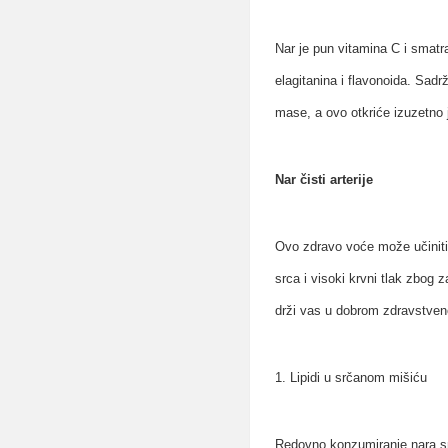
Nar je pun vitamina C i smatra
elagitanina i flavonoida. Sadr
mase, a ovo otkriće izuzetno 
Nar čisti arterije
Ovo zdravo voće može učiniti 
srca i visoki krvni tlak zbog
drži vas u dobrom zdravstven
1. Lipidi u srčanom mišiću
Redovno konzumiranje nara sma