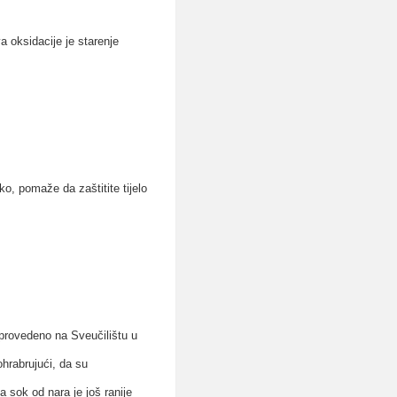
a oksidacije je starenje
, pomaže da zaštitite tijelo
e provedeno na Sveučilištu u
ohrabrujući, da su
a sok od nara je još ranije