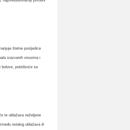
, najsveobuhvatniji prirodni
manjuje štetne posljedice
pala izazvanih virusima i
ke bolove, poteškoće sa
že te ublažava neželjene
između ostalog ublažava ili