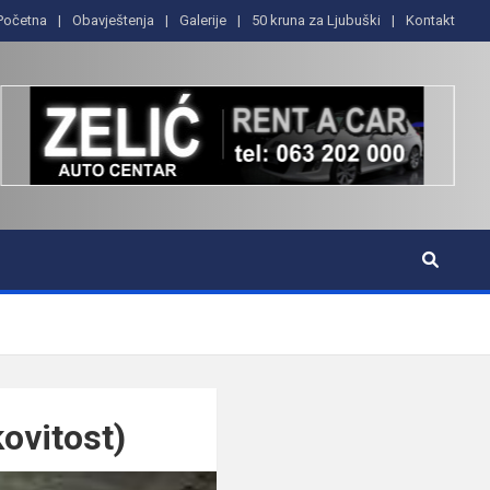
Početna
Obavještenja
Galerije
50 kruna za Ljubuški
Kontakt
kovitost)