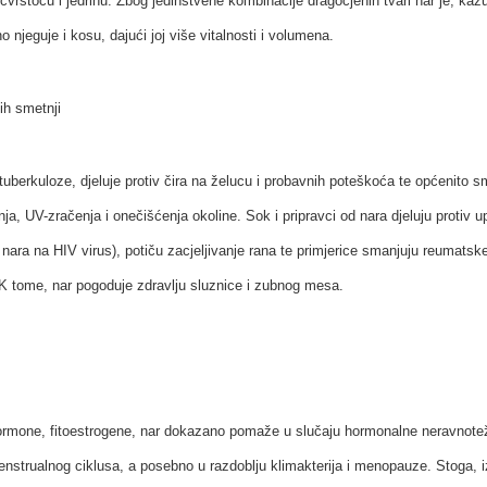
čvrstoću i jedrinu. Zbog jedinstvene kombinacije dragocjenih tvari nar je, kažu
o njeguje i kosu, dajući joj više vitalnosti i volumena.
nih smetnji
tuberkuloze, djeluje protiv čira na želucu i probavnih poteškoća te općenito s
nja, UV-zračenja i onečišćenja okoline. Sok i pripravci od nara djeluju protiv u
k nara na HIV virus), potiču zacjeljivanje rana te primjerice smanjuju reumats
 K tome, nar pogoduje zdravlju sluznice i zubnog mesa.
 hormone, fitoestrogene, nar dokazano pomaže u slučaju hormonalne neravnote
enstrualnog ciklusa, a posebno u razdoblju klimakterija i menopauze. Stoga, 