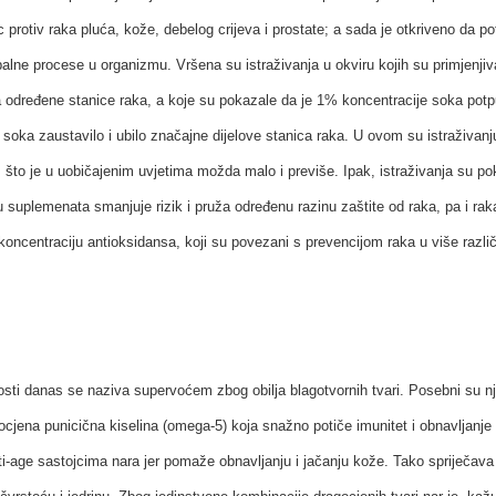
 protiv raka pluća, kože, debelog crijeva i prostate; a sada je otkriveno da po
palne procese u organizmu. Vršena su istraživanja u okviru kojih su primjenjiva
 određene stanice raka, a koje su pokazale da je 1% koncentracije soka potp
 soka zaustavilo i ubilo značajne dijelove stanica raka. U ovom su istraživan
o, što je u uobičajenim uvjetima možda malo i previše. Ipak, istraživanja su p
u suplemenata smanjuje rizik i pruža određenu razinu zaštite od raka, pa i raka
 koncentraciju antioksidansa, koji su povezani s prevencijom raka u više različi
nosti danas se naziva supervoćem zbog obilja blagotvornih tvari. Posebni su n
agocjena punicična kiselina (omega-5) koja snažno potiče imunitet i obnavljanje
i-age sastojcima nara jer pomaže obnavljanju i jačanju kože. Tako spriječava