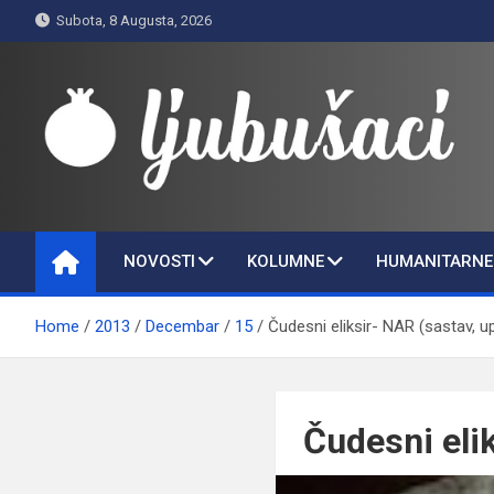
Skip
Subota, 8 Augusta, 2026
to
content
Ljubušaci
Svom voljenom gradu
NOVOSTI
KOLUMNE
HUMANITARNE 
Home
2013
Decembar
15
Čudesni eliksir- NAR (sastav, up
Čudesni elik