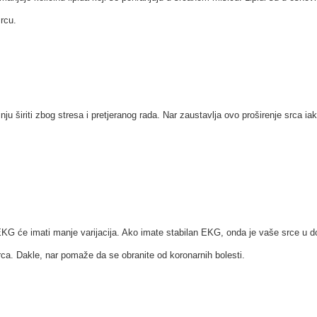
rcu.
ju širiti zbog stresa i pretjeranog rada. Nar zaustavlja ovo proširenje srca iak
KG će imati manje varijacija. Ako imate stabilan EKG, onda je vaše srce u dob
ca. Dakle, nar pomaže da se obranite od koronarnih bolesti.