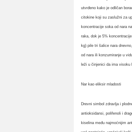
utvrđeno kako je odličan borac
citokine koji su zaslužni za u
koncentracije soka od nara na
raka, dok je 5% koncentracije
kg) pile tri šalice nara dnevn
od nara ili konzumiranje u vid
leži u činjenici da ima visoku
Nar kao eliksir mladosti
Drevni simbol zdravlja i plod
antioksidansi, polifenoli i dr
kiselina među najmoćnijim ant