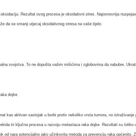
z oksidaciju. Rezultat ovog procesa je oksidativni stres. Najosnovnija nuspojav
že da se smanji utjecaj oksidativnog stresa na vaše tijelo.
alna svojstva. To ne dopušta vašim mišićima i zglobovima da nabubre. Ukratko
raka dojke
nat kao aktivan sastojak u borbi protiv nekoliko vrsta tumora, no istraživanj
prekida tri ključna procesa u razvoju metastaza raka dojke. Rezultati su toliko 
sok od nara potencijalno jako učinkovita metoda za prevenciju raka općenito. Z