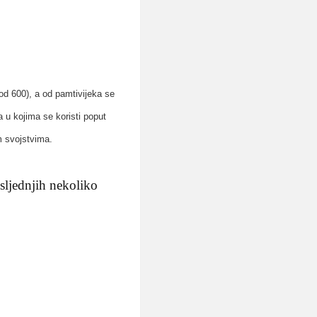
 od 600), a od pamtivijeka se
 u kojima se koristi poput
im svojstvima.
osljednjih nekoliko