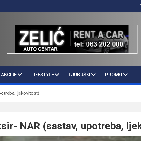
AKCIJE
LIFESTYLE
LJUBUŠKI
PROMO
otreba, ljekovitost)
sir- NAR (sastav, upotreba, lje