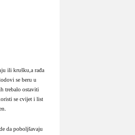
ju ili krušku,a rađa
lodovi se beru u
 trebalo ostaviti
sti se cvijet i list
en.
de da poboljšavaju