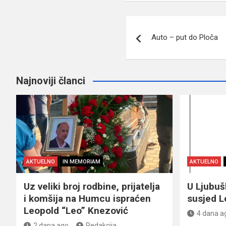
Navigacija
Auto – put do Ploča
članaka
Najnoviji članci
AKTUELNO
IN MEMORIAM
AKTUELNO
Uz veliki broj rodbine, prijatelja
U Ljubu
i komšija na Humcu ispraćen
susjed L
Leopold “Leo” Knezović
4 dana a
2 dana ago
Redakcija