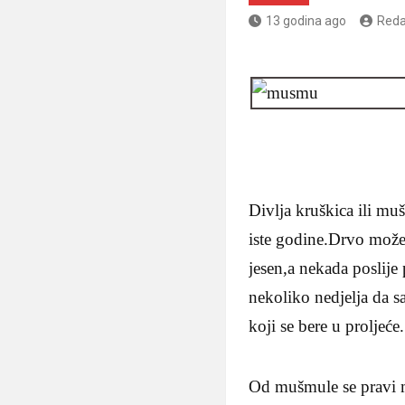
13 godina ago
Reda
Divlja kruškica ili mu
iste godine.Drvo može
jesen,a nekada poslije
nekoliko nedjelja da sa
koji se bere u proljeće
Od mušmule se pravi m