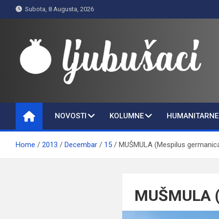
Skip
Subota, 8 Augusta, 2026
to
content
Ljubušaci
Svom voljenom gradu
NOVOSTI
KOLUMNE
HUMANITARNE 
Home
2013
Decembar
15
MUŠMULA (Mespilus germanic
MUŠMULA (M