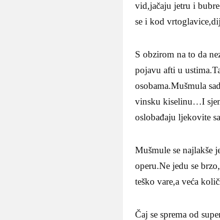
vid,jačaju jetru i bub
se i kod vrtoglavice,di
S obzirom na to da nez
pojavu afti u ustima.T
osobama.Mušmula sadrž
vinsku kiselinu…I sjem
oslobađaju ljekovite s
Mušmule se najlakše je
operu.Ne jedu se brzo,s
teško vare,a veća koli
Čaj se sprema od supen