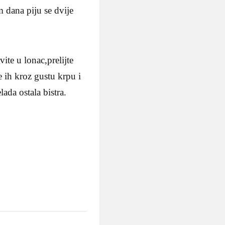
 dana piju se dvije
te u lonac,prelijte
e ih kroz gustu krpu i
ada ostala bistra.