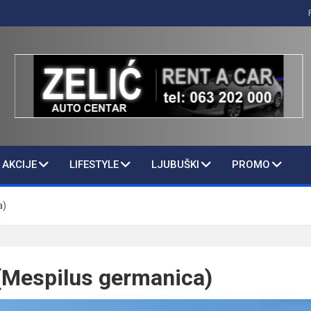
AKCIJE
LIFESTYLE
LJUBUŠKI
PROMO
a)
espilus germanica)