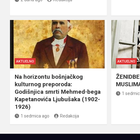
AKTUELNO
AKTUELNO
Na horizontu bošnjačkog
ŽENIDBE
kulturnog preporoda:
MUSLIMA
Godišnjica smrti Mehmed-bega
1 sedmic
Kapetanovića Ljubušaka (1902-
1926)
1 sedmica ago
Redakcija