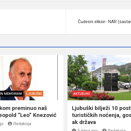
Čudesni eliksir- NAR (sastav
IN MEMORIAM
LJUBUŠKI
AKTUELNO
škom preminuo naš
Ljubuški bilježi 10 post
eopold “Leo” Knezović
turističkih noćenja, gos
ak država
go
Redakcija
5 dana ago
Redakcija