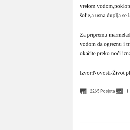
vrelom vodom,poklope,
šolje,a usna duplja se
Za pripremu marmelade,
vodom da ogreznu i tri
okačite preko noći izna
Izvor:Novosti-Život p
2265 Posjeta
1