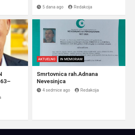
5 dana ago
Redakcija
AKTUELNO
IN MEMORIAM
N
Smrtovnica rah.Adnana
963–
Nevesinjca
4 sedmice ago
Redakcija
a