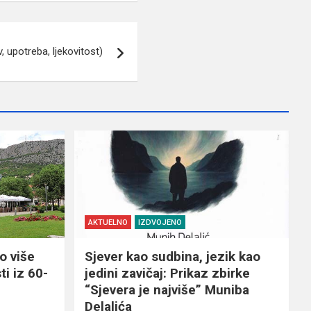
, upotreba, ljekovitost)
AKTUELNO
IZDVOJENO
o više
Sjever kao sudbina, jezik kao
ti iz 60-
jedini zavičaj: Prikaz zbirke
“Sjevera je najviše” Muniba
Delalića