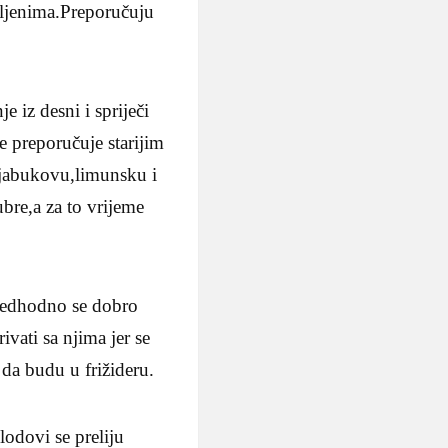
koljenima.Preporučuju
 iz desni i spriječi
e preporučuje starijim
,jabukovu,limunsku i
bre,a za to vrijeme
predhodno se dobro
ivati sa njima jer se
 da budu u frižideru.
lodovi se preliju