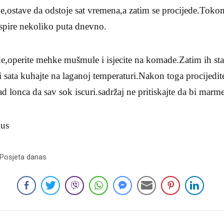
ostave da odstoje sat vremena,a zatim se procijede.Tokom
 ispire nekoliko puta dnevno.
operite mehke mušmule i isjecite na komade.Zatim ih stavi
 sata kuhajte na laganoj temperaturi.Nakon toga procijedit
d lonca da sav sok iscuri.sadržaj ne pritiskajte da bi marmel
lus
 Posjeta danas