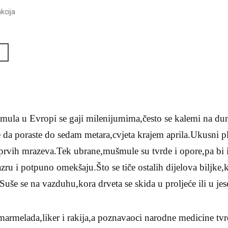
kcija
šmula u Evropi se gaji milenijumima,često se kalemi na dun
 da poraste do sedam metara,cvjeta krajem aprila.Ukusni p
 prvih mrazeva.Tek ubrane,mušmule su tvrde i opore,pa bi ih
zru i potpuno omekšaju.Što se tiče ostalih dijelova biljke,kori
.Suše se na vazduhu,kora drveta se skida u proljeće ili u jes
armelada,liker i rakija,a poznavaoci narodne medicine tvr