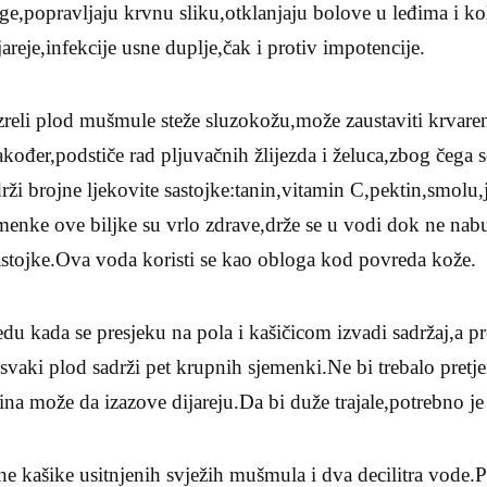
rege,popravljaju krvnu sliku,otklanjaju bolove u leđima i 
jareje,infekcije usne duplje,čak i protiv impotencije.
reli plod mušmule steže sluzokožu,može zaustaviti krvarenje
akođer,podstiče rad pljuvačnih žlijezda i želuca,zbog čega s
i brojne ljekovite sastojke:tanin,vitamin C,pektin,smolu
enke ove biljke su vrlo zdrave,drže se u vodi dok ne nabu
astojke.Ova voda koristi se kao obloga kod povreda kože.
du kada se presjeku na pola i kašičicom izvadi sadržaj,a 
vaki plod sadrži pet krupnih sjemenki.Ne bi trebalo pretjer
čina može da izazove dijareju.Da bi duže trajale,potrebno je
e kašike usitnjenih svježih mušmula i dva decilitra vode.P