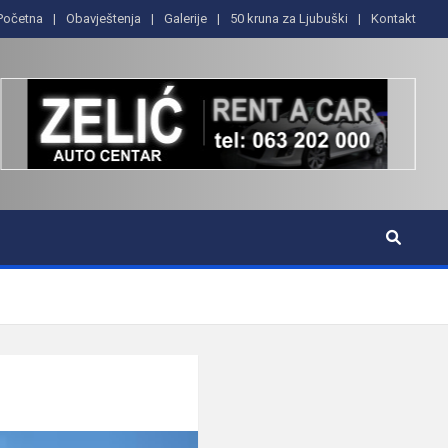
Početna
Obavještenja
Galerije
50 kruna za Ljubuški
Kontakt