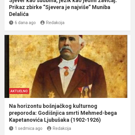
Sjever kao sudbina, jezik kao jedini zavičaj:
Prikaz zbirke “Sjevera je najviše” Muniba
Delalića
6 dana ago
Redakcija
AKTUELNO
Na horizontu bošnjačkog kulturnog
preporoda: Godišnjica smrti Mehmed-bega
Kapetanovića Ljubušaka (1902-1926)
1 sedmica ago
Redakcija