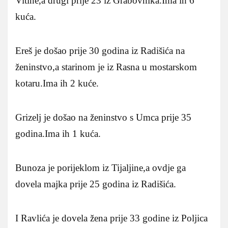
Vitine,a drugi prije 23 iz Grabovnika.Ima ih 6
kuća.
Ereš je došao prije 30 godina iz Radišića na
ženinstvo,a starinom je iz Rasna u mostarskom
kotaru.Ima ih 2 kuće.
Grizelj je došao na ženinstvo s Umca prije 35
godina.Ima ih 1 kuća.
Bunoza je porijeklom iz Tijaljine,a ovdje ga
dovela majka prije 25 godina iz Radišića.
I Ravlića je dovela žena prije 33 godine iz Poljica