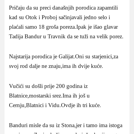
Pričaju da su preci današnjih porodica zapamtili
kad su Otok i Proboj sačinjavali jedno selo i
plaćali samo 18 groša poreza.Ipak je išao glavar
Tadija Bandur u Travnik da se tuži na velik porez.
Najstarija porodica je Galijat.Oni su starjenici,za
svoj rod dalje ne znaju,ima ih dvije kuće.
Vučići su došli prije 200 godina iz
Blatnice,mostarski srez.Ima ih još u
Cernju,Blatnici i Vidu.Ovdje ih tri kuće.
Banduri misle da su iz Stona,jer i tamo ima istoga