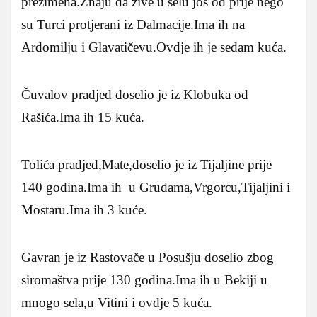
prezimena.Znaju da žive u selu još od prije nego
su Turci protjerani iz Dalmacije.Ima ih na
Ardomilju i Glavatičevu.Ovdje ih je sedam kuća.
Čuvalov pradjed doselio je iz Klobuka od
Rašića.Ima ih 15 kuća.
Tolića pradjed,Mate,doselio je iz Tijaljine prije
140 godina.Ima ih u Grudama,Vrgorcu,Tijaljini i
Mostaru.Ima ih 3 kuće.
Gavran je iz Rastovače u Posušju doselio zbog
siromaštva prije 130 godina.Ima ih u Bekiji u
mnogo sela,u Vitini i ovdje 5 kuća.