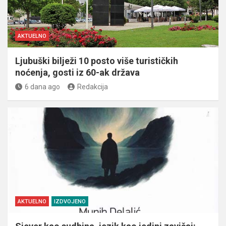
AKTUELNO
Ljubuški bilježi 10 posto više turističkih
noćenja, gosti iz 60-ak država
6 dana ago
Redakcija
AKTUELNO
IZDVOJENO