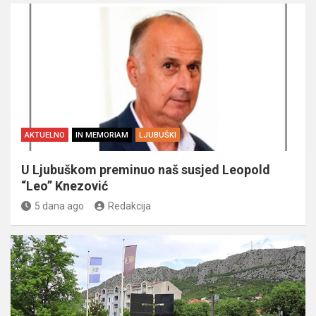
AKTUELNO
IN MEMORIAM
LJUBUŠKI
U Ljubuškom preminuo naš susjed Leopold
“Leo” Knezović
5 dana ago
Redakcija