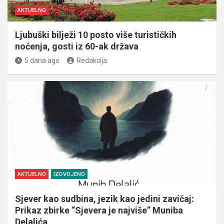
AKTUELNO
Ljubuški bilježi 10 posto više turističkih
noćenja, gosti iz 60-ak država
5 dana ago
Redakcija
AKTUELNO
IZDVOJENO
Sjever kao sudbina, jezik kao jedini zavičaj:
Prikaz zbirke “Sjevera je najviše” Muniba
Delalića