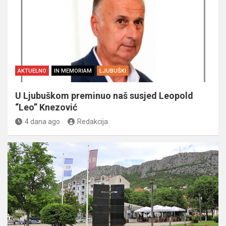
AKTUELNO
IN MEMORIAM
LJUBUŠKI
U Ljubuškom preminuo naš susjed Leopold
“Leo” Knezović
4 dana ago
Redakcija