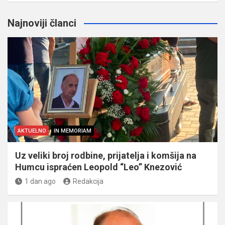
Najnoviji članci
AKTUELNO
IN MEMORIAM
Uz veliki broj rodbine, prijatelja i komšija na
Humcu ispraćen Leopold “Leo” Knezović
1 dan ago
Redakcija