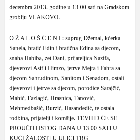
decembra 2013. godine u 13 00 sati na Gradskom
groblju VLAKOVO.
O Ž A L O Š Ć E N I : suprug Džemal, kćerka
Sanela, bratić Edin i bratična Edina sa djecom,
snaha Habiba, zet Đani, prijateljica Nazifa,
djeverovi Asif i Himzo, jetrve Mejra i Fahra sa
djecom Sahrudinom, Sanitom i Senadom, ostali
djeverovi i jetrve sa djecom, porodice Sarajčić,
Mahić, Fazlagić, Hrasnica, Tanović,
Mehmedbašić, Burzić, Hasandedić, te ostala
rodbina, prijatelji i komšije. TEVHID ĆE SE
PROUČITI ISTOG DANA U 13 00 SATI U
KUĆI ŽALOSTI U ULICI TRG