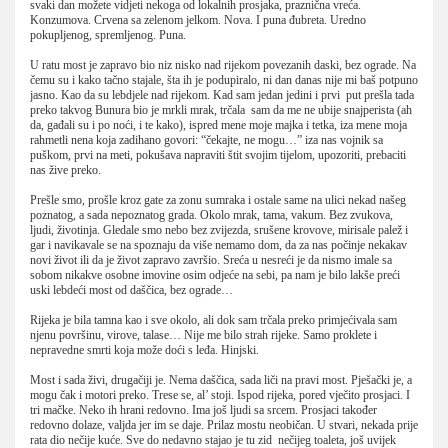
svaki dan možete vidjeti nekoga od lokalnih prosjaka, praznična vreća.
Konzumova. Crvena sa zelenom jelkom. Nova. I puna đubreta. Uredno
pokupljenog, spremljenog. Puna.
U ratu most je zapravo bio niz nisko nad rijekom povezanih daski, bez ograde. Na
čemu su i kako tačno stajale, šta ih je podupiralo, ni dan danas nije mi baš potpuno
jasno. Kao da su lebdjele nad rijekom. Kad sam jedan jedini i prvi put prešla tada
preko takvog Bunura bio je mrkli mrak, trčala sam da me ne ubije snajperista (ah
da, gađali su i po noći, i te kako), ispred mene moje majka i tetka, iza mene moja
rahmetli nena koja zadihano govori: “čekajte, ne mogu…” iza nas vojnik sa
puškom, prvi na meti, pokušava napraviti štit svojim tijelom, upozoriti, prebaciti
nas žive preko.
Prešle smo, prošle kroz gate za zonu sumraka i ostale same na ulici nekad našeg
poznatog, a sada nepoznatog grada. Okolo mrak, tama, vakum. Bez zvukova,
ljudi, životinja. Gledale smo nebo bez zvijezda, srušene krovove, mirisale palež i
gar i navikavale se na spoznaju da više nemamo dom, da za nas počinje nekakav
novi život ili da je život zapravo završio. Sreća u nesreći je da nismo imale sa
sobom nikakve osobne imovine osim odjeće na sebi, pa nam je bilo lakše preći
uski lebdeći most od daščica, bez ograde…
Rijeka je bila tamna kao i sve okolo, ali dok sam trčala preko primjećivala sam
njenu površinu, virove, talase… Nije me bilo strah rijeke. Samo proklete i
nepravedne smrti koja može doći s leđa. Hinjski.
Most i sada živi, drugačiji je. Nema daščica, sada liči na pravi most. Pješački je, a
mogu čak i motori preko. Trese se, al’ stoji. Ispod rijeka, pored vječito prosjaci. I
tri mačke. Neko ih hrani redovno. Ima još ljudi sa srcem. Prosjaci također
redovno dolaze, valjda jer im se daje. Prilaz mostu neobičan. U stvari, nekada prije
rata dio nečije kuće. Sve do nedavno stajao je tu zid nečijeg toaleta, još uvijek