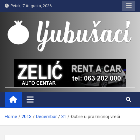
Skip
Petak, 7 Augusta, 2026
to
content
Ljubušaci
Svom voljenom gradu
Home
2013
Decembar
31
Đubre u prazničnoj vreći