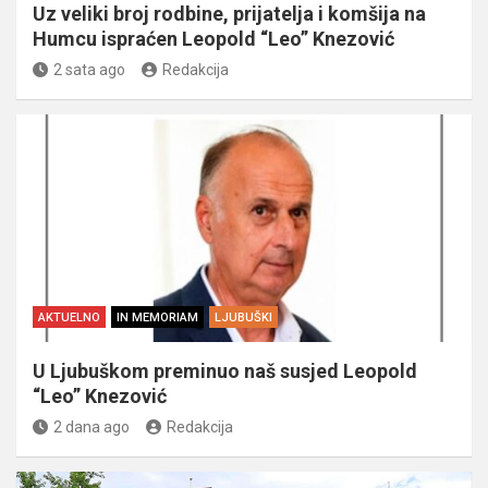
Uz veliki broj rodbine, prijatelja i komšija na
Humcu ispraćen Leopold “Leo” Knezović
2 sata ago
Redakcija
AKTUELNO
IN MEMORIAM
LJUBUŠKI
U Ljubuškom preminuo naš susjed Leopold
“Leo” Knezović
2 dana ago
Redakcija