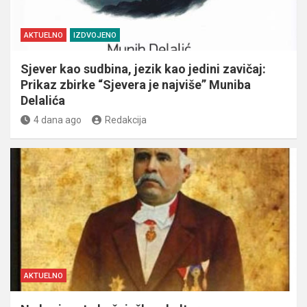
AKTUELNO
IZDVOJENO
Sjever kao sudbina, jezik kao jedini zavičaj:
Prikaz zbirke “Sjevera je najviše” Muniba
Delalića
4 dana ago
Redakcija
AKTUELNO