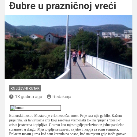
Đubre u prazničnoj vreći
KNJIŽEVNI KUTAK
13 godina ago
Redakcija
Bunurski most u Mostaru je vrlo neobičan most. Prije rata nije ga bilo. Kažem
prije rata, jer ta virtualna crta koja razdvaja vremenski tok na “prije” i “poslije”
zaista je stvarna i opipljiva. Gotovo kao mjesto gdje prelazimo iz jedne paralelne
stvarnosti u drugu. Mjesto gdje se susreću svjetovi, kapija za zonu sumraka.
Prilazim mostu jutros kad sam krenula na posao, kad na mjestu gdje inače gotovo