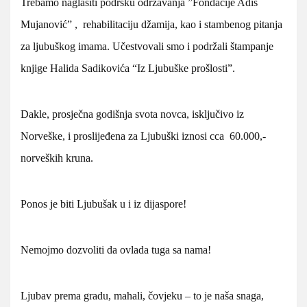
Trebamo naglasiti podršku održavanja ”Fondacije Adis
Mujanović” , rehabilitaciju džamija, kao i stambenog pitanja
za ljubuškog imama. Učestvovali smo i podržali štampanje
knjige Halida Sadikovića “Iz Ljubuške prošlosti”.
Dakle, prosječna godišnja svota novca, isključivo iz
Norveške, i proslijeđena za Ljubuški iznosi cca 60.000,-
norveških kruna.
Ponos je biti Ljubušak u i iz dijaspore!
Nemojmo dozvoliti da ovlada tuga sa nama!
Ljubav prema gradu, mahali, čovjeku – to je naša snaga,