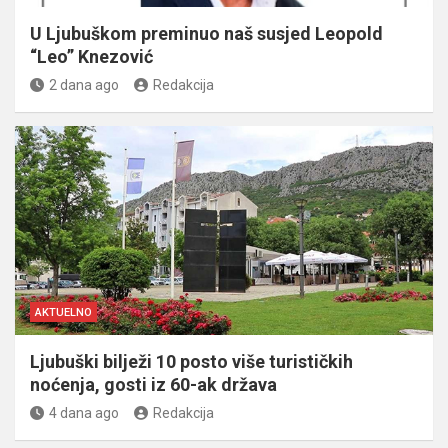
U Ljubuškom preminuo naš susjed Leopold
“Leo” Knezović
2 dana ago
Redakcija
AKTUELNO
Ljubuški bilježi 10 posto više turističkih
noćenja, gosti iz 60-ak država
4 dana ago
Redakcija