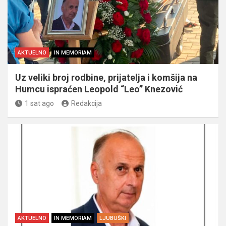
AKTUELNO
IN MEMORIAM
Uz veliki broj rodbine, prijatelja i komšija na
Humcu ispraćen Leopold “Leo” Knezović
1 sat ago
Redakcija
AKTUELNO
IN MEMORIAM
LJUBUŠKI