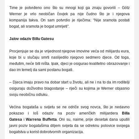
Time je potvrđeno ono što su mnogi koji ga znaju govorili – Götz
Werner je vrlo neobičan čovjek pa nije čudno što je i njegova
kompanija takva. On sam potvrdio je riječima: “Nije sramota postati
bogat, ali sramota je bogat umrijeti”.
Jalov odaziv Billu Gatesu
Procjenjuje se da je vrijednost njegove imovine veća od milijardu eura,
koje bi u slučaju smrti naslijedilo njegovo sedmero djece. Od toga,
međutim, neće biti ništa. Ipak, djeci je osigurao kvalitetno obrazovanje i
dao im temelj da sami postanu bogati.
– Djeca imaju pravo na dobar start u životu, ali ne i na to da im roditelji
osiguraju doživotno blagostanje – riječi su kojima je Werner objasnio
svoju neobičnu odluku.
Većina bogataša u svijetu se ne odriče svog novca, što je nedavno
pokazao i loš odaziv na poziv američkih milijardera
Billa
Gatesa
i
Warrena Buffetta
. Oni su, naime, prije desetak dana uputili
javni poziv bogatašima diljem svijeta da se odreknu polovice svojega
bogatstva u korist dobrotvornih organizacija.