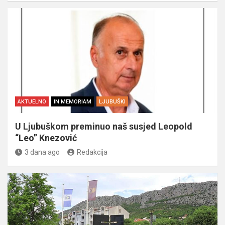
AKTUELNO
IN MEMORIAM
LJUBUŠKI
U Ljubuškom preminuo naš susjed Leopold
“Leo” Knezović
3 dana ago
Redakcija