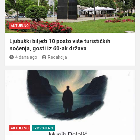
AKTUELNO
Ljubuški bilježi 10 posto više turističkih
noćenja, gosti iz 60-ak država
4 dana ago
Redakcija
AKTUELNO
IZDVOJENO