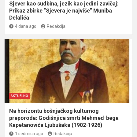
Sjever kao sudbina, jezik kao jedini zavičaj:
Prikaz zbirke “Sjevera je najviše” Muniba
Delalića
4 dana ago
Redakcija
AKTUELNO
Na horizontu bošnjačkog kulturnog
preporoda: Godišnjica smrti Mehmed-bega
Kapetanovića Ljubušaka (1902-1926)
1 sedmica ago
Redakcija