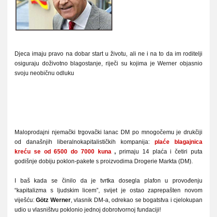
Djeca imaju pravo na dobar start u životu, ali ne i na to da im roditelji
osiguraju doživotno blagostanje, riječi su kojima je Werner objasnio
svoju neobičnu odluku
Maloprodajni njemački trgovački lanac DM po mnogočemu je drukčiji
od današnjih liberalnokapitalističkih kompanija:
plaće blagajnica
kreću se od 6500 do 7000 kuna
,
primaju 14 plaća i četiri puta
godišnje dobiju poklon-pakete s proizvodima Drogerie Markta (DM).
I baš kada se činilo da je tvrtka dosegla plafon u provođenju
“kapitalizma s ljudskim licem”, svijet je ostao zaprepašten novom
viješću:
Götz Werner
, vlasnik DM-a, odrekao se bogatstva i cjelokupan
udio u vlasništvu poklonio jednoj dobrotvornoj fundaciji!