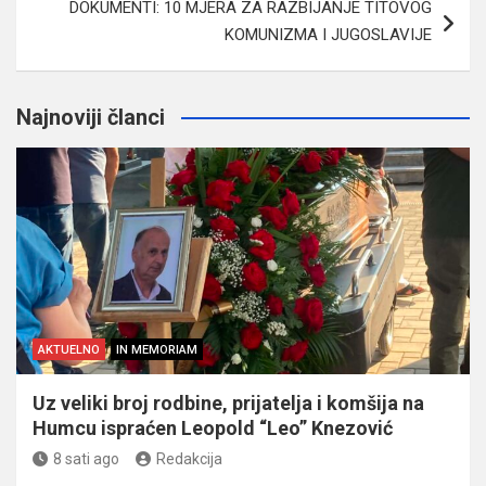
DOKUMENTI: 10 MJERA ZA RAZBIJANJE TITOVOG
KOMUNIZMA I JUGOSLAVIJE
Najnoviji članci
AKTUELNO
IN MEMORIAM
Uz veliki broj rodbine, prijatelja i komšija na
Humcu ispraćen Leopold “Leo” Knezović
8 sati ago
Redakcija