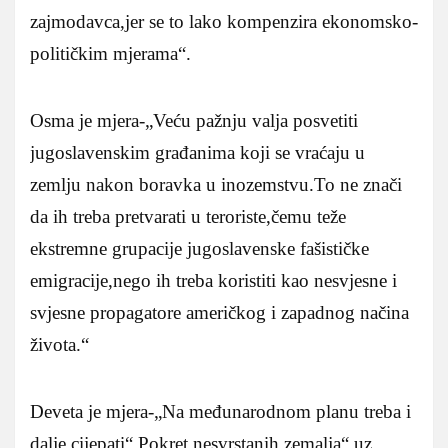
zajmodavca,jer se to lako kompenzira ekonomsko-
političkim mjerama“.
Osma je mjera-„Veću pažnju valja posvetiti
jugoslavenskim građanima koji se vraćaju u
zemlju nakon boravka u inozemstvu.To ne znači
da ih treba pretvarati u teroriste,čemu teže
ekstremne grupacije jugoslavenske fašističke
emigracije,nego ih treba koristiti kao nesvjesne i
svjesne propagatore američkog i zapadnog načina
života.“
Deveta je mjera-„Na međunarodnom planu treba i
dalje cijepati“ Pokret nesvrstanih zemalja“ uz