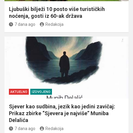
Ljubuški bilježi 10 posto više turističkih
noćenja, gosti iz 60-ak država
7 dana ago
Redakcija
AKTUELNO
IZDVOJENO
Sjever kao sudbina, jezik kao jedini zavičaj:
Prikaz zbirke “Sjevera je najviše” Muniba
Delalića
7 dana ago
Redakcija