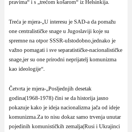
pravima“ i s „trećom košarom“ iz Helsinkija.
Treća je mjera-„U interesu je SAD-a da pomažu
one centralističke snage u Jugoslaviji koje su
spremne na otpor SSSR-uIstodobno,jednako je
važno pomagati i sve separatističke-nacionalističke
snage,jer su one prirodni neprijatelj komunizma
kao ideologije“.
Četvrta je mjera-„Posljednjih desetak
godina(1968-1978) čini se da historija jasno
pokazuje kako je ideja nacionalizma jača od ideje
komunizma.Za to nisu dokaz samo trvenja unutar
pojedinih komunističkih zemalja(Rusi i Ukrajinci