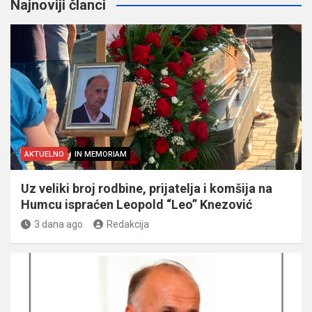
Najnoviji članci
AKTUELNO
IN MEMORIAM
Uz veliki broj rodbine, prijatelja i komšija na
Humcu ispraćen Leopold “Leo” Knezović
3 dana ago
Redakcija