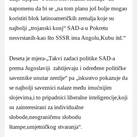
napomenu da bi se „na tom planu još bolje mogao
koristiti blok latinoameričkih zemalja koje su
najbolji „trojanski konj“ SAD-a u Pokretu
nesvrstanih-kao što SSSR ima Angolu,Kubu itd.“
Deseta je mjera-„Takvi zadaci politike SAD-a
prema Jugoslaviji zahtijevaju i određene političke
saveznike unutar zemlje“ pa „iskustvo pokazuje da
se najbolji saveznici nalaze među imućnijim
slojevima,i to pripadnici liberalne inteligencije,koji
su zainteresirani za individualne
slobode,neograničenu slobodu
štampe,umjetničkog stvaranja“.