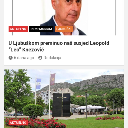
AKTUELNO
IN MEMORIAM
LJUBUŠKI
U Ljubuškom preminuo naš susjed Leopold
“Leo” Knezović
6 dana ago
Redakcija
AKTUELNO