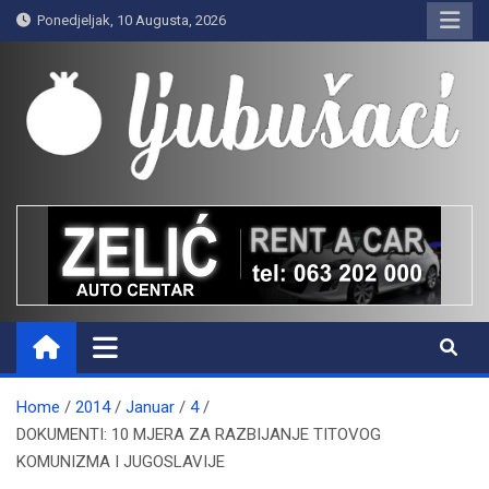
Skip
Ponedjeljak, 10 Augusta, 2026
to
content
Ljubušaci
Svom voljenom gradu
Home
2014
Januar
4
DOKUMENTI: 10 MJERA ZA RAZBIJANJE TITOVOG
KOMUNIZMA I JUGOSLAVIJE