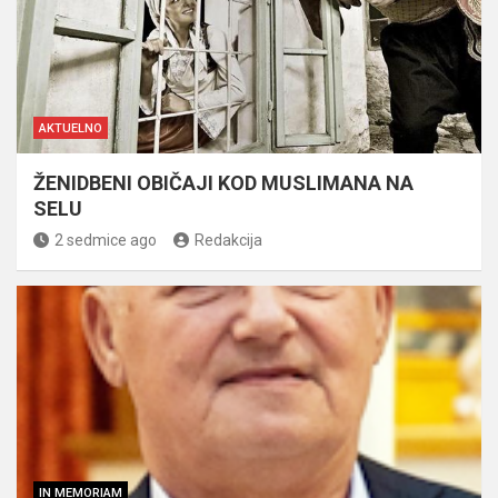
AKTUELNO
ŽENIDBENI OBIČAJI KOD MUSLIMANA NA
SELU
2 sedmice ago
Redakcija
IN MEMORIAM