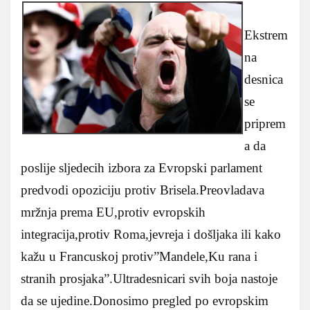
Ekstrem
na
desnica
se
priprem
a da
poslije sljedecih izbora za Evropski parlament
predvodi opoziciju protiv Brisela.Preovladava
mržnja prema EU,protiv evropskih
integracija,protiv Roma,jevreja i došljaka ili kako
kažu u Francuskoj protiv”Mandele,Ku rana i
stranih prosjaka”.Ultradesnicari svih boja nastoje
da se ujedine.Donosimo pregled po evropskim