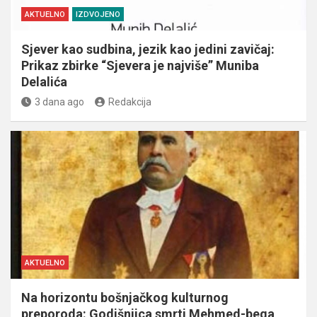
AKTUELNO
IZDVOJENO
Sjever kao sudbina, jezik kao jedini zavičaj:
Prikaz zbirke “Sjevera je najviše” Muniba
Delalića
3 dana ago
Redakcija
AKTUELNO
Na horizontu bošnjačkog kulturnog
preporoda: Godišnjica smrti Mehmed-bega