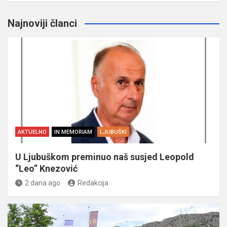
Najnoviji članci
AKTUELNO
IN MEMORIAM
LJUBUŠKI
U Ljubuškom preminuo naš susjed Leopold
“Leo” Knezović
2 dana ago
Redakcija