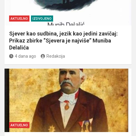
AKTUELNO
IZDVOJENO
Sjever kao sudbina, jezik kao jedini zavičaj:
Prikaz zbirke “Sjevera je najviše” Muniba
Delalića
4 dana ago
Redakcija
AKTUELNO