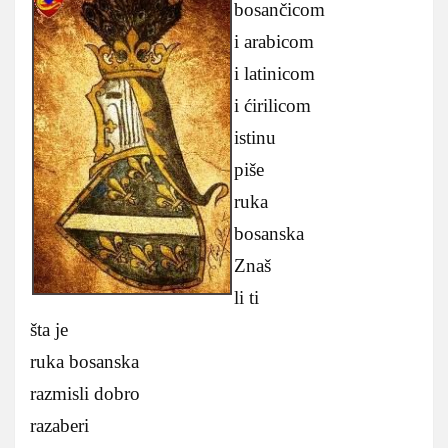
bosančicom
i arabicom
i latinicom
i ćirilicom
istinu
piše
ruka
bosanska
Znaš
li ti
šta je
ruka bosanska
razmisli dobro
razaberi