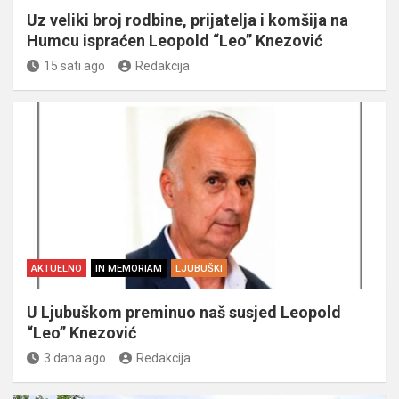
Uz veliki broj rodbine, prijatelja i komšija na
Humcu ispraćen Leopold “Leo” Knezović
15 sati ago
Redakcija
AKTUELNO
IN MEMORIAM
LJUBUŠKI
U Ljubuškom preminuo naš susjed Leopold
“Leo” Knezović
3 dana ago
Redakcija