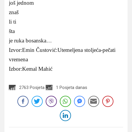
još jednom
znaš
li ti
šta
je ruka bosanska…
Izvor:Emin Čustović:Utemeljena stoljeća-pečati
vremena
Izbor:Kemal Mahić
2763 Posjeta
1 Posjeta danas