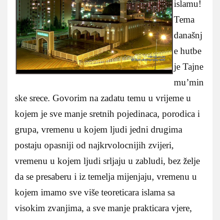
islamu!
Tema
današnj
e hutbe
je Tajne
mu’min
ske srece. Govorim na zadatu temu u vrijeme u
kojem je sve manje sretnih pojedinaca, porodica i
grupa, vremenu u kojem ljudi jedni drugima
postaju opasniji od najkrvolocnijih zvijeri,
vremenu u kojem ljudi srljaju u zabludi, bez želje
da se presaberu i iz temelja mijenjaju, vremenu u
kojem imamo sve više teoreticara islama sa
visokim zvanjima, a sve manje prakticara vjere,