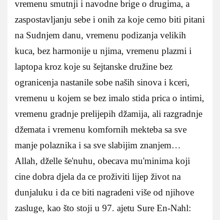
vremenu smutnji i navodne brige o drugima, a
zaspostavljanju sebe i onih za koje cemo biti pitani
na Sudnjem danu, vremenu podizanja velikih
kuca, bez harmonije u njima, vremenu plazmi i
laptopa kroz koje su šejtanske družine bez
ogranicenja nastanile sobe naših sinova i kceri,
vremenu u kojem se bez imalo stida prica o intimi,
vremenu gradnje prelijepih džamija, ali razgradnje
džemata i vremenu komfornih mekteba sa sve
manje polaznika i sa sve slabijim znanjem…
Allah, dželle še'nuhu, obecava mu'minima koji
cine dobra djela da ce proživiti lijep život na
dunjaluku i da ce biti nagradeni više od njihove
zasluge, kao što stoji u 97. ajetu Sure En-Nahl: