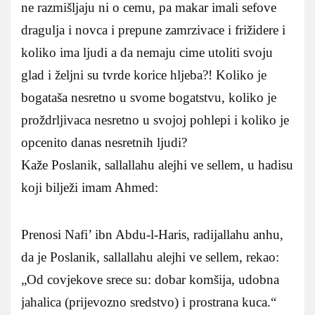
ne razmišljaju ni o cemu, pa makar imali sefove
dragulja i novca i prepune zamrzivace i frižidere i
koliko ima ljudi a da nemaju cime utoliti svoju
glad i željni su tvrde korice hljeba?! Koliko je
bogataša nesretno u svome bogatstvu, koliko je
proždrljivaca nesretno u svojoj pohlepi i koliko je
opcenito danas nesretnih ljudi?
Kaže Poslanik, sallallahu alejhi ve sellem, u hadisu
koji bilježi imam Ahmed:
Prenosi Nafi’ ibn Abdu-l-Haris, radijallahu anhu,
da je Poslanik, sallallahu alejhi ve sellem, rekao:
„Od covjekove srece su: dobar komšija, udobna
jahalica (prijevozno sredstvo) i prostrana kuca.“