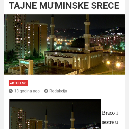
TAJNE MU'MINSKE SRECE
AKTUELNO
13 godina ago
Redakcija
Braco i
sestre u