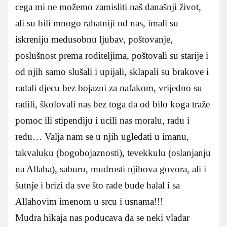
cega mi ne možemo zamisliti naš današnji život,
ali su bili mnogo rahatniji od nas, imali su
iskreniju medusobnu ljubav, poštovanje,
poslušnost prema roditeljima, poštovali su starije i
od njih samo slušali i upijali, sklapali su brakove i
radali djecu bez bojazni za nafakom, vrijedno su
radili, školovali nas bez toga da od bilo koga traže
pomoc ili stipendiju i ucili nas moralu, radu i
redu… Valja nam se u njih ugledati u imanu,
takvaluku (bogobojaznosti), tevekkulu (oslanjanju
na Allaha), saburu, mudrosti njihova govora, ali i
šutnje i brizi da sve što rade bude halal i sa
Allahovim imenom u srcu i usnama!!!
Mudra hikaja nas poducava da se neki vladar