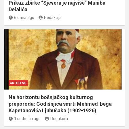
Prikaz zbirke “Sjevera je najviše” Muniba
Delalića
6 dana ago
Redakcija
AKTUELNO
Na horizontu bošnjačkog kulturnog
preporoda: Godišnjica smrti Mehmed-bega
Kapetanovića Ljubušaka (1902-1926)
1 sedmica ago
Redakcija