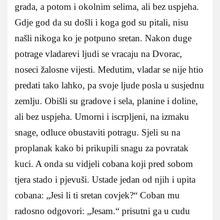
grada, a potom i okolnim selima, ali bez uspjeha.
Gdje god da su došli i koga god su pitali, nisu
našli nikoga ko je potpuno sretan. Nakon duge
potrage vladarevi ljudi se vracaju na Dvorac,
noseci žalosne vijesti. Medutim, vladar se nije htio
predati tako lahko, pa svoje ljude posla u susjednu
zemlju. Obišli su gradove i sela, planine i doline,
ali bez uspjeha. Umorni i iscrpljeni, na izmaku
snage, odluce obustaviti potragu. Sjeli su na
proplanak kako bi prikupili snagu za povratak
kuci. A onda su vidjeli cobana koji pred sobom
tjera stado i pjevuši. Ustade jedan od njih i upita
cobana: „Jesi li ti sretan covjek?“ Coban mu
radosno odgovori: „Jesam.“ prisutni ga u cudu