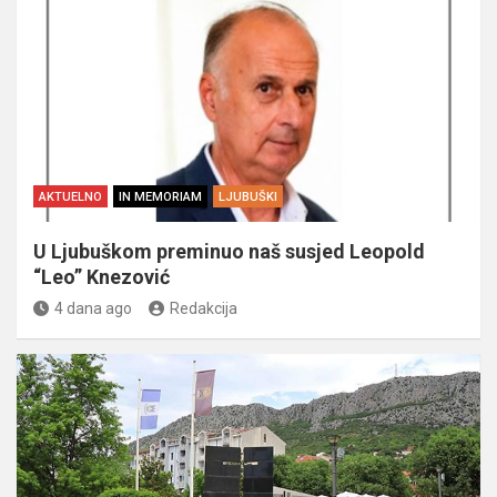
AKTUELNO
IN MEMORIAM
LJUBUŠKI
U Ljubuškom preminuo naš susjed Leopold
“Leo” Knezović
4 dana ago
Redakcija