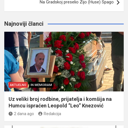
Na Gradskoj preselio Zijo (Huse) Spago
Najnoviji članci
AKTUELNO
IN MEMORIAM
Uz veliki broj rodbine, prijatelja i komšija na
Humcu ispraćen Leopold “Leo” Knezović
2 dana ago
Redakcija