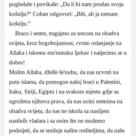
pogledaše i povikaše: „Da li bi nam prodao svoju
košulju?“ Coban odgovori: „Bih, ali ja nemam
košulju.”
Braco i sestre, tragajmo za srecom na obadva
svijeta, kroz bogobojaznost, cvrsto oslanjanje na
Allaha i iskrenu mu'minsku ljubav i natjecimo se u
dobru!
Molim Allaha, dželle še'nuhu, da nas ucvrsti na
putu islama, da pomogne našoj braci u Palestini,
Iraku, Siriji, Egiptu i na svakom mjestu gdje su
ugrožena njihova prava, da nas ucini sretnima na
obadva svijeta, da nas ne iskuša sa nasiljem
nasilnih vladara i sa onim što ne možemo
podnijeti, da se smiluje našim roditeljima, da našu