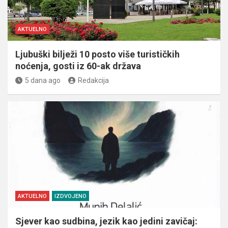
AKTUELNO
Ljubuški bilježi 10 posto više turističkih
noćenja, gosti iz 60-ak država
5 dana ago
Redakcija
AKTUELNO
IZDVOJENO
Sjever kao sudbina, jezik kao jedini zavičaj: