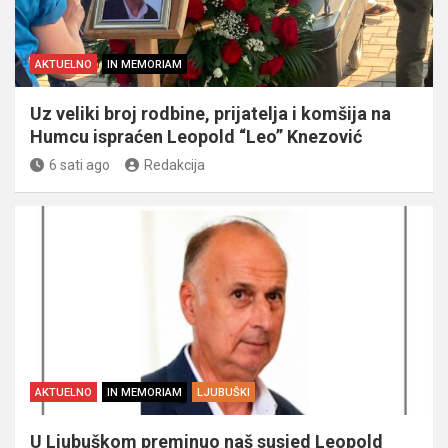
AKTUELNO
IN MEMORIAM
Uz veliki broj rodbine, prijatelja i komšija na
Humcu ispraćen Leopold “Leo” Knezović
6 sati ago
Redakcija
AKTUELNO
IN MEMORIAM
LJUBUŠKI
U Ljubuškom preminuo naš susjed Leopold