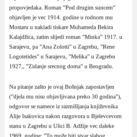
propovjedaka. Roman ”Pod drugim suncem”
objavljen je vec 1914. godine u rodnom mu
Mostaru u nakladi tiskare Muhameda Bekira
Kalajdžica, zatim slijedi roman ”Minka” 1917. u
Sarajevu, pa ”Ana Zolotti” u Zagrebu, ”Rene
Logotetides” u Sarajevu, ”Melika” u Zagrebu
1927,, ”Zidanje srecnog doma” u Beogradu.
Na pitanje zašto je ovaj Bošnjak zapostavljen
(”djela mu nisu objavljivana preko 30 godina”),
odgovor se namece iz razmišljanja književnika
Alije Isakovica nakon razgovora u Bjelevcevom
stanu u Zagrebu u Ulici B. Adžije vec daleke
1969. godine: ”To može biti stvar slabog