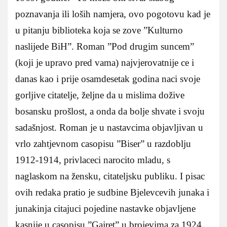
poznavanja ili loših namjera, ovo pogotovu kad je
u pitanju biblioteka koja se zove ”Kulturno
naslijede BiH”. Roman ”Pod drugim suncem”
(koji je upravo pred vama) najvjerovatnije ce i
danas kao i prije osamdesetak godina naci svoje
gorljive citatelje, željne da u mislima dožive
bosansku prošlost, a onda da bolje shvate i svoju
sadašnjost. Roman je u nastavcima objavljivan u
vrlo zahtjevnom casopisu ”Biser” u razdoblju
1912-1914, privlaceci narocito mladu, s
naglaskom na žensku, citateljsku publiku. I pisac
ovih redaka pratio je sudbine Bjelevcevih junaka i
junakinja citajuci pojedine nastavke objavljene
kasnije u casopisu ”Gajret” u brojevima za 1924.