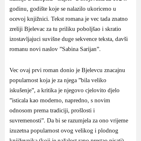
godinu, godište koje se nalazilo ukoriceno u
ocevoj knjižnici. Tekst romana je vec tada znatno
zreliji Bjelevac za tu priliku poboljšao i skratio
izostavljajuci suvišne duge sekvence teksta, davši
romanu novi naslov ”Sabina Sarijan”.
Vec ovaj prvi roman donio je Bjelevcu znacajnu
popularnost koja je za njega ”bila veliko
iskušenje”, a kritika je njegovo cjelovito djelo
”isticala kao moderno, napredno, s novim
odnosom prema tradiciji, prošlosti i
suvremenosti”. Da bi se razumjela za ono vrijeme
izuzetna popularnost ovog velikog i plodnog
književnika (koji je nažalost rano prestao pisati),