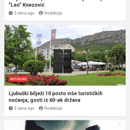
“Leo” Knezović
3 dana ago
Redakcija
AKTUELNO
Ljubuški bilježi 10 posto više turističkih
noćenja, gosti iz 60-ak država
4 dana ago
Redakcija