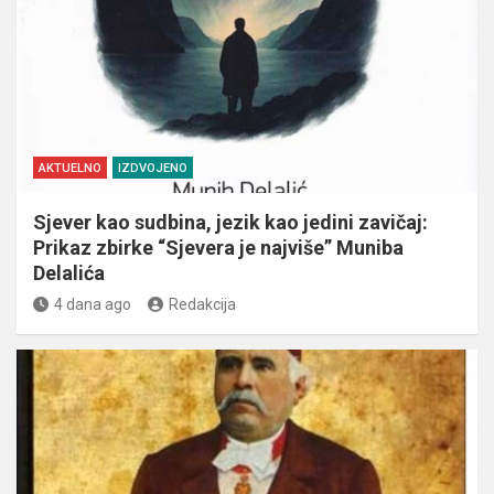
AKTUELNO
IZDVOJENO
Sjever kao sudbina, jezik kao jedini zavičaj:
Prikaz zbirke “Sjevera je najviše” Muniba
Delalića
4 dana ago
Redakcija