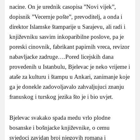
nacine. On je urednik casopisa ”Novi vijek”,
dopisnik ”Vecernje pošte”, prevoditelj, a onda i
direktor Islamske štamparije u Sarajevu, ali radi i
književniku sasvim inkoparibilne poslove, pa je
poreski cinovnik, fabrikant papirnih vreca, revizor
nabavljacke zadruge….Pored licejskih dana
provedenih u Istanbulu, Bjelevac je neko vrijeme i
ataše za kulturu i štampu u Ankari, zanimanje koje
ga je donekle zadovoljavalo zahvaljujuci znanju
franuskog i turskog jezika što je i bio uvjet.
Bjelevac svakako spada medu vrlo plodne
bosanske i bošnjacke književnike, o cemu
svjedoci zavidan broj njegovih romana i