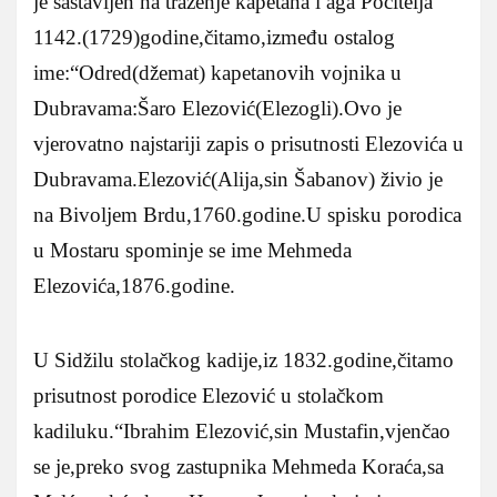
je sastavljen na traženje kapetana i aga Počitelja
1142.(1729)godine,čitamo,između ostalog
ime:“Odred(džemat) kapetanovih vojnika u
Dubravama:Šaro Elezović(Elezogli).Ovo je
vjerovatno najstariji zapis o prisutnosti Elezovića u
Dubravama.Elezović(Alija,sin Šabanov) živio je
na Bivoljem Brdu,1760.godine.U spisku porodica
u Mostaru spominje se ime Mehmeda
Elezovića,1876.godine.
U Sidžilu stolačkog kadije,iz 1832.godine,čitamo
prisutnost porodice Elezović u stolačkom
kadiluku.“Ibrahim Elezović,sin Mustafin,vjenčao
se je,preko svog zastupnika Mehmeda Koraća,sa