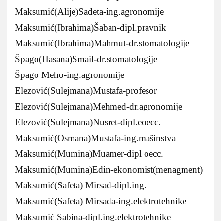
Maksumić(Alije)Sadeta-ing.agronomije
Maksumić(Ibrahima)Šaban-dipl.pravnik
Maksumić(Ibrahima)Mahmut-dr.stomatologije
Špago(Hasana)Smail-dr.stomatologije
Špago Meho-ing.agronomije
Elezović(Sulejmana)Mustafa-profesor
Elezović(Sulejmana)Mehmed-dr.agronomije
Elezović(Sulejmana)Nusret-dipl.eoecc.
Maksumić(Osmana)Mustafa-ing.mašinstva
Maksumić(Mumina)Muamer-dipl oecc.
Maksumić(Mumina)Edin-ekonomist(menagment)
Maksumić(Safeta) Mirsad-dipl.ing.
Maksumić(Safeta) Mirsada-ing.elektrotehnike
Maksumić Sabina-dipl.ing.elektrotehnike