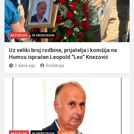
AKTUELNO
IN MEMORIAM
Uz veliki broj rodbine, prijatelja i komšija na
Humcu ispraćen Leopold “Leo” Knezović
2 dana ago
Redakcija
AKTUELNO
IN MEMORIAM
LJUBUŠKI