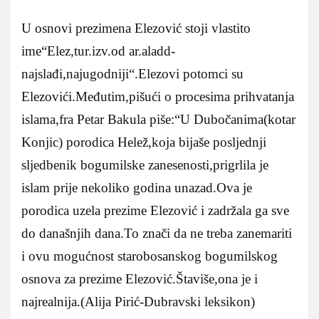
U osnovi prezimena Elezović stoji vlastito
ime“Elez,tur.izv.od ar.aladd-
najslađi,najugodniji“.Elezovi potomci su
Elezovići.Međutim,pišući o procesima prihvatanja
islama,fra Petar Bakula piše:“U Dubočanima(kotar
Konjic) porodica Helež,koja bijaše posljednji
sljedbenik bogumilske zanesenosti,prigrlila je
islam prije nekoliko godina unazad.Ova je
porodica uzela prezime Elezović i zadržala ga sve
do današnjih dana.To znači da ne treba zanemariti
i ovu mogućnost starobosanskog bogumilskog
osnova za prezime Elezović.Štaviše,ona je i
najrealnija.(Alija Pirić-Dubravski leksikon)