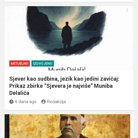
AKTUELNO
IZDVOJENO
Sjever kao sudbina, jezik kao jedini zavičaj:
Prikaz zbirke “Sjevera je najviše” Muniba
Delalića
6 dana ago
Redakcija