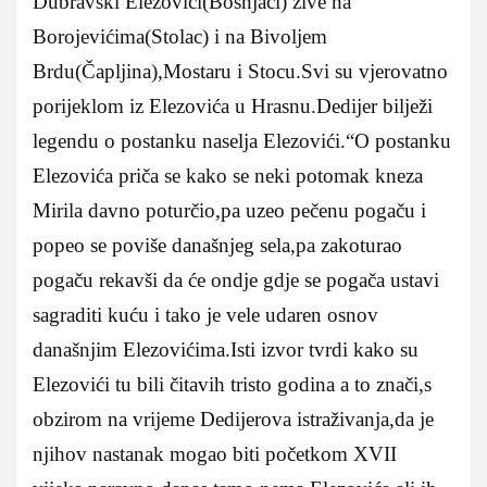
Dubravski Elezovići(Bošnjaci) žive na
Borojevićima(Stolac) i na Bivoljem
Brdu(Čapljina),Mostaru i Stocu.Svi su vjerovatno
porijeklom iz Elezovića u Hrasnu.Dedijer bilježi
legendu o postanku naselja Elezovići.“O postanku
Elezovića priča se kako se neki potomak kneza
Mirila davno poturčio,pa uzeo pečenu pogaču i
popeo se poviše današnjeg sela,pa zakoturao
pogaču rekavši da će ondje gdje se pogača ustavi
sagraditi kuću i tako je vele udaren osnov
današnjim Elezovićima.Isti izvor tvrdi kako su
Elezovići tu bili čitavih tristo godina a to znači,s
obzirom na vrijeme Dedijerova istraživanja,da je
njihov nastanak mogao biti početkom XVII