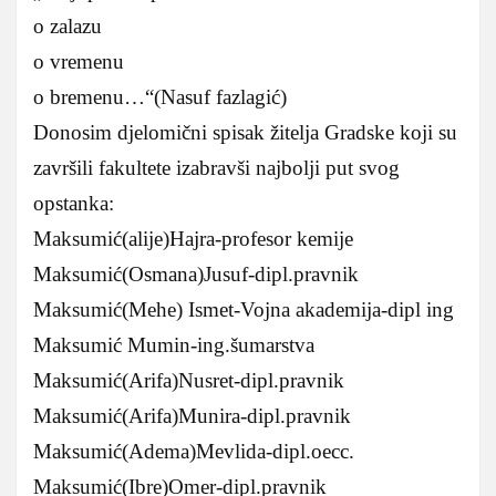
o zalazu
o vremenu
o bremenu…“(Nasuf fazlagić)
Donosim djelomični spisak žitelja Gradske koji su
završili fakultete izabravši najbolji put svog
opstanka:
Maksumić(alije)Hajra-profesor kemije
Maksumić(Osmana)Jusuf-dipl.pravnik
Maksumić(Mehe) Ismet-Vojna akademija-dipl ing
Maksumić Mumin-ing.šumarstva
Maksumić(Arifa)Nusret-dipl.pravnik
Maksumić(Arifa)Munira-dipl.pravnik
Maksumić(Adema)Mevlida-dipl.oecc.
Maksumić(Ibre)Omer-dipl.pravnik