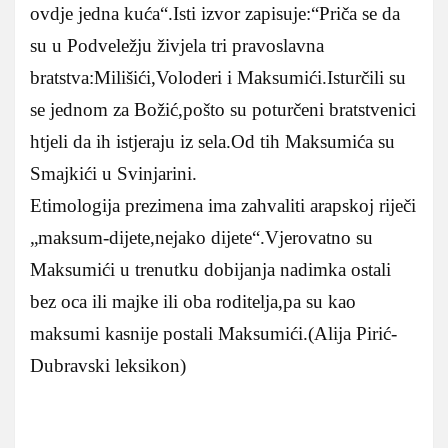
ovdje jedna kuća“.Isti izvor zapisuje:“Priča se da
su u Podveležju živjela tri pravoslavna
bratstva:Milišići,Voloderi i Maksumići.Isturčili su
se jednom za Božić,pošto su poturčeni bratstvenici
htjeli da ih istjeraju iz sela.Od tih Maksumića su
Smajkići u Svinjarini.
Etimologija prezimena ima zahvaliti arapskoj riječi
„maksum-dijete,nejako dijete“.Vjerovatno su
Maksumići u trenutku dobijanja nadimka ostali
bez oca ili majke ili oba roditelja,pa su kao
maksumi kasnije postali Maksumići.(Alija Pirić-
Dubravski leksikon)