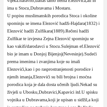
vijeka.naravno,danas tamo nema Elezovića,ali ih
ima u Stocu,Dubravama i Mostaru.
U popisu muslimanskih porodica Stoca i okoline
spominju se imena Elezović hadži-Hajdara(1832) i
Elezović hadži Zulfikara(1889).Rečeni hadži
Zulfikar te izvjesna Zejna Elezović spominju se
kao vakifi/darodavci u Stocu.Sulejman ef.Elezović
bio je imam u Donjoj Bijenjoj(Nevesinje).Sudeći
prema imenima i zvanjima koje su imali
Elezovići,kao i po rasprostranjenosti porodice i
njenih imanja,Elezovići su bili brojna i moćna
porodica koja je dala dosta učenih ljudi.Nekad su
živjeli u Ubosku,Dubravici,Kapavici itd.U spisku
vojnika u Dubravama,koji je upisan u sidžil,a koji