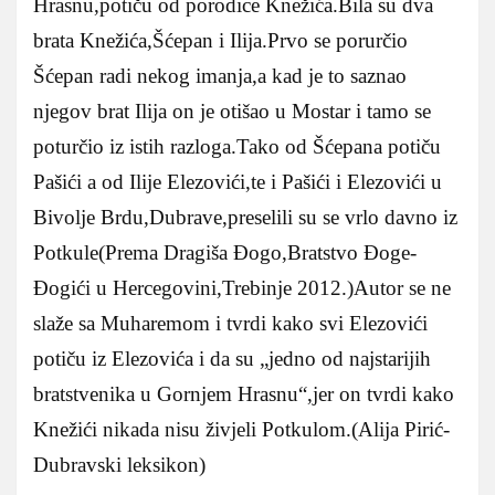
Hrasnu,potiču od porodice Knežića.Bila su dva
brata Knežića,Šćepan i Ilija.Prvo se porurčio
Šćepan radi nekog imanja,a kad je to saznao
njegov brat Ilija on je otišao u Mostar i tamo se
poturčio iz istih razloga.Tako od Šćepana potiču
Pašići a od Ilije Elezovići,te i Pašići i Elezovići u
Bivolje Brdu,Dubrave,preselili su se vrlo davno iz
Potkule(Prema Dragiša Đogo,Bratstvo Đoge-
Đogići u Hercegovini,Trebinje 2012.)Autor se ne
slaže sa Muharemom i tvrdi kako svi Elezovići
potiču iz Elezovića i da su „jedno od najstarijih
bratstvenika u Gornjem Hrasnu“,jer on tvrdi kako
Knežići nikada nisu živjeli Potkulom.(Alija Pirić-
Dubravski leksikon)