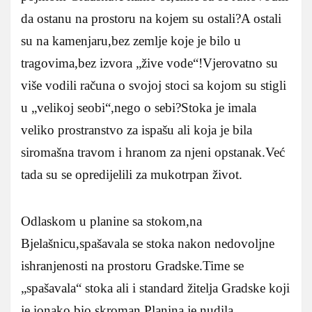
da ostanu na prostoru na kojem su ostali?A ostali
su na kamenjaru,bez zemlje koje je bilo u
tragovima,bez izvora „žive vode“!Vjerovatno su
više vodili računa o svojoj stoci sa kojom su stigli
u „velikoj seobi“,nego o sebi?Stoka je imala
veliko prostranstvo za ispašu ali koja je bila
siromašna travom i hranom za njeni opstanak.Već
tada su se opredijelili za mukotrpan život.
Odlaskom u planine sa stokom,na
Bjelašnicu,spašavala se stoka nakon nedovoljne
ishranjenosti na prostoru Gradske.Time se
„spašavala“ stoka ali i standard žitelja Gradske koji
je ionako bio skroman.Planina je nudila