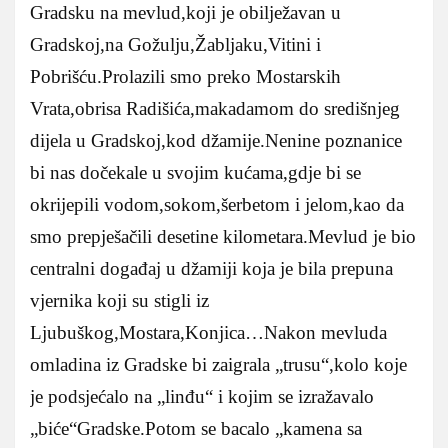
Gradsku na mevlud,koji je obilježavan u
Gradskoj,na Gožulju,Žabljaku,Vitini i
Pobrišću.Prolazili smo preko Mostarskih
Vrata,obrisa Radišića,makadamom do središnjeg
dijela u Gradskoj,kod džamije.Nenine poznanice
bi nas dočekale u svojim kućama,gdje bi se
okrijepili vodom,sokom,šerbetom i jelom,kao da
smo prepješačili desetine kilometara.Mevlud je bio
centralni događaj u džamiji koja je bila prepuna
vjernika koji su stigli iz
Ljubuškog,Mostara,Konjica…Nakon mevluda
omladina iz Gradske bi zaigrala „trusu“,kolo koje
je podsjećalo na „linđu“ i kojim se izražavalo
„biće“Gradske.Potom se bacalo „kamena sa