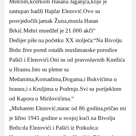
Melćom,kćerkom Hasana Jaganjca,koju je
zastupao hadži Hajdar Elezović.Ovo su
posvjedočili:jamak Žuna,munla Hasan
Brkić.Mehri muedžel je 21.000 akči“
Dedijer piše na početku XX stoljeća:“Na Bivolju
Brdu žive pored ostalih muslimanske porodice
Pašići i Elezovići.Oni su od pravoslavnih Knežića
u Hrasnu.Isto su pleme sa
Medanima,Komadima,Đogama,i Bukvićima u
hrasnu,i s Kruljima u Podrnju.Svi su porijeklom
od Kapora u Mirilovićima.“
„Muharem Elezović,starac od 86 godina,pričao mi
je lično 1941.godine u svojoj kući na Bivolju
Brdu:da Elezovići i Pašići iz Potkule,u