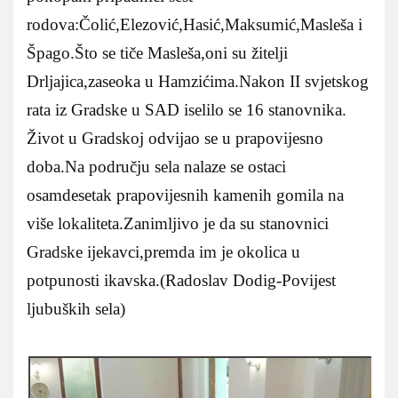
rodova:Čolić,Elezović,Hasić,Maksumić,Masleša i
Špago.Što se tiče Masleša,oni su žitelji
Drljajica,zaseoka u Hamzićima.Nakon II svjetskog
rata iz Gradske u SAD iselilo se 16 stanovnika.
Život u Gradskoj odvijao se u prapovijesno
doba.Na području sela nalaze se ostaci
osamdesetak prapovijesnih kamenih gomila na
više lokaliteta.Zanimljivo je da su stanovnici
Gradske ijekavci,premda im je okolica u
potpunosti ikavska.(Radoslav Dodig-Povijest
ljubuških sela)