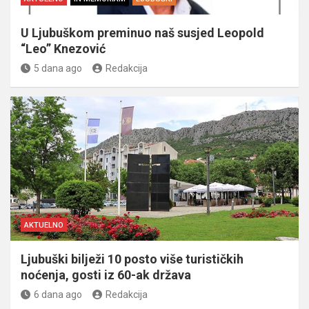
U Ljubuškom preminuo naš susjed Leopold
“Leo” Knezović
5 dana ago
Redakcija
AKTUELNO
Ljubuški bilježi 10 posto više turističkih
noćenja, gosti iz 60-ak država
6 dana ago
Redakcija