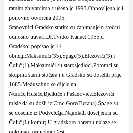
ratnim zbivanjima srušena je 1993.Obnovljena je i
ponovno otvorena 2006.
Stanovnici Gradske starim su zanimanjem stočari
odnosno travari.Dr.Tvrtko Kanaet 1955.u
Gradskoj popisao je 44
obitelji:Maksumići(35),Špage(5),Elezovići(3) i
Čolići(1).Maksumići su starosjedioci.Potomci su
skupina starih stočara i u Gradsku su doselili prije
1685.Međusobno se dijele na
Nuniće,Husiće,Bjelkiće i Pašanoviće.Elezovići
misle da su došli iz Crne Gore(Berana).Špage su
se doselile iz Podveležja.Najmlađi doseljenici su
Čolići(Lukomir).U gradskom haremu nalaze se
pokopani pripadnici šest