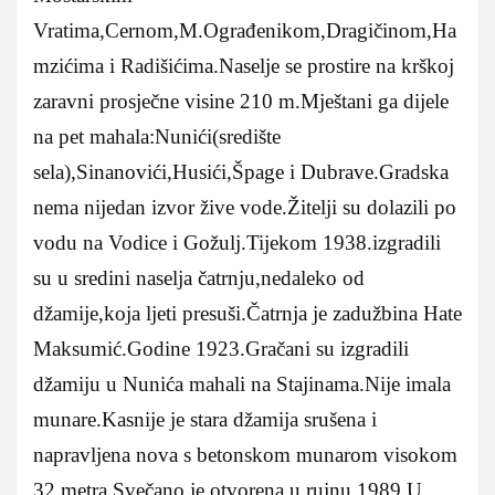
Vratima,Cernom,M.Ograđenikom,Dragičinom,Ha
mzićima i Radišićima.Naselje se prostire na krškoj
zaravni prosječne visine 210 m.Mještani ga dijele
na pet mahala:Nunići(središte
sela),Sinanovići,Husići,Špage i Dubrave.Gradska
nema nijedan izvor žive vode.Žitelji su dolazili po
vodu na Vodice i Gožulj.Tijekom 1938.izgradili
su u sredini naselja čatrnju,nedaleko od
džamije,koja ljeti presuši.Čatrnja je zadužbina Hate
Maksumić.Godine 1923.Gračani su izgradili
džamiju u Nunića mahali na Stajinama.Nije imala
munare.Kasnije je stara džamija srušena i
napravljena nova s betonskom munarom visokom
32 metra.Svečano je otvorena u rujnu 1989.U