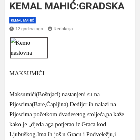
KEMAL MAHIĆ:GRADSKA
KEMAL MAHIĆ
12 godina ago
Redakcija
MAKSUMIĆI
Maksumići(Bošnjaci) nastanjeni su na
Pijescima(Bare,Čapljina).Dedijer ih nalazi na
Pijescima početkom dvadesetog stoljeća,pa kaže
kako je „djeda aga potjerao iz Graca kod
Ljubuškog.Ima ih još u Gracu i Podveležju,i