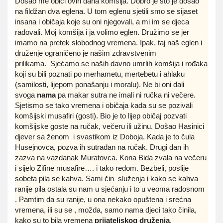
Došao me obići ovih dana komšija. Dobro je što je došao
na fildžan dva eglena. U tom eglenu sjetili smo se sijaset
insana i običaja koje su oni njegovali, a mi im se djeca
radovali.
Moj komšija i ja volimo eglen. Družimo se jer
imamo na pretek slobodnog vremena. Ipak, taj naš eglen i
druženje ograničeno je našim zdravstvenim
prilikama.
Sjećamo se naših davno umrlih komšija i rođaka
koji su bili poznati po merhametu, mertebetu i ahlaku
(samilosti, lijepom ponašanju i moralu). Ne bi oni dali
svoga
nama
pa makar sutra ne imali ni ručka ni večere.
Sjetismo se tako vremena i običaja kada su se pozivali
komšijski musafiri (gosti). Bio je to lijep običaj pozvati
komšijske goste na ručak, večeru ili užinu. Došao Hasinici
djever sa ženom i svastikom iz Doboja. Kada je to čula
Husejnovca, pozva ih sutradan na ručak. Drugi dan ih
zazva na vazdanak Muratovca. Kona Bida zvala na večeru
i sijelo Zifine musafire…. i tako redom. Bezbeli, poslije
sobeta pila se kahva. Sami čin služenja i kako se kahva
ranije pila ostala su nam u sjećanju i to u veoma radosnom
. Pamtim da su ranije, u ona nekako opuštena i srećna
vremena, ili su se , možda, samo nama djeci tako činila,
kako su to bila vremena
prijateljskog druženja
,