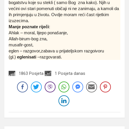
bogatstvu koje su stekli ( samo Bog zna kako). Njih u
većini ovi stari pomenuti običaji ni ne zanimaju, a kamoli da
ih primjenjuju u životu. Ovdje moram reći čast rijetkim
izuzecima.
Manje poznate riječi
:
Ahlak – moral, lijepo ponašanje,
Allah-birum-bog zna,
musafir-gost,
eglen – razgovor,zabava u prijateljskom razgoivoru
(gl.)
eglenisati
–razgovarati.
1863 Posjeta
1 Posjeta danas