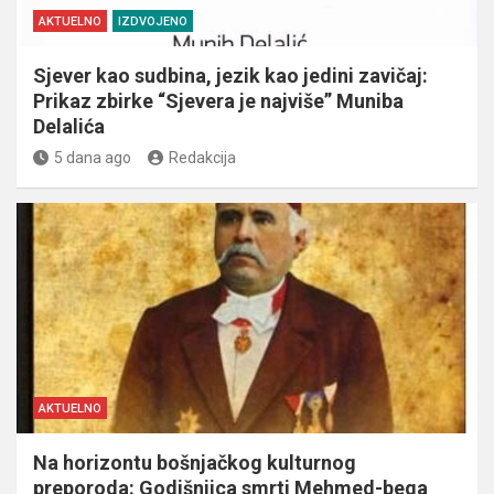
AKTUELNO
IZDVOJENO
Sjever kao sudbina, jezik kao jedini zavičaj:
Prikaz zbirke “Sjevera je najviše” Muniba
Delalića
5 dana ago
Redakcija
AKTUELNO
Na horizontu bošnjačkog kulturnog
preporoda: Godišnjica smrti Mehmed-bega