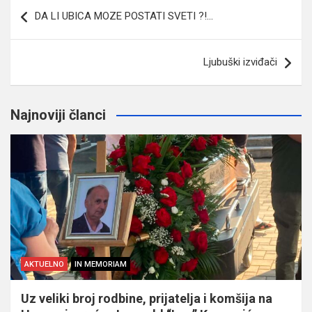
Navigacija
DA LI UBICA MOZE POSTATI SVETI ?!…
članaka
Ljubuški izviđači
Najnoviji članci
AKTUELNO
IN MEMORIAM
Uz veliki broj rodbine, prijatelja i komšija na