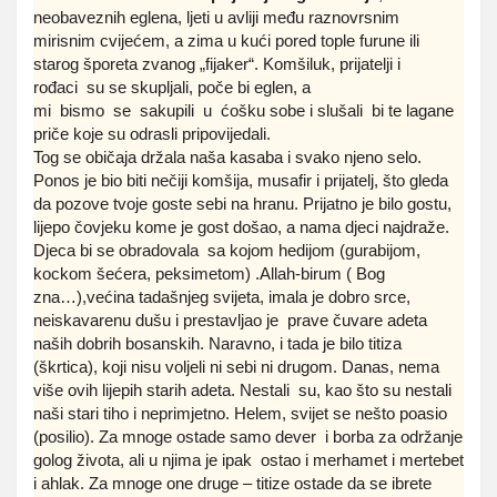
neobaveznih eglena, ljeti u avliji među raznovrsnim
mirisnim cvijećem, a zima u kući pored tople furune ili
starog šporeta zvanog „fijaker“. Komšiluk, prijatelji i
rođaci su se skupljali, poče bi eglen, a
mi bismo se sakupili u ćošku sobe i slušali bi te lagane
priče koje su odrasli pripovijedali.
Tog se običaja držala naša kasaba i svako njeno selo.
Ponos je bio biti nečiji komšija, musafir i prijatelj, što gleda
da pozove tvoje goste sebi na hranu. Prijatno je bilo gostu,
lijepo čovjeku kome je gost došao, a nama djeci najdraže.
Djeca bi se obradovala sa kojom hedijom (gurabijom,
kockom šećera, peksimetom) .Allah-birum ( Bog
zna…),većina tadašnjeg svijeta, imala je dobro srce,
neiskavarenu dušu i prestavljao je prave čuvare adeta
naših dobrih bosanskih. Naravno, i tada je bilo titiza
(škrtica), koji nisu voljeli ni sebi ni drugom. Danas, nema
više ovih lijepih starih adeta. Nestali su, kao što su nestali
naši stari tiho i neprimjetno. Helem, svijet se nešto poasio
(posilio). Za mnoge ostade samo dever i borba za održanje
golog života, ali u njima je ipak ostao i merhamet i mertebet
i ahlak. Za mnoge one druge – titize ostade da se ibrete