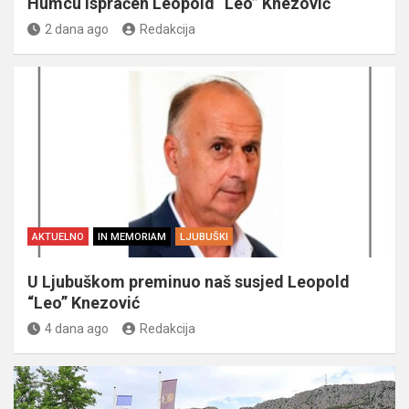
Humcu ispraćen Leopold “Leo” Knezović
2 dana ago
Redakcija
AKTUELNO
IN MEMORIAM
LJUBUŠKI
U Ljubuškom preminuo naš susjed Leopold
“Leo” Knezović
4 dana ago
Redakcija