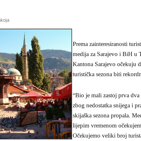
kcija
Prema zainteresiranosti turista
medija za Sarajevo i BiH u T
Kantona Sarajevo očekuju da
turistička sezona biti rekord
“Bio je mali zastoj prva dv
zbog nedostatka snijega i pr
skijaška sezona propala. M
lijepim vremenom očekujem
Očekujemo veliki broj turis