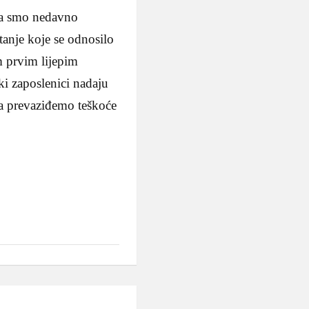
ma smo nedavno
itanje koje se odnosilo
m prvim lijepim
čki zaposlenici nadaju
da prevaziđemo teškoće