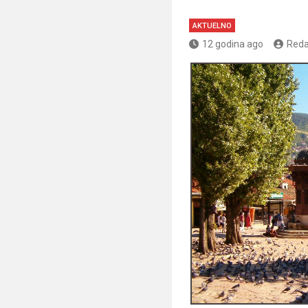
AKTUELNO
12 godina ago
Reda