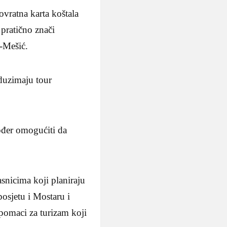
ovratna karta koštala
 pratično znači
ć-Mešić.
eduzimaju tour
kođer omogućiti da
snicima koji planiraju
posjetu i Mostaru i
pomaci za turizam koji