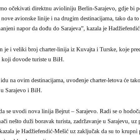
o očekivati direktnu avioliniju Berlin-Sarajevo, gdje bi p
 nove avionske linije i na drugim destinacijama, tako da to
manjeni napor da dođu do Sarajeva”, kazala je Hadžiefendi
je i veliki broj charter-linija iz Kuvajta i Turske, koje pr
a koji dovode turiste u BiH.
 idu na ovim destinacijama, uvođenje charter-letova će ta
 u Sarajevo i BiH.
a se uvodi nova linija Bejrut – Sarajevo. Radi se o hodoča
ači nešto duži boravak turista, zadržavanje u Sarajevu, uz 
azala je Hadžiefendić-Mešić uz zaključak da su to krupni 