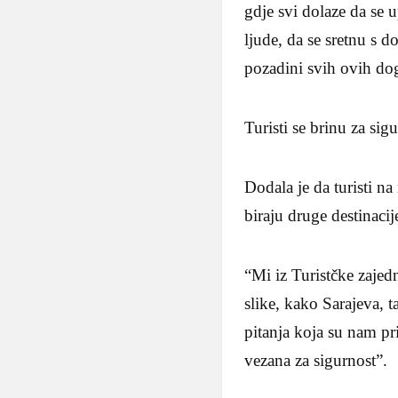
gdje svi dolaze da se 
ljude, da se sretnu s 
pozadini svih ovih dog
Turisti se brinu za sig
Dodala je da turisti n
biraju druge destinacij
“Mi iz Turistčke zaje
slike, kako Sarajeva, t
pitanja koja su nam pr
vezana za sigurnost”.