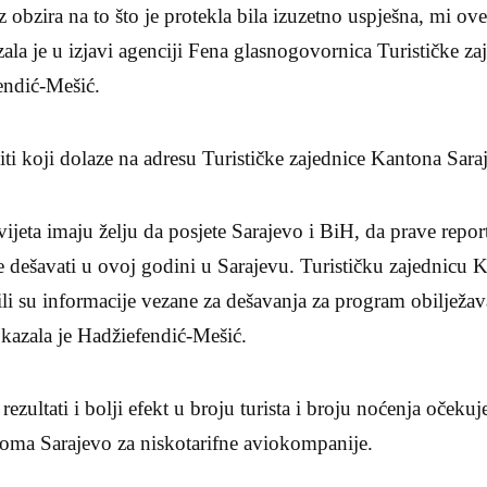
 obzira na to što je protekla bila izuzetno uspješna, mi o
azala je u izjavi agenciji Fena glasnogovornica Turističke z
endić-Mešić.
iti koji dolaze na adresu Turističke zajednice Kantona Sara
vijeta imaju želju da posjete Sarajevo i BiH, da prave repor
e dešavati u ovoj godini u Sarajevu. Turističku zajednicu KS
ili su informacije vezane za dešavanja za program obilježav
 kazala je Hadžiefendić-Mešić.
i rezultati i bolji efekt u broju turista i broju noćenja očeku
ma Sarajevo za niskotarifne aviokompanije.