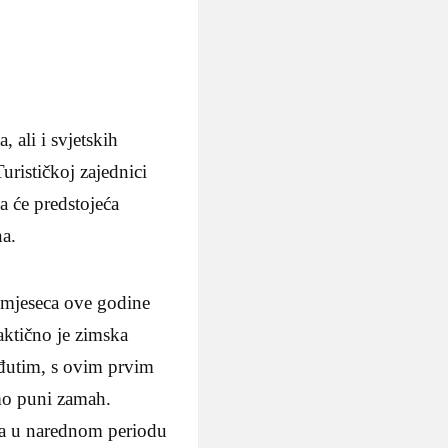
, ali i svjetskih
urističkoj zajednici
 će predstojeća
na.
a mjeseca ove godine
aktično je zimska
eđutim, s ovim prvim
o puni zamah.
ta u narednom periodu