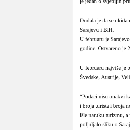
je jedan o svjetlijih p
Dodala je da se ukidanj
Sarajevu i BiH.
U februaru je Sarajevo
godine. Ostvareno je 2
U februaru najviše je b
Švedske, Austrije, Veli
“Podaci nisu onakvi k
i broja turista i broja
išle naruku turizmu, a 
poljuljalo sliku o Sar