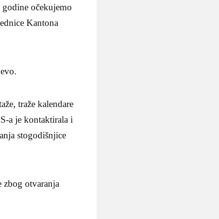
ve godine očekujemo
ajednice Kantona
jevo.
taže, traže kalendare
-a je kontaktirala i
anja stogodišnjice
je zbog otvaranja