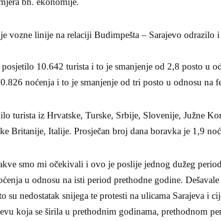
rimjera bh. ekonomije.
e vozne linije na relaciji Budimpešta – Sarajevo odrazilo i 
 posjetilo 10.642 turista i to je smanjenje od 2,8 posto u 
0.826 noćenja i to je smanjenje od tri posto u odnosu na f
ilo turista iz Hrvatske, Turske, Srbije, Slovenije, Južne K
ke Britanije, Italije. Prosječan broj dana boravka je 1,9 noć
akve smo mi očekivali i ovo je poslije jednog dužeg perio
 noćenja u odnosu na isti period prethodne godine. Dešavale 
to su nedostatak snijega te protesti na ulicama Sarajeva i c
ajevu koja se širila u prethodnim godinama, prethodnom pe