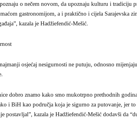
upoznaju o nečem novom, da upoznaju kulturu i tradiciju p
domaćom gastronomijom, a i praktično i cijela Sarajevska zi
ađaja”, kazala je Hadžiefendić-Mešić.
urnost
a najmanji osjećaj nesigurnosti ne putuju, odnosno mijenjaj
e.
dnice dobro znamo kako smo mukotrpno prethodnih godina 
ako i BiH kao područja koja je sigurno za putovanje, jer to 
ije postavljal”, kazala je Hadžiefendić-Mešić dodavši da “d