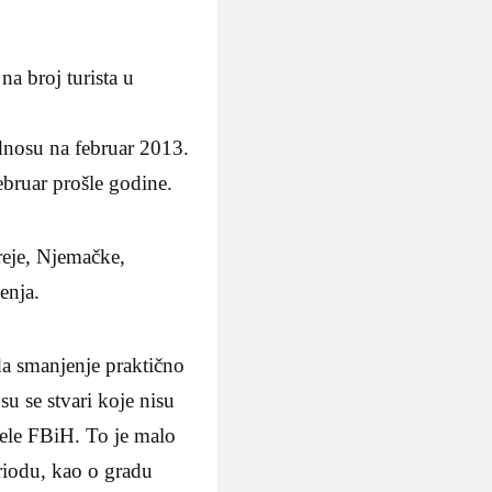
na broj turista u
odnosu na februar 2013.
ebruar prošle godine.
oreje, Njemačke,
enja.
da smanjenje praktično
su se stvari koje nisu
ijele FBiH. To je malo
riodu, kao o gradu