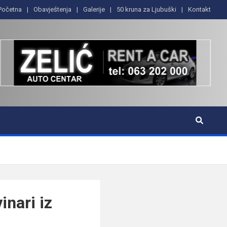
Početna
Obavještenja
Galerije
50 kruna za Ljubuški
Kontakt
inari iz