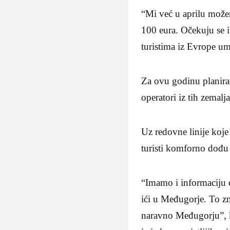
“Mi već u aprilu možem
100 eura. Očekuju se i
turistima iz Evrope u
Za ovu godinu planiran 
operatori iz tih zemalj
Uz redovne linije koje
turisti komforno dođu
“Imamo i informaciju d
ići u Međugorje. To zn
naravno Međugorju”, k