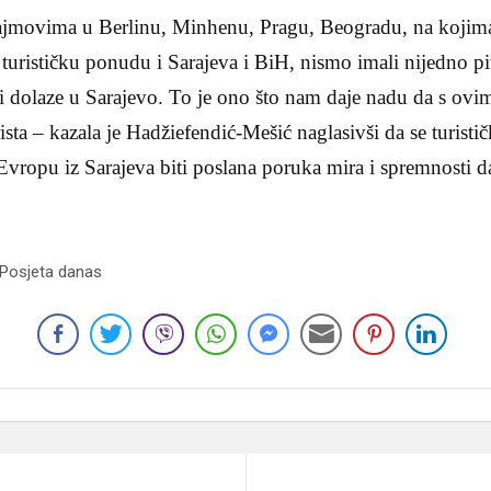
sajmovima u Berlinu, Minhenu, Pragu, Beogradu, na koji
i turističku ponudu i Sarajeva i BiH, nismo imali nijedno p
oji dolaze u Sarajevo. To je ono što nam daje nadu da s ovi
ista – kazala je Hadžiefendić-Mešić naglasivši da se turisti
Evropu iz Sarajeva biti poslana poruka mira i spremnosti 
 Posjeta danas