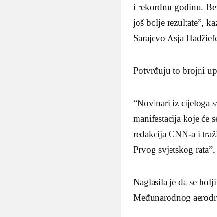
i rekordnu godinu. Bez
još bolje rezultate”, k
Sarajevo Asja Hadžief
Potvrđuju to brojni up
“Novinari iz cijeloga s
manifestacija koje će s
redakcija CNN-a i traž
Prvog svjetskog rata”,
Naglasila je da se bolj
Međunarodnog aerodro