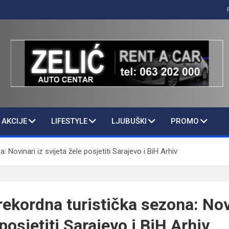
AKCIJE
LIFESTYLE
LJUBUŠKI
PROMO
 Novinari iz svijeta žele posjetiti Sarajevo i BiH Arhiv
rekordna turistička sezona: Nov
 posjetiti Sarajevo i BiH Arhiv