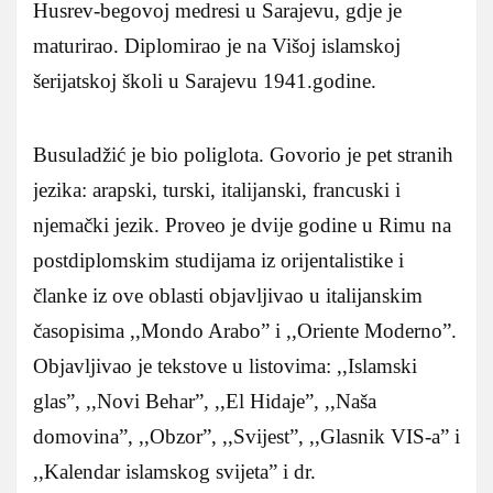
Husrev-begovoj medresi u Sarajevu, gdje je
maturirao. Diplomirao je na Višoj islamskoj
šerijatskoj školi u Sarajevu 1941.godine.
Busuladžić je bio poliglota. Govorio je pet stranih
jezika: arapski, turski, italijanski, francuski i
njemački jezik. Proveo je dvije godine u Rimu na
postdiplomskim studijama iz orijentalistike i
članke iz ove oblasti objavljivao u italijanskim
časopisima ,,Mondo Arabo” i ,,Oriente Moderno”.
Objavljivao je tekstove u listovima: ,,Islamski
glas”, ,,Novi Behar”, ,,El Hidaje”, ,,Naša
domovina”, ,,Obzor”, ,,Svijest”, ,,Glasnik VIS-a” i
,,Kalendar islamskog svijeta” i dr.