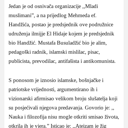
Jedan je od osnivača organizacije ,,Mladi
muslimani”, a na prijedlog Mehmeda ef.
Handžića, postao je predsjednik ove podružnice
udruženja ilmijje El Hidaje kojem je predsjednik
bio Handžić. Mustafa Busuladžić bio je alim,
pedagoški radnik, islamski mislilac, pisac,
publicista, prevodilac, antifašista i antikomunista.
S ponosom je iznosio islamske, bošnjačke i
patriotske vrijednosti, argumentirano ih i
vizionarski afirmisao velikom broju slušatelja koji
su posjećivali njegova predavanja. Govorio je: ,,
Nauka i filozofija nisu mogle otkriti smisao života,
otkrila ih je vjera.” Isticao je: ,,Ateizam je žig