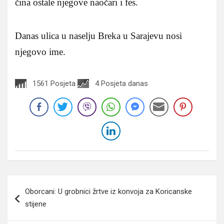
čina ostale njegove naočari i fes.
Danas ulica u naselju Breka u Sarajevu nosi
njegovo ime.
1561 Posjeta
4 Posjeta danas
Navigacija
Oborcani: U grobnici žrtve iz konvoja za Koricanske
članaka
stijene