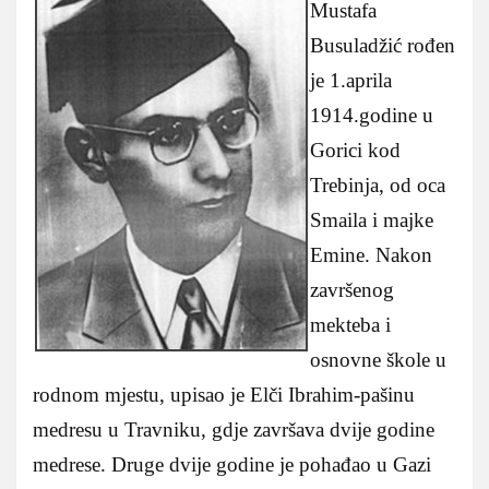
Mustafa
Busuladžić rođen
je 1.aprila
1914.godine u
Gorici kod
Trebinja, od oca
Smaila i majke
Emine. Nakon
završenog
mekteba i
osnovne škole u
rodnom mjestu, upisao je Elči Ibrahim-pašinu
medresu u Travniku, gdje završava dvije godine
medrese. Druge dvije godine je pohađao u Gazi