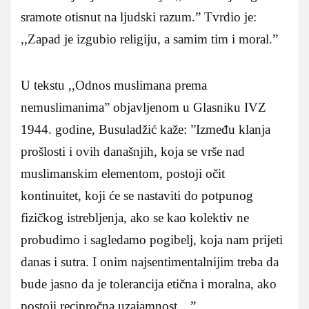
sramote otisnut na ljudski razum.” Tvrdio je:
,,Zapad je izgubio religiju, a samim tim i moral.”
U tekstu ,,Odnos muslimana prema
nemuslimanima” objavljenom u Glasniku IVZ
1944. godine, Busuladžić kaže: ”Između klanja
prošlosti i ovih današnjih, koja se vrše nad
muslimanskim elementom, postoji očit
kontinuitet, koji će se nastaviti do potpunog
fizičkog istrebljenja, ako se kao kolektiv ne
probudimo i sagledamo pogibelj, koja nam prijeti
danas i sutra. I onim najsentimentalnijim treba da
bude jasno da je tolerancija etična i moralna, ako
postoji recipročna uzajamnost…”