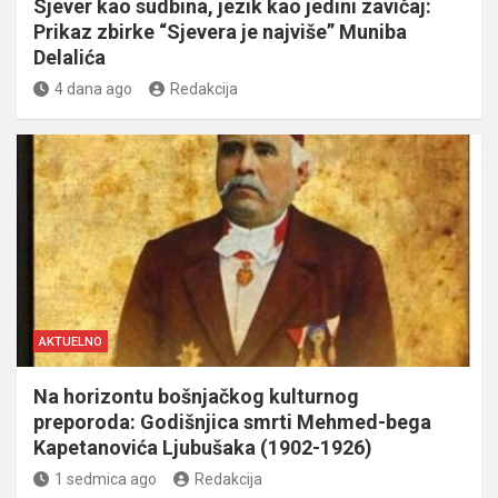
Sjever kao sudbina, jezik kao jedini zavičaj:
Prikaz zbirke “Sjevera je najviše” Muniba
Delalića
4 dana ago
Redakcija
AKTUELNO
Na horizontu bošnjačkog kulturnog
preporoda: Godišnjica smrti Mehmed-bega
Kapetanovića Ljubušaka (1902-1926)
1 sedmica ago
Redakcija