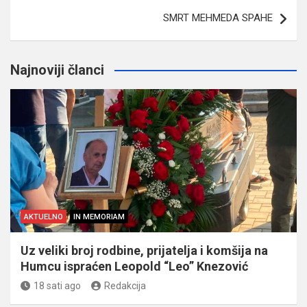
SMRT MEHMEDA SPAHE
Najnoviji članci
AKTUELNO
IN MEMORIAM
Uz veliki broj rodbine, prijatelja i komšija na
Humcu ispraćen Leopold “Leo” Knezović
18 sati ago
Redakcija