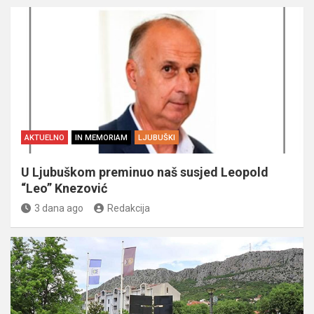
AKTUELNO
IN MEMORIAM
LJUBUŠKI
U Ljubuškom preminuo naš susjed Leopold
“Leo” Knezović
3 dana ago
Redakcija