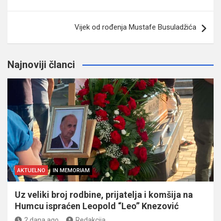
članaka
Vijek od rođenja Mustafe Busuladžića
Najnoviji članci
AKTUELNO
IN MEMORIAM
Uz veliki broj rodbine, prijatelja i komšija na
Humcu ispraćen Leopold “Leo” Knezović
2 dana ago
Redakcija