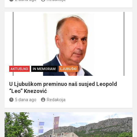
AKTUELNO
IN MEMORIAM
LJUBUŠKI
U Ljubuškom preminuo naš susjed Leopold
“Leo” Knezović
5 dana ago
Redakcija