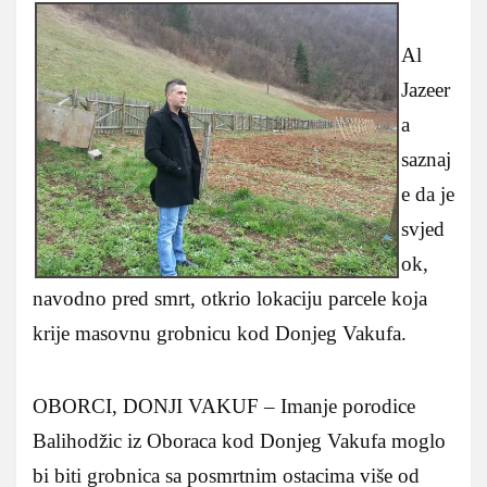
Al
Jazeer
a
saznaj
e da je
svjed
ok,
navodno pred smrt, otkrio lokaciju parcele koja
krije masovnu grobnicu kod Donjeg Vakufa.
OBORCI, DONJI VAKUF – Imanje porodice
Balihodžic iz Oboraca kod Donjeg Vakufa moglo
bi biti grobnica sa posmrtnim ostacima više od