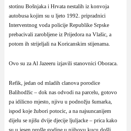
stotinu Bošnjaka i Hrvata nestalih iz konvoja
autobusa kojim su u ljeto 1992. pripradnici
Interventnog voda policije Republike Srpske
prebacivali zarobljene iz Prijedora na Vlašic, a
potom ih strijeljali na Koricanskim stijenama.
Ovo su za Al Jazeeru izjavili stanovnici Oboraca.
Refik, jedan od mladih clanova porodice
Balihodžic – dok nas odvodi na parcelu, gotovo
pa idilicno mjesto, njivu u podnožju šumarka,
ispod koje žubori potocic, a na najsuncanijem
dijelu se njišu dvije djecije ljuljacke – prica kako
su u jesen prošle godine u njihovu kucu došli