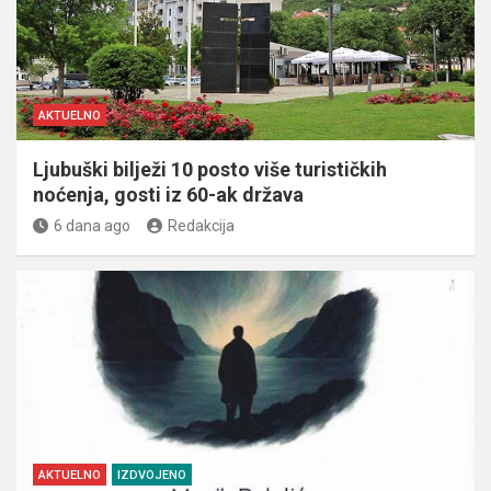
AKTUELNO
Ljubuški bilježi 10 posto više turističkih
noćenja, gosti iz 60-ak država
6 dana ago
Redakcija
AKTUELNO
IZDVOJENO