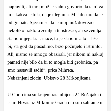
napravili, ali moj muž je stalno govorio da ta njiva
nije kakva je bila, da je ulegnuta. Mislili smo da je
od granate. Sjecam se da je moj muž dovezao
nekoliko traktora zemlje i tu istresao, ali se zemlja
stalno ulijegala. I, inace, tu je slabo nicalo – lišce
bi, šta god da posadimo, brzo požutjelo i istruhlo.
Ali, nismo se mnogo obazirali, jer nikom ni nakraj
pameti nije bilo da bi to mogla biti grobnica, pa
smo nastavili saditi”, prica Mihreta.
Nekažnjeni zlocin: Ubistvo 28 Mrkonjicana
U Oborcima su krajem rata ubijena 24 Bošnjaka i
cetiri Hrvata iz Mrkonjic-Grada i tu su i sahranjeni.