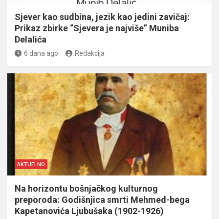
Sjever kao sudbina, jezik kao jedini zavičaj:
Prikaz zbirke “Sjevera je najviše” Muniba
Delalića
6 dana ago
Redakcija
AKTUELNO
Na horizontu bošnjačkog kulturnog
preporoda: Godišnjica smrti Mehmed-bega
Kapetanovića Ljubušaka (1902-1926)