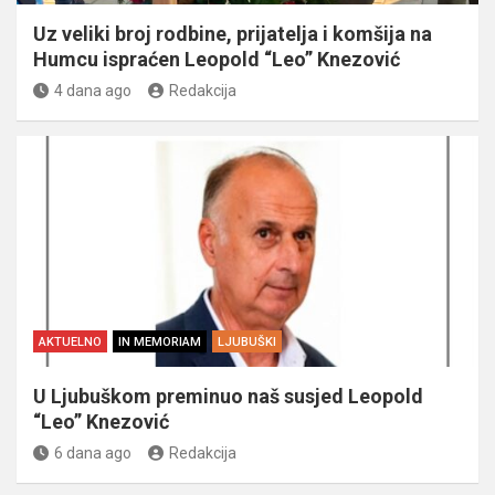
Uz veliki broj rodbine, prijatelja i komšija na
Humcu ispraćen Leopold “Leo” Knezović
4 dana ago
Redakcija
AKTUELNO
IN MEMORIAM
LJUBUŠKI
U Ljubuškom preminuo naš susjed Leopold
“Leo” Knezović
6 dana ago
Redakcija