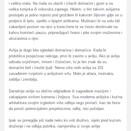
i velika vrata. Na mala su ulazili i izlazili domaćini i gosti a na
velika konjska ili volovska zaprega. Helem, u tim takvim avlijama
postojalo je jedno mjesto pod grožđem ili kakvom šljivom gdje se u
proljeće ili ljeto, sjedilo u lijepim prilikama. Muškarci bi na selu bili
zabavljeni poslom na njivi a kone-žene bi se često dovikivale na
kahvu koristeći pauzu, pripravljajući hranu i pite svojim muževima i
ukućanima u njivi.
Avlija je dugo bila ogledalo domaćina i domaćice. Kada bi
pridošlica posjećivao nekoga, prvo bi zavirio u avliju. Ako je avlija
odisala svježinom, mirom i čistoćom, to je bio znak da su
domaćini birli i čestiti ljudi. Nema više onih avlija sa 101
zasađenim cvijetom u avlijskom vrtu. Malo je ahara, mutvaka,
sebilja i zembilja.
Današnje avlije su obično odgrađene ili zagrađene mazijom i
zakapijane sivilom kamena i željeza. Sva moderna avlijska i kućna
arhitektura svojim izgledom više odbija nego privlači, kao da hoće
da poruči potencijalnim posjetiocima, odbij, nisi poželjan.
Ipak se ponegdje još nađe neko ko voli društvo, sijelo pred kućom,
druženje i ne odbija putnika, namjernika iz svoje avlije.