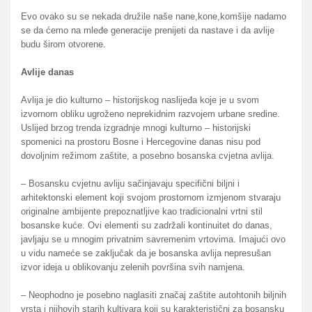
Evo ovako su se nekada družile naše nane,kone,komšije nadamo
se da ćemo na mleđe generacije prenijeti da nastave i da avlije
budu širom otvorene.
Avlije danas
Avlija je dio kulturno – historijskog naslijeđa koje je u svom
izvornom obliku ugroženo neprekidnim razvojem urbane sredine.
Uslijed brzog trenda izgradnje mnogi kulturno – historijski
spomenici na prostoru Bosne i Hercegovine danas nisu pod
dovoljnim režimom zaštite, a posebno bosanska cvjetna avlija.
– Bosansku cvjetnu avliju sačinjavaju specifični biljni i
arhitektonski element koji svojom prostornom izmjenom stvaraju
originalne ambijente prepoznatljive kao tradicionalni vrtni stil
bosanske kuće. Ovi elementi su zadržali kontinuitet do danas,
javljaju se u mnogim privatnim savremenim vrtovima. Imajući ovo
u vidu nameće se zaključak da je bosanska avlija nepresušan
izvor ideja u oblikovanju zelenih površina svih namjena.
– Neophodno je posebno naglasiti značaj zaštite autohtonih biljnih
vrsta i njihovih starih kultivara koji su karakteristični za bosansku