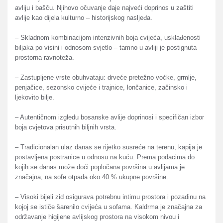
avliju i bašču. Njihovo očuvanje daje najveći doprinos u zaštiti
avlije kao dijela kulturno – historijskog nasljeđa.
– Skladnom kombinacijom intenzivnih boja cvijeća, usklađenosti
biljaka po visini i odnosom svjetlo – tamno u avliji je postignuta
prostorna ravnoteža.
– Zastupljene vrste obuhvataju: drveće pretežno voćke, grmlje,
penjačice, sezonsko cvijeće i trajnice, lončanice, začinsko i
ljekovito bilje.
– Autentičnom izgledu bosanske avlije doprinosi i specifičan izbor
boja cvjetova prisutnih biljnih vrsta.
– Tradicionalan ulaz danas se rijetko susreće na terenu, kapija je
postavljena postranice u odnosu na kuću. Prema podacima do
kojih se danas može doći popločana površina u avlijama je
značajna, na sofe otpada oko 40 % ukupne površine.
– Visoki bijeli zid osigurava potrebnu intimu prostora i pozadinu na
kojoj se ističe šarenilo cvijeća u sofama. Kaldrma je značajna za
održavanje higijene avlijskog prostora na visokom nivou i