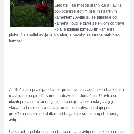
Sjećate li se možda starih kuća i avlija
popločanih riječnim bijelim i šarenim
kamenjem? Avlije su se blještale od
kamena i budile život zelenilom od trave
koja je izbijala između tih kamenih
ploha. Na sredini avlije je bio ahar, a nekako sa strane natkriveni
hambar.
Za Bošnjaka je avlija oduvijek predstavljala zasebnost i baskaluk i
u avliju se moglo ući samo sa dozvolom domaćina. U avliju su
ulazili pozvani i birani prijatelji i komšije. U bosanskoj avliji je
vladao red i čistoća a obavezno se pila kahva na klupi pod
grožđem i služilo se slatkim od tunja koje su rasle opet u našoj
avliji.
Cijela avlija je bila opasana tarabom. U tu avliju se ulazilo na mala