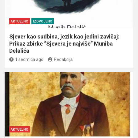
AKTUELNO
IZDVOJENO
Sjever kao sudbina, jezik kao jedini zavičaj:
Prikaz zbirke “Sjevera je najviše” Muniba
Delalića
1 sedmica ago
Redakcija
AKTUELNO