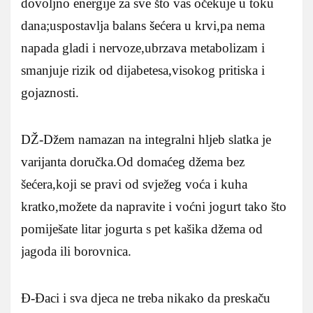
dovoljno energije za sve što vas očekuje u toku
dana;uspostavlja balans šećera u krvi,pa nema
napada gladi i nervoze,ubrzava metabolizam i
smanjuje rizik od dijabetesa,visokog pritiska i
gojaznosti.
DŽ-Džem namazan na integralni hljeb slatka je
varijanta doručka.Od domaćeg džema bez
šećera,koji se pravi od svježeg voća i kuha
kratko,možete da napravite i voćni jogurt tako što
pomiješate litar jogurta s pet kašika džema od
jagoda ili borovnica.
Đ-Đaci i sva djeca ne treba nikako da preskaču