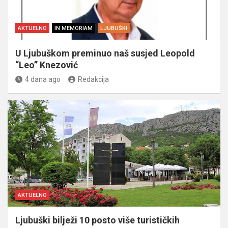
AKTUELNO
IN MEMORIAM
LJUBUŠKI
U Ljubuškom preminuo naš susjed Leopold
“Leo” Knezović
4 dana ago
Redakcija
AKTUELNO
Ljubuški bilježi 10 posto više turističkih