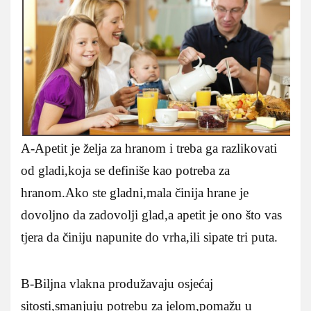
A-Apetit je želja za hranom i treba ga razlikovati
od gladi,koja se definiše kao potreba za
hranom.Ako ste gladni,mala činija hrane je
dovoljno da zadovolji glad,a apetit je ono što vas
tjera da činiju napunite do vrha,ili sipate tri puta.
B-Biljna vlakna produžavaju osjećaj
sitosti,smanjuju potrebu za jelom,pomažu u