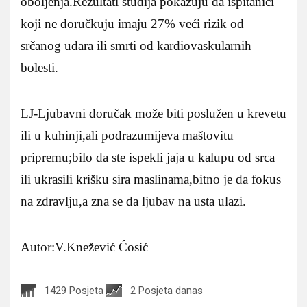
oboljenja.Rezultati studija pokazuju da ispitanici
koji ne doručkuju imaju 27% veći rizik od
srčanog udara ili smrti od kardiovaskularnih
bolesti.
LJ-Ljubavni doručak može biti poslužen u krevetu
ili u kuhinji,ali podrazumijeva maštovitu
pripremu;bilo da ste ispekli jaja u kalupu od srca
ili ukrasili krišku sira maslinama,bitno je da fokus
na zdravlju,a zna se da ljubav na usta ulazi.
Autor:V.Knežević Ćosić
1429 Posjeta
2 Posjeta danas