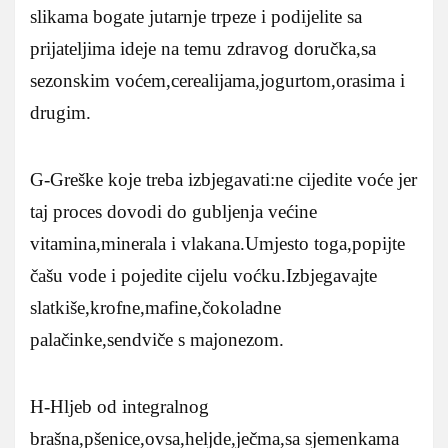
slikama bogate jutarnje trpeze i podijelite sa
prijateljima ideje na temu zdravog doručka,sa
sezonskim voćem,cerealijama,jogurtom,orasima i
drugim.
G-Greške koje treba izbjegavati:ne cijedite voće jer
taj proces dovodi do gubljenja većine
vitamina,minerala i vlakana.Umjesto toga,popijte
čašu vode i pojedite cijelu voćku.Izbjegavajte
slatkiše,krofne,mafine,čokoladne
palačinke,sendviče s majonezom.
H-Hljeb od integralnog
brašna,pšenice,ovsa,heljde,ječma,sa sjemenkama