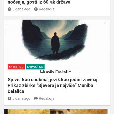
noćenja, gosti iz 60-ak država
5 dana ago
Redakcija
AKTUELNO
IZDVOJENO
Sjever kao sudbina, jezik kao jedini zavičaj:
Prikaz zbirke “Sjevera je najviše” Muniba
Delalića
5 dana ago
Redakcija