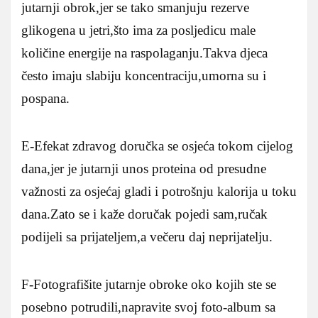
jutarnji obrok,jer se tako smanjuju rezerve
glikogena u jetri,što ima za posljedicu male
količine energije na raspolaganju.Takva djeca
često imaju slabiju koncentraciju,umorna su i
pospana.
E-Efekat zdravog doručka se osjeća tokom cijelog
dana,jer je jutarnji unos proteina od presudne
važnosti za osjećaj gladi i potrošnju kalorija u toku
dana.Zato se i kaže doručak pojedi sam,ručak
podijeli sa prijateljem,a večeru daj neprijatelju.
F-Fotografišite jutarnje obroke oko kojih ste se
posebno potrudili,napravite svoj foto-album sa