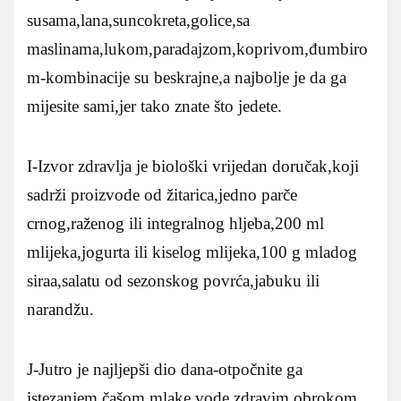
susama,lana,suncokreta,golice,sa
maslinama,lukom,paradajzom,koprivom,đumbiro
m-kombinacije su beskrajne,a najbolje je da ga
mijesite sami,jer tako znate što jedete.
I-Izvor zdravlja je biološki vrijedan doručak,koji
sadrži proizvode od žitarica,jedno parče
crnog,raženog ili integralnog hljeba,200 ml
mlijeka,jogurta ili kiselog mlijeka,100 g mladog
siraa,salatu od sezonskog povrća,jabuku ili
narandžu.
J-Jutro je najljepši dio dana-otpočnite ga
istezanjem,čašom mlake vode,zdravim obrokom