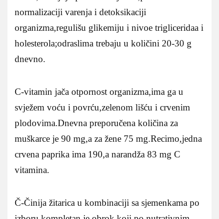
normalizaciji varenja i detoksikaciji
organizma,regulišu glikemiju i nivoe trigliceridaa i
holesterola;odraslima trebaju u količini 20-30 g
dnevno.
C-vitamin jača otpornost organizma,ima ga u
svježem voću i povrću,zelenom lišću i crvenim
plodovima.Dnevna preporučena količina za
muškarce je 90 mg,a za žene 75 mg.Recimo,jedna
crvena paprika ima 190,a narandža 83 mg C
vitamina.
Č-Činija žitarica u kombinaciji sa sjemenkama po
izboru,kompletan je obrok koji po nutrativnim