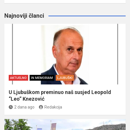
Najnoviji članci
AKTUELNO
IN MEMORIAM
LJUBUŠKI
U Ljubuškom preminuo naš susjed Leopold
“Leo” Knezović
2 dana ago
Redakcija