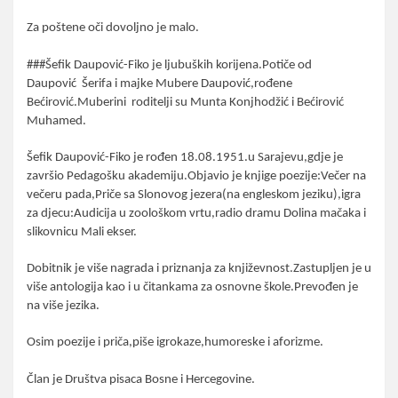
Za poštene oči dovoljno je malo.
###Šefik Daupović-Fiko je ljubuških korijena.Potiče od
Daupović Šerifa i majke Mubere Daupović,rođene
Bećirović.Muberini roditelji su Munta Konjhodžić i Bećirović
Muhamed.
Šefik Daupović-Fiko je rođen 18.08.1951.u Sarajevu,gdje je
završio Pedagošku akademiju.Objavio je knjige poezije:Večer na
večeru pada,Priče sa Slonovog jezera(na engleskom jeziku),igra
za djecu:Audicija u zoološkom vrtu,radio dramu Dolina mačaka i
slikovnicu Mali ekser.
Dobitnik je više nagrada i priznanja za književnost.Zastupljen je u
više antologija kao i u čitankama za osnovne škole.Prevođen je
na više jezika.
Osim poezije i priča,piše igrokaze,humoreske i aforizme.
Član je Društva pisaca Bosne i Hercegovine.