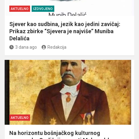
AKTUELNO
IZDVOJENO
Sjever kao sudbina, jezik kao jedini zavičaj:
Prikaz zbirke “Sjevera je najviše” Muniba
Delalića
3 dana ago
Redakcija
AKTUELNO
Na horizontu bošnjačkog kulturnog