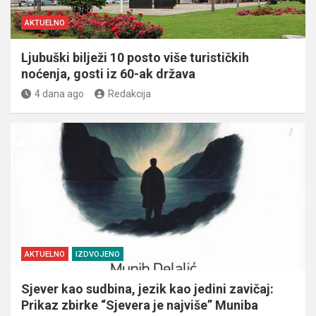
AKTUELNO
Ljubuški bilježi 10 posto više turističkih
noćenja, gosti iz 60-ak država
4 dana ago
Redakcija
AKTUELNO
IZDVOJENO
Sjever kao sudbina, jezik kao jedini zavičaj:
Prikaz zbirke “Sjevera je najviše” Muniba