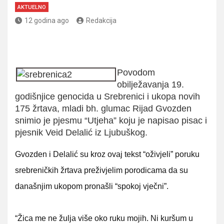
AKTUELNO
12 godina ago
Redakcija
Povodom
obilježavanja 19.
godišnjice genocida u Srebrenici i ukopa novih
175 žrtava, mladi bh. glumac Rijad Gvozden
snimio je pjesmu “Utjeha” koju je napisao pisac i
pjesnik Veid Delalić iz Ljubuškog.
Gvozden i Delalić su kroz ovaj tekst “oživjeli” poruku
srebreničkih žrtava preživjelim porodicama da su
današnjim ukopom pronašli “spokoj vječni”.
“Žica me ne žulja više oko ruku mojih. Ni kuršum u