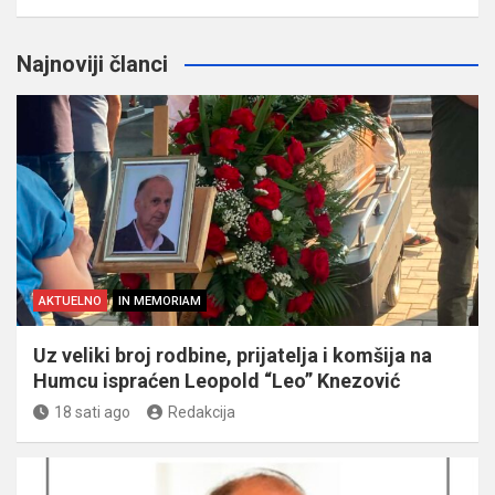
Najnoviji članci
AKTUELNO
IN MEMORIAM
Uz veliki broj rodbine, prijatelja i komšija na
Humcu ispraćen Leopold “Leo” Knezović
18 sati ago
Redakcija