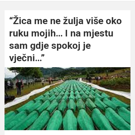
“Žica me ne žulja više oko
ruku mojih… I na mjestu
sam gdje spokoj je
vječni…”