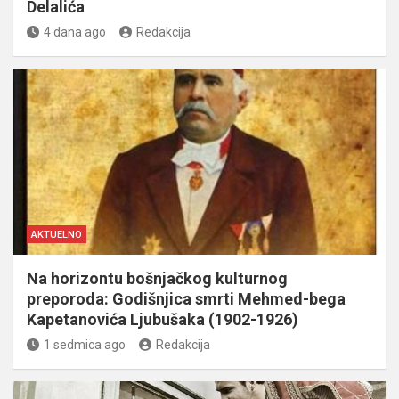
Delalića
4 dana ago
Redakcija
AKTUELNO
Na horizontu bošnjačkog kulturnog
preporoda: Godišnjica smrti Mehmed-bega
Kapetanovića Ljubušaka (1902-1926)
1 sedmica ago
Redakcija