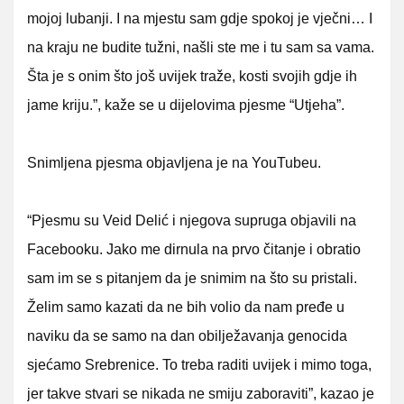
mojoj lubanji. I na mjestu sam gdje spokoj je vječni… I
na kraju ne budite tužni, našli ste me i tu sam sa vama.
Šta je s onim što još uvijek traže, kosti svojih gdje ih
jame kriju.”, kaže se u dijelovima pjesme “Utjeha”.
Snimljena pjesma objavljena je na YouTubeu.
“Pjesmu su Veid Delić i njegova supruga objavili na
Facebooku. Jako me dirnula na prvo čitanje i obratio
sam im se s pitanjem da je snimim na što su pristali.
Želim samo kazati da ne bih volio da nam pređe u
naviku da se samo na dan obilježavanja genocida
sjećamo Srebrenice. To treba raditi uvijek i mimo toga,
jer takve stvari se nikada ne smiju zaboraviti”, kazao je