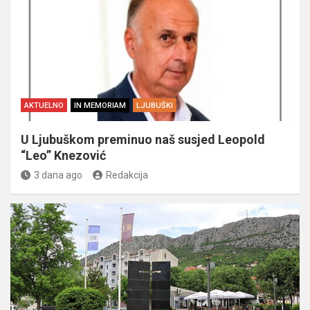
AKTUELNO
IN MEMORIAM
LJUBUŠKI
U Ljubuškom preminuo naš susjed Leopold
“Leo” Knezović
3 dana ago
Redakcija