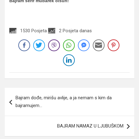
Bajram šerif mubarek olsun!
1530 Posjeta
2 Posjeta danas
Navigacija
Bajram dođe, mirišu avlije, a ja nemam s kim da
članaka
bajramujem…
BAJRAM NAMAZ U LJUBUŠKOM