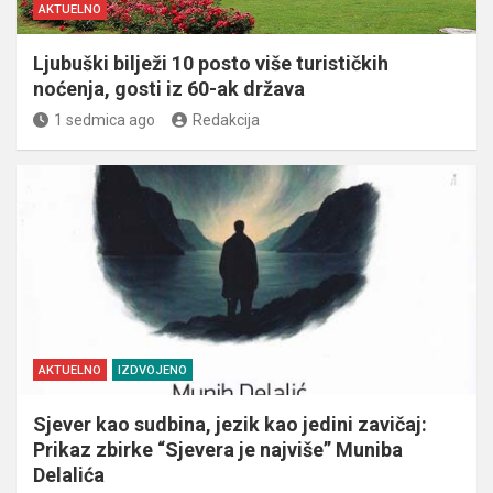
AKTUELNO
Ljubuški bilježi 10 posto više turističkih
noćenja, gosti iz 60-ak država
1 sedmica ago
Redakcija
AKTUELNO
IZDVOJENO
Sjever kao sudbina, jezik kao jedini zavičaj:
Prikaz zbirke “Sjevera je najviše” Muniba
Delalića