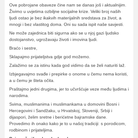
Ove pobrojane obaveze čine nam se danas još i aktualnijim.
Živimo u uvjetima ozbiljne socijalne krize. Veliki broj naših
ljudi ostao je bez ikakvih materijalnih sredstava za život, a
mnogi i bez vlastitog doma. Oni su sada ispit naše savjesti.
Ne može zajednica biti sigurna ako se u njoj gazi ljudsko
dostojanstvo, ugrožavaju životi i imovina ljudi.
Braćo i sestre,
Sklapajmo prijateljstva gdje god možemo.
Zalažimo se za istinu kada god vidimo da se želi naturiti laž.
Izbjegavajmo svađe i prepirke o onome u čemu nema koristi,
a u čemu je šteta očita.
Praštajmo jedni drugima, jer to učvršćuje veze među ljudima i
narodima.
Svima, muslimanima i muslimankama u domovini Bosni i
Hercegovini i Sandžaku, u Hrvatskoj, Sloveniji, Srbiji i
dijaspori, želim sretne i berićetne bajramske dane.
Provedimo ih onako kako je to u našoj tradiciji: s porodicom,
rodbinom i prijateljima.