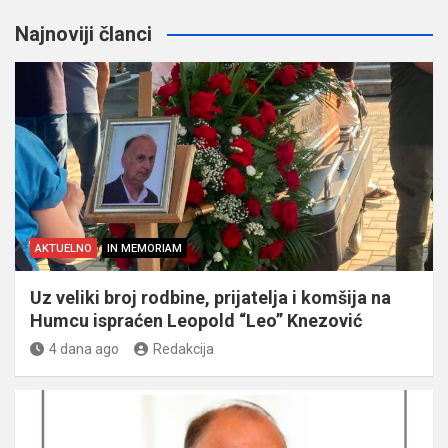
Najnoviji članci
AKTUELNO
IN MEMORIAM
Uz veliki broj rodbine, prijatelja i komšija na
Humcu ispraćen Leopold “Leo” Knezović
4 dana ago
Redakcija