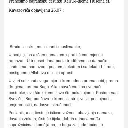
Prenosimo bajramsku čestitku Reisu-l-uleme Huseina ef.
Kavazovića objavljenu 26.07.:
Braćo i sestre, muslimani i muslimanke,
U nedjelju sa akšam namazom ispratit ćemo mjesec
ramazan. U trideset dana posta trudili smo se da našim
ibadetima: namazom, postom, zekatom i sadekatu-l-fitrom,
postignemo Allahovu milost i oprost.
U vjeri se iznad svega mjeri iskren odnos prema sebi, prema
drugima i prema Bogu. Allah savršeno zna sve naše
postupke; sve što krijemo i sve što pokazujemo. Postom nas
Svevišnji Bog poučava: iskrenosti, strpljivosti, pristojnosti,
umjerenosti i, nadasve, skrušenosti.
Poslanik, a.s., često je isticao važnost obavljanja namaza,
davanja zekata, čistoće tijela, dobrih odnosa među
supružnicima i komšijama, te brigu za ljude općenito.