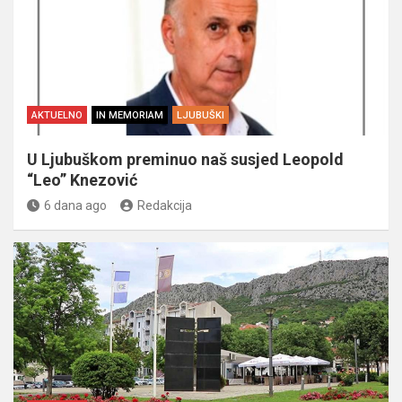
AKTUELNO
IN MEMORIAM
LJUBUŠKI
U Ljubuškom preminuo naš susjed Leopold
“Leo” Knezović
6 dana ago
Redakcija