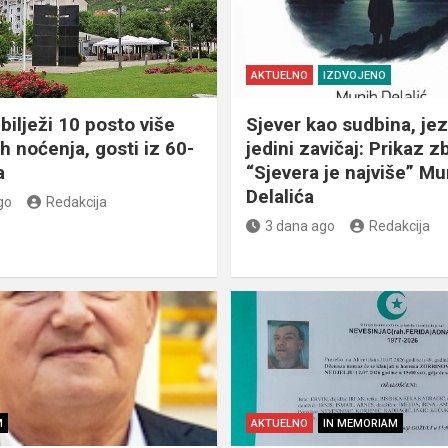
AKTUELNO
IZDVOJENO
bilježi 10 posto više
Sjever kao sudbina, jez
ih noćenja, gosti iz 60-
jedini zavičaj: Prikaz z
a
“Sjevera je najviše” Mu
Delalića
go
Redakcija
3 dana ago
Redakcija
M
AKTUELNO
IN MEMORIAM