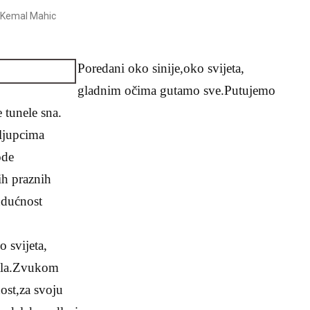
 Kemal Mahic
Poredani oko sinije,oko svijeta,
gladnim očima gutamo sve.Putujemo
 tunele sna.
oljupcima
ode
ih praznih
udućnost
o svijeta,
jetla.Zvukom
nost,za svoju