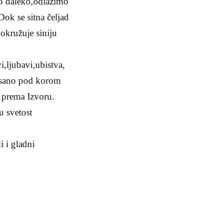
o daleko,odlazimo
ok se sitna čeljad
 okružuje siniju
i,ljubavi,ubistva,
pisano pod korom
j prema Izvoru.
u svetost
 i gladni