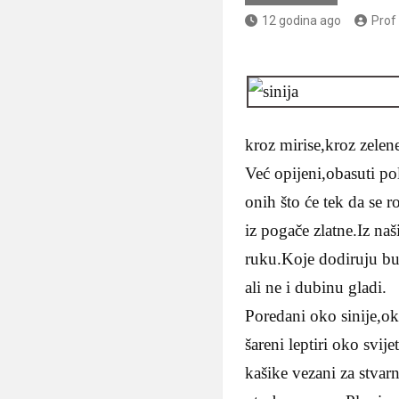
12 godina ago
Prof
kroz mirise,kroz zelene
Već opijeni,obasuti p
onih što će tek da se r
iz pogače zlatne.Iz naš
ruku.Koje dodiruju b
ali ne i dubinu gladi.
Poredani oko sinije,ok
šareni leptiri oko svi
kašike vezani za stvar