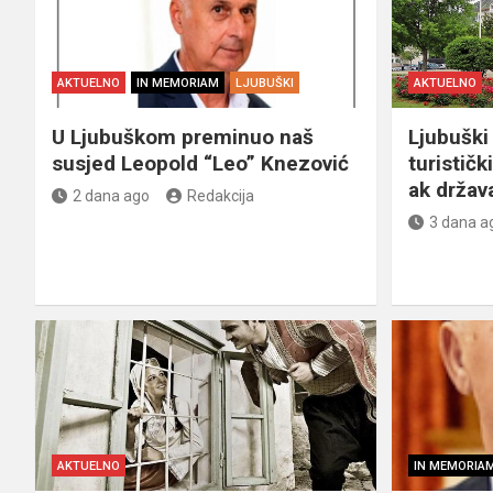
AKTUELNO
IN MEMORIAM
LJUBUŠKI
AKTUELNO
U Ljubuškom preminuo naš
Ljubuški 
susjed Leopold “Leo” Knezović
turističk
ak držav
2 dana ago
Redakcija
3 dana a
AKTUELNO
IN MEMORIA