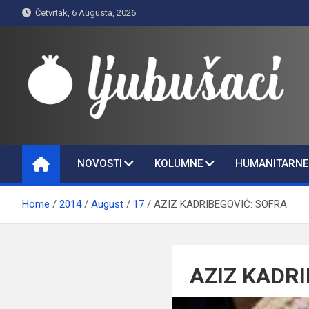
Skip
Četvrtak, 6 Augusta, 2026
to
content
Ljubušaci
Svom voljenom gradu
NOVOSTI
KOLUMNE
HUMANITARNE 
Home
2014
August
17
AZIZ KADRIBEGOVIĆ: SOFRA
AZIZ KADR