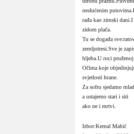
utrobu praznu.Plovim
neslućenim putovima.D
rađa kao zimski dani.I
zidom plača.
Tu se događa sve:ratov
zemljotresi.Sve je za
hljeba.U ruci pruženo
Očima koje objedinjuj
svjetlosti hrane.
Za sofru sjedamo mladi
a ustajemo stari i siti
ako ne i mrtvi.
Izbor:Kemal Mahić