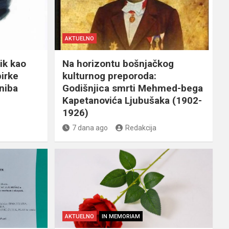
AKTUELNO
ik kao
Na horizontu bošnjačkog
birke
kulturnog preporoda:
niba
Godišnjica smrti Mehmed-bega
Kapetanovića Ljubušaka (1902-
1926)
7 dana ago
Redakcija
AKTUELNO
IN MEMORIAM