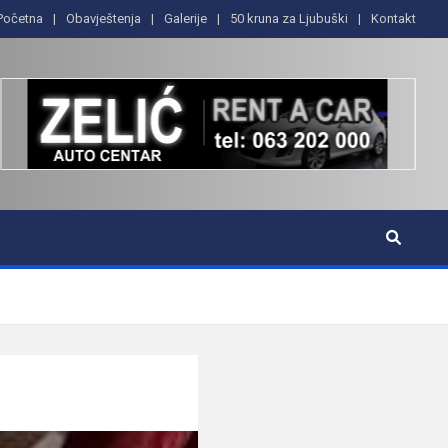
Početna
Obavještenja
Galerije
50 kruna za Ljubuški
Kontakt