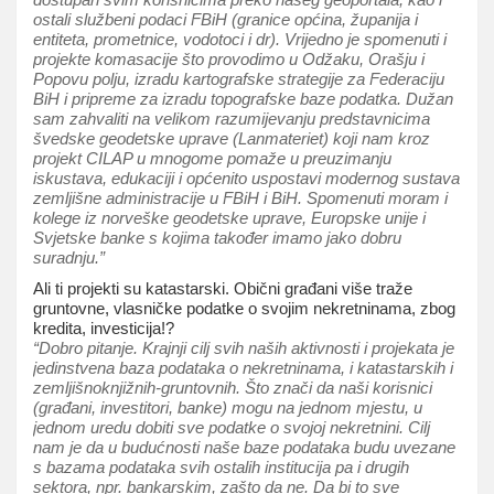
ostali službeni podaci FBiH (granice općina, županija i
entiteta, prometnice, vodotoci i dr). Vrijedno je spomenuti i
projekte komasacije što provodimo u Odžaku, Orašju i
Popovu polju, izradu kartografske strategije za Federaciju
BiH i pripreme za izradu topografske baze podatka. Dužan
sam zahvaliti na velikom razumijevanju predstavnicima
švedske geodetske uprave (Lanmateriet) koji nam kroz
projekt CILAP u mnogome pomaže u preuzimanju
iskustava, edukaciji i općenito uspostavi modernog sustava
zemljišne administracije u FBiH i BiH. Spomenuti moram i
kolege iz norveške geodetske uprave, Europske unije i
Svjetske banke s kojima također imamo jako dobru
suradnju.”
Ali ti projekti su katastarski. Obični građani više traže
gruntovne, vlasničke podatke o svojim nekretninama, zbog
kredita, investicija!?
“Dobro pitanje. Krajnji cilj svih naših aktivnosti i projekata je
jedinstvena baza podataka o nekretninama, i katastarskih i
zemljišnoknjižnih-gruntovnih. Što znači da naši korisnici
(građani, investitori, banke) mogu na jednom mjestu, u
jednom uredu dobiti sve podatke o svojoj nekretnini. Cilj
nam je da u budućnosti naše baze podataka budu uvezane
s bazama podataka svih ostalih institucija pa i drugih
sektora, npr. bankarskim, zašto da ne. Da bi to sve