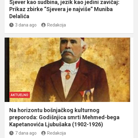
Sjever kao sudbina, jezik kao jedini zavičaj:
Prikaz zbirke “Sjevera je najviše” Muniba
Delalića
3 dana ago
Redakcija
AKTUELNO
Na horizontu bošnjačkog kulturnog
preporoda: Godišnjica smrti Mehmed-bega
Kapetanovića Ljubušaka (1902-1926)
7 dana ago
Redakcija