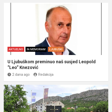
AKTUELNO
IN MEMORIAM
LJUBUŠKI
U Ljubuškom preminuo naš susjed Leopold
“Leo” Knezović
2 dana ago
Redakcija