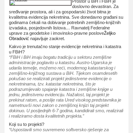
Prostor u BiH i FBiH je
doslovno devastiran. Za
sređivanje prostora, ali i za gospodarski život bitna je
kvalitetna evidencija nekretnina. Sve donedavno građani su
godinama čekali na dobivanje potrebnih zemljišno-knjižnih
izvadaka, posjedovnih listova… Ravnatelj Federalne
uprave za geodetske i imovinsko-pravne poslove
Željko
Obradović
najavljuje zaokret.
Kakvo je trenutačno stanje evidencije nekretnina i katastra
u FBiH?
“FBiH i BiH imaju bogatu tradiciju u sektoru zemljišne
administracije poglavito u katastru. Austro-Ugarska je
udarila temelje, možemo reći, modernog katastarskog i
zemljišno-knjižnog sustava u BiH. Tijekom osamdesetih
pokušao se realizirati projekt jedinstvene evidencije o
nekretninama, tzv. katastar nekretnina, što je
podrazumijevalo spajanje katastra i zemljišne knjige u
jednu, jedinstvenu evidenciju. Nažalost, taj projekt je
prekinut ratom, a poslije rata Ured visokog predstavnika je
nametnuvši novi zakon o zemljišnoj knjizi taj projekt
dokinuo. U posljednjih 6-7 godina, kandidirali smo, realizirali
i realiziramo dosta kvalitetnih projekta.”
Koji su to projekti?
“Uspostavili smo suvremeno softversko rješenje za