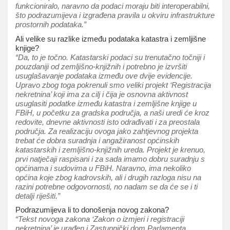
funkcioniralo, naravno da podaci moraju biti interoperabilni,
što podrazumijeva i izgrađena pravila u okviru infrastrukture
prostornih podataka.”
Ali velike su razlike između podataka katastra i zemljišne
knjige?
“Da, to je točno. Katastarski podaci su trenutačno točniji i
pouzdaniji od zemljišno-knjižnih i potrebno je izvršiti
usuglašavanje podataka između ove dvije evidencije.
Upravo zbog toga pokrenuli smo veliki projekt ‘Registracija
nekretnina’ koji ima za cilj i čija je osnovna aktivnost
usuglasiti podatke između katastra i zemljišne knjige u
FBiH, u početku za gradska područja, a naši uredi će kroz
redovite, dnevne aktivnosti isto odrađivati i za preostala
područja. Za realizaciju ovoga jako zahtjevnog projekta
trebat će dobra suradnja i angažiranost općinskih
katastarskih i zemljišno-knjižnih ureda. Projekt je krenuo,
prvi natječaji raspisani i za sada imamo dobru suradnju s
općinama i sudovima u FBiH. Naravno, ima nekoliko
općina koje zbog kadrovskih, ali i drugih razloga nisu na
razini potrebne odgovornosti, no nadam se da će se i ti
detalji riješiti.”
Podrazumijeva li to donošenja novog zakona?
“Tekst novoga zakona ‘Zakon o izmjeri i registraciji
nekretnina’ je urađen i Zastupnički dom Parlamenta