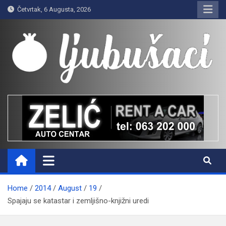
Skip
Četvrtak, 6 Augusta, 2026
to
content
Ljubušaci
Svom voljenom gradu
Home
2014
August
19
Spajaju se katastar i zemljišno-knjižni uredi