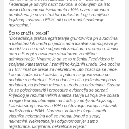
Federacije je usvojio nacrt zakona, a očekujem da isto
uradi i Dom naroda Parlamenta FBiH. Ovim zakonom
predložena je nova struktura katastarskog i zemljišno-
knjižnog sustava u FBiH, ali i novi model evidencije
nekretnina.”
Što to znači u praksi?
“Dosadašnja praksa egzistiranja gruntovnica pri sudovima,
a katastarskih ureda pri jedinicama lokalne samouprave je
neodrživa i ne može odgovoriti zadaćama vremena. Jedini
smo u Europi s ovakvom strukturom zemljišne
administracije. Vrijeme je da se to mijenja! Predviđeno je
spajanje katastarskih i zemljišno-knjižnih ureda. Sve općine
u FBiH imat će urede za nekretnine. Što znači da se neće,
kao do sada, ići u katastar, a potom i u gruntovnicu po
podatke o nekretnini. Svi podaci će biti u jedinstvenoj bazi
podataka, na jednom mjestu, u uredu za nekretnine. Sustav
će se pojednostaviti i procedure evidencija se ubrzati.
Prijedlog je rezultat velikih analiza stanja ustroja ove oblasti
u regiji i Europi, utemeljen na tradiciji zemljišno-knjižnog i
katastarskog sustava u BiH i poštovanju ustroja i ustavnih
nadležnosti u FBiH. Naravno, velika je uloga i samih
vlasnika nekretnina koji se moraju brinuti o svojoj
nekretnini. Nekretnina je i odgovornost jer samo
registrirana, uknjižena, nekretnina vrijedi.”