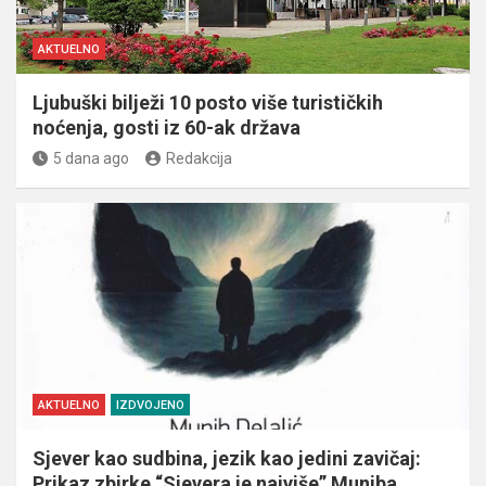
AKTUELNO
Ljubuški bilježi 10 posto više turističkih
noćenja, gosti iz 60-ak država
5 dana ago
Redakcija
AKTUELNO
IZDVOJENO
Sjever kao sudbina, jezik kao jedini zavičaj:
Prikaz zbirke “Sjevera je najviše” Muniba