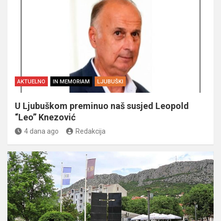
AKTUELNO
IN MEMORIAM
LJUBUŠKI
U Ljubuškom preminuo naš susjed Leopold
“Leo” Knezović
4 dana ago
Redakcija