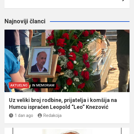
Najnoviji članci
AKTUELNO
IN MEMORIAM
Uz veliki broj rodbine, prijatelja i komšija na
Humcu ispraćen Leopold “Leo” Knezović
1 dan ago
Redakcija