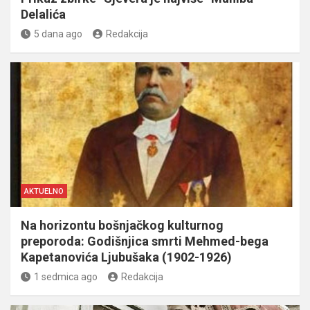
Delalića
5 dana ago
Redakcija
AKTUELNO
Na horizontu bošnjačkog kulturnog
preporoda: Godišnjica smrti Mehmed-bega
Kapetanovića Ljubušaka (1902-1926)
1 sedmica ago
Redakcija