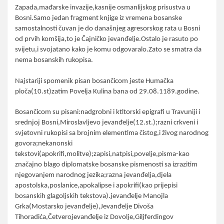
Zapada,mađarske invazije,kasnije osmanlijskog prisustva u
Bosni.Samo jedan fragment knjige iz vremena bosanske
samostalnosti čuvan je do današnjeg agresorskog rata u Bosni
od prvih komšija,to je Čajničko jevanđelje.Ostalo je rasuto po
svijetu,i svojatano kako je komu odgovaralo.Zato se smatra da
nema bosanskih rukopisa.
Najstariji spomenik pisan bosančicom jeste Humačka
ploča(10.st)zatim Povelja Kulina bana od 29.08.1189.godine.
Bosančicom su pisani:nadgrobni i ktitorski epigrafi u Travuniji i
srednjoj Bosni,Miroslavljevo jevanđelje(12.st.);razni crkveni i
svjetovni rukopisi sa brojnim elementima čistog,i živog narodnog
govora;nekanonski
tekstovi(apokrifi,molitve);zapisi,natpisi,povelje,pisma-kao
značajno blago diplomatske bosanske pismenosti sa izrazitim
njegovanjem narodnog jezika;razna jevanđelja,djela
apostolska,poslanice,apokalipse i apokrifi(kao prijepisi
bosanskih glagoljskih tekstova).jevanđelje Manojla
Grka(Mostarsko jevanđelje),Jevanđelje Divoša
Tihoradića,Četverojevanđelje iz Dovolje,Giljferdingov