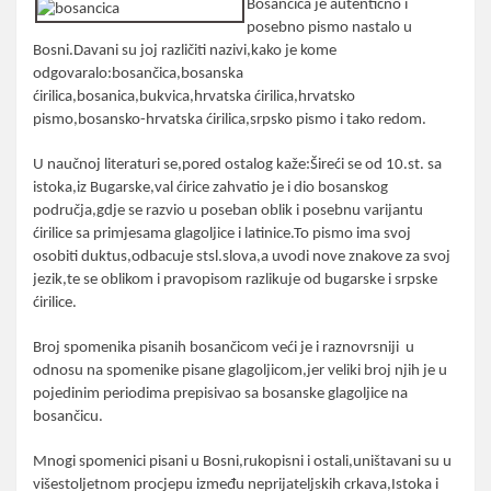
Bosančica je autentično i
posebno pismo nastalo u
Bosni.Davani su joj različiti nazivi,kako je kome
odgovaralo:bosančica,bosanska
ćirilica,bosanica,bukvica,hrvatska ćirilica,hrvatsko
pismo,bosansko-hrvatska ćirilica,srpsko pismo i tako redom.
U naučnoj literaturi se,pored ostalog kaže:Šireći se od 10.st. sa
istoka,iz Bugarske,val ćirice zahvatio je i dio bosanskog
područja,gdje se razvio u poseban oblik i posebnu varijantu
ćirilice sa primjesama glagoljice i latinice.To pismo ima svoj
osobiti duktus,odbacuje stsl.slova,a uvodi nove znakove za svoj
jezik,te se oblikom i pravopisom razlikuje od bugarske i srpske
ćirilice.
Broj spomenika pisanih bosančicom veći je i raznovrsniji u
odnosu na spomenike pisane glagoljicom,jer veliki broj njih je u
pojedinim periodima prepisivao sa bosanske glagoljice na
bosančicu.
Mnogi spomenici pisani u Bosni,rukopisni i ostali,uništavani su u
višestoljetnom procjepu između neprijateljskih crkava,Istoka i