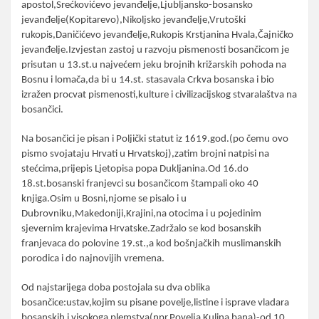
apostol,Srećkovićevo jevanđelje,Ljubljansko-bosansko
jevanđelje(Kopitarevo),Nikoljsko jevanđelje,Vrutoški
rukopis,Daničićevo jevanđelje,Rukopis Krstjanina Hvala,Čajničko
jevanđelje.Izvjestan zastoj u razvoju pismenosti bosančicom je
prisutan u 13.st.u najvećem jeku brojnih križarskih pohoda na
Bosnu i lomača,da bi u 14.st. stasavala Crkva bosanska i bio
izražen procvat pismenosti,kulture i civilizacijskog stvaralaštva na
bosančici.
Na bosančici je pisan i Poljički statut iz 1619.god.(po čemu ovo
pismo svojataju Hrvati u Hrvatskoj),zatim brojni natpisi na
stećcima,prijepis Ljetopisa popa Dukljanina.Od 16.do
18.st.bosanski franjevci su bosančicom štampali oko 40
knjiga.Osim u Bosni,njome se pisalo i u
Dubrovniku,Makedoniji,Krajini,na otocima i u pojedinim
sjevernim krajevima Hrvatske.Zadržalo se kod bosanskih
franjevaca do polovine 19.st.,a kod bošnjačkih muslimanskih
porodica i do najnovijih vremena.
Od najstarijega doba postojala su dva oblika
bosančice:ustav,kojim su pisane povelje,listine i isprave vladara
bosanskih i visokoga plemstva(npr.Povelja Kulina bana)-od 10.