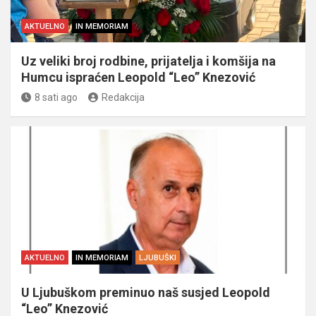
AKTUELNO
IN MEMORIAM
Uz veliki broj rodbine, prijatelja i komšija na
Humcu ispraćen Leopold “Leo” Knezović
8 sati ago
Redakcija
AKTUELNO
IN MEMORIAM
LJUBUŠKI
U Ljubuškom preminuo naš susjed Leopold
“Leo” Knezović